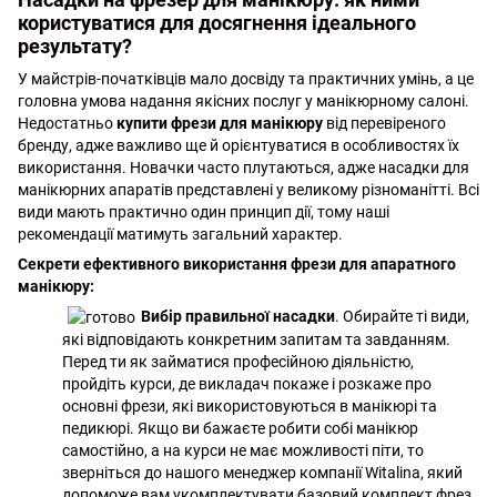
користуватися для досягнення ідеального
результату?
У майстрів-початківців мало досвіду та практичних умінь, а це
головна умова надання якісних послуг у манікюрному салоні.
Недостатньо
купити фрези для манікюру
від перевіреного
бренду, адже важливо ще й орієнтуватися в особливостях їх
використання. Новачки часто плутаються, адже насадки для
манікюрних апаратів представлені у великому різноманітті. Всі
види мають практично один принцип дії, тому наші
рекомендації матимуть загальний характер.
Секрети ефективного використання фрези для апаратного
манікюру:
Вибір правильної насадки
. Обирайте ті види,
які відповідають конкретним запитам та завданням.
Перед ти як займатися професійною діяльністю,
пройдіть курси, де викладач покаже і розкаже про
основні фрези, які використовуються в манікюрі та
педикюрі. Якщо ви бажаєте робити собі манікюр
самостійно, а на курси не має можливості піти, то
зверніться до нашого менеджер компанії Witalina, який
допоможе вам укомплектувати базовий комплект фрез,