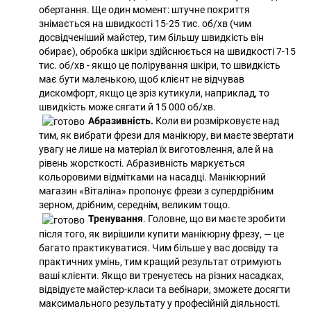
обертання. Ще один момент: штучне покриття
знімається на швидкості 15-25 тис. об/хв (чим
досвідченіший майстер, тим більшу швидкість він
обирає), обробка шкіри здійснюється на швидкості 7-15
тис. об/хв - якщо це полірування шкіри, то швидкість
має бути маленькою, щоб клієнт не відчував
дискомфорт, якщо це зріз кутикули, наприклад, то
швидкість може сягати й 15 000 об/хв.
Абразивність.
Коли ви розмірковуєте над
тим, як вибрати фрези для манікюру, ви маєте звертати
увагу не лише на матеріал їх виготовлення, але й на
рівень жорсткості. Абразивність маркується
кольоровими відмітками на насадці. Манікюрний
магазин «Віталіна» пропонує фрези з супердрібним
зерном, дрібним, середнім, великим тощо.
Тренування
. Головне, що ви маєте зробити
після того, як вирішили купити манікюрну фрезу, — це
багато практикуватися. Чим більше у вас досвіду та
практичних умінь, тим кращий результат отримують
ваші клієнти. Якщо ви тренуєтесь на різних насадках,
відвідуєте майстер-класи та вебінари, зможете досягти
максимального результату у професійній діяльності.