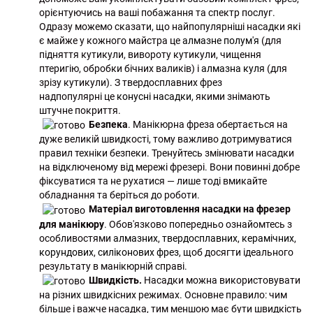
орієнтуючись на ваші побажання та спектр послуг.
Одразу можемо сказати, що найпопулярніші насадки які
є майже у кожного майстра це
алмазне полум'я
(для
підняття кутикули, вивороту кутикули, чищення
птеригію, обробки бічних валиків) і
алмазна куля
(для
зрізу кутикули). З твердосплавних фрез
надпопулярні це
конусні насадки
, якими знімають
штучне покриття.
Безпека
. Манікюрна фреза обертається на
дуже великій швидкості, тому важливо дотримуватися
правил техніки безпеки. Тренуйтесь змінювати насадки
на відключеному від мережі фрезері. Вони повинні добре
фіксуватися та не рухатися — лише тоді вмикайте
обладнання та беріться до роботи.
Матеріал виготовлення насадки на фрезер
для манікюру
. Обов'язково попередньо ознайомтесь з
особливостями
алмазних
,
твердосплавних
,
керамічних
,
корундових
,
силіконових фрез
, щоб досягти ідеального
результату в манікюрній справі.
Швидкість.
Насадки можна використовувати
на різних швидкісних режимах. Основне правило: чим
більше і важче насадка, тим меншою має бути швидкість