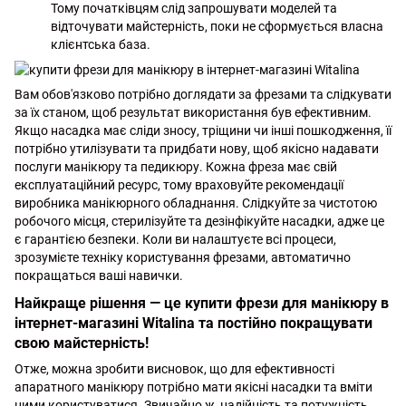
Тому початківцям слід запрошувати моделей та
відточувати майстерність, поки не сформується власна
клієнтська база.
Вам обов'язково потрібно доглядати за фрезами та слідкувати
за їх станом, щоб результат використання був ефективним.
Якщо насадка має сліди зносу, тріщини чи інші пошкодження, її
потрібно утилізувати та придбати нову, щоб якісно надавати
послуги манікюру та педикюру. Кожна фреза має свій
експлуатаційний ресурс, тому враховуйте рекомендації
виробника манікюрного обладнання. Слідкуйте за чистотою
робочого місця, стерилізуйте та дезінфікуйте насадки, адже це
є гарантією безпеки. Коли ви налаштуєте всі процеси,
зрозумієте техніку користування фрезами, автоматично
покращаться ваші навички.
Найкраще рішення — це купити фрези для манікюру в
інтернет-магазині Witalina та постійно покращувати
свою майстерність!
Отже, можна зробити висновок, що для ефективності
апаратного манікюру потрібно мати якісні насадки та вміти
ними користуватися. Звичайно ж, надійність та потужність