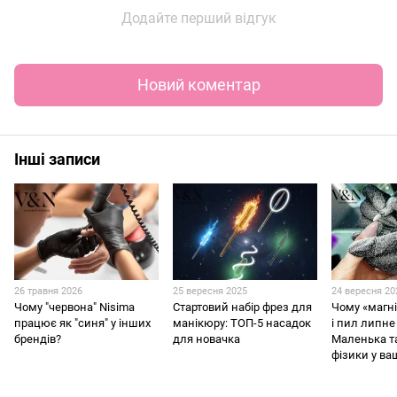
Додайте перший відгук
Новий коментар
Інші записи
26 травня 2026
25 вересня 2025
24 вересня 20
Чому "червона" Nisima
Стартовий набір фрез для
Чому «магн
працює як "синя" у інших
манікюру: ТОП-5 насадок
і пил липне
брендів?
для новачка
Маленька 
фізики у ва