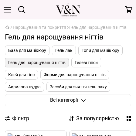
Нарощування та покриття
Гель для нарощування нігтів
Гель для нарощування нігтів
База для манікюру
Гель лак
Топи для манікюру
Гель для нарощування нігтів
Гелеві тіпси
Клей для тіпс
Форми для нарощування нігтів
Акрилова пудра
Засоби для зняття гель лаку
Засоби для підготовки нігтів
Лаки для нігтів
Всі категорії
Полігель
Акрил гель
Фільтр
За популярністю