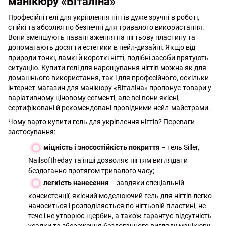
манікюру «Віталіна»
Професійні гелі для укріплення нігтів дуже зручні в роботі,
стійкі та абсолютно безпечні для тривалого використання.
Вони зменшують навантаження на нігтьову пластину та
допомагають досягти естетики в нейл-дизайні. Якщо від
природи тонкі, ламкі й короткі нігті, подібні засоби врятують
ситуацію. Купити гелі для нарощування нігтів можна як для
домашнього використання, так і для професійного, оскільки
інтернет-магазин для манікюру «Віталіна» пропонує товари у
варіативному ціновому сегменті, але всі вони якісні,
сертифіковані й рекомендовані провідними нейл-майстрами.
Чому варто купити гель для укріплення нігтів? Переваги
застосування:
міцність і зносостійкість покриття
– гель Siller,
Nailsoftheday та інші дозволяє нігтям виглядати
бездоганно протягом тривалого часу;
легкість нанесення
– завдяки спеціальній
консистенції, якісний моделюючий гель для нігтів легко
наноситься і розподіляється по нігтьовій пластині, не
тече і не утворює щербин, а також гарантує відсутність