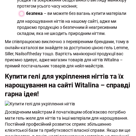
усадки та збереження бездоганного вигляду манікюру
протягом усього часу носіння;
безпека
– ви можете без вагань купити матеріали
для нарощування нігтів на нашому сайті, адже ми
продаємо продукцію з безпечним й неагресивним
складом, яка не шкодить природним нігтям.
Ми співпрацюємо виключно з перевіреними брендами, тому в
онлайн-каталозі ви знайдете за доступною ціною гель Lemme,
Siller, Nailsoftheday тощо. Вартість манікюрної продукції вас
приємно здивує, адже магазин товарів для нігтів Witalina –
прямий постачальник товарів для нейл-майстрів.
Купити гелі для укріплення нігтів та їх
нарощування на сайті Witalina – справді
гарна ідея!
Досвідченим майстрам й початківцям обов'язково потрібно
мати гель-желе для нігтів та інші матеріали для нарощування.
Постійний професійний розвиток сприяє збільшенню
клієнтської бази та прибутковості власної справи. Якщо ви ще