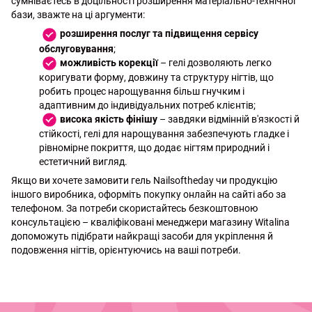
сумніваєтесь в доцільності розширення матеріально-технічної
бази, зважте на ці аргументи:
розширення послуг та підвищення сервісу
обслуговування
;
можливість корекції
– гелі дозволяють легко
коригувати форму, довжину та структуру нігтів, що
робить процес нарощування більш гнучким і
адаптивним до індивідуальних потреб клієнтів;
висока якість фінішу
– завдяки відмінній в'язкості й
стійкості, гелі для нарощування забезпечують гладке і
рівномірне покриття, що додає нігтям природний і
естетичний вигляд.
Якщо ви хочете замовити гель Nailsoftheday чи продукцію
іншого виробника, оформіть покупку онлайн на сайті або за
телефоном. За потреби скористайтесь безкоштовною
консультацією – кваліфіковані менеджери магазину Witalina
допоможуть підібрати найкращі засоби для укріплення й
подовження нігтів, орієнтуючись на ваші потреби.