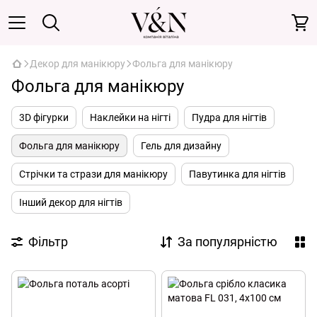
Декор для манікюру
Фольга для манікюру
Фольга для манікюру
3D фігурки
Наклейки на нігті
Пудра для нігтів
Фольга для манікюру
Гель для дизайну
Стрічки та стрази для манікюру
Павутинка для нігтів
Інший декор для нігтів
Фільтр
За популярністю