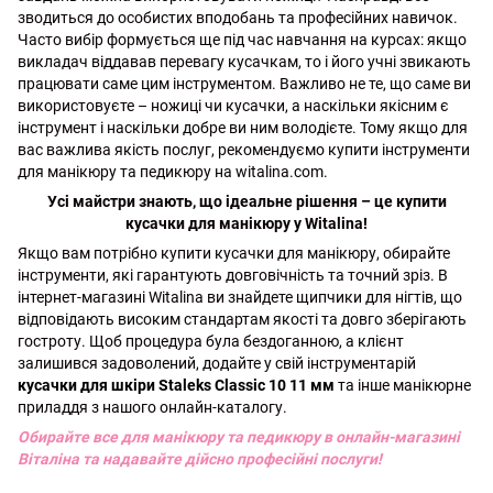
зводиться до особистих вподобань та професійних навичок.
Часто вибір формується ще під час навчання на курсах: якщо
викладач віддавав перевагу кусачкам, то і його учні звикають
працювати саме цим інструментом. Важливо не те, що саме ви
використовуєте – ножиці чи кусачки, а наскільки якісним є
інструмент і наскільки добре ви ним володієте. Тому якщо для
вас важлива якість послуг, рекомендуємо купити інструменти
для манікюру та педикюру на witalina.com.
Усі майстри знають, що ідеальне рішення – це купити
кусачки для манікюру у Witalina!
Якщо вам потрібно купити кусачки для манікюру, обирайте
інструменти, які гарантують довговічність та точний зріз. В
інтернет-магазині Witalina ви знайдете щипчики для нігтів, що
відповідають високим стандартам якості та довго зберігають
гостроту. Щоб процедура була бездоганною, а клієнт
залишився задоволений, додайте у свій інструментарій
кусачки для шкіри Staleks Classic 10 11 мм
та інше манікюрне
приладдя з нашого онлайн-каталогу.
Обирайте все для манікюру та педикюру в онлайн-магазині
Віталіна та надавайте дійсно професійні послуги!