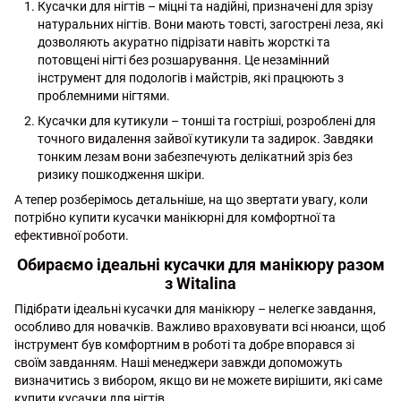
Кусачки для нігтів – міцні та надійні, призначені для зрізу
натуральних нігтів. Вони мають товсті, загострені леза, які
дозволяють акуратно підрізати навіть жорсткі та
потовщені нігті без розшарування. Це незамінний
інструмент для подологів і майстрів, які працюють з
проблемними нігтями.
Кусачки для кутикули – тонші та гостріші, розроблені для
точного видалення зайвої кутикули та задирок. Завдяки
тонким лезам вони забезпечують делікатний зріз без
ризику пошкодження шкіри.
А тепер розберімось детальніше, на що звертати увагу, коли
потрібно купити кусачки манікюрні для комфортної та
ефективної роботи.
Обираємо ідеальні кусачки для манікюру разом
з Witalina
Підібрати ідеальні кусачки для манікюру – нелегке завдання,
особливо для новачків. Важливо враховувати всі нюанси, щоб
інструмент був комфортним в роботі та добре впорався зі
своїм завданням. Наші менеджери завжди допоможуть
визначитись з вибором, якщо ви не можете вирішити, які саме
купити кусачки для нігтів.