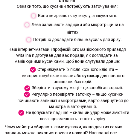
Ознаки того, що кусачки потребують заточування:
Вони не зрізають кутикулу, а «жують» її.
Леза залишають задирки або мікротріщини на
нігтях.
Потрібно докладати більше зусиль для зрізу.
Наш інтернет-магазин професійного манікюрного приладдя
Witalina підготував для вас поради, як доглядати за
манікюрними кусачками, щоб вони слугували довше:
Стерилізувати їх після кожного клієнта –
використовуйте автоклав або
сухожар
для повного
знищення бактерій.
Зберігати в сухому місці – це запобігає корозії.
Регулярно перевіряти заточку – якщо кусачки
починають залишати мікротравми, варто звернутися до
майстра із заточування.
Не допускати падіння – сильний удар може змістити
леза, що зменшить точність зрізу.
Чому майстри обирають саме кусачки, якщо для тих самих
завдань можна використовувати ножиці? Насправді все