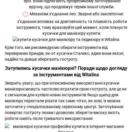
зріз. Вони підлягають професійному заточуванню
вручну, що продовжує термін їхньої служби.
Механізм з’єднання лез. Зварне або заклепочне
з’єднання впливає на довговічність та плавність роботи
інструмента, тому враховуйте цей момент, коли плануєте
кусачки для манікюру купити.
Крім того, ми рекомендуємо обирати інструменти від
перевірених брендів, як-от кусачки Сталекс, адже вони якісні,
надійні та довше зберігають гостроту.
Затупились кусачки манікюрні? Поради щодо догляду
за інструментами від Witalina
Зверніть увагу, що при інтенсивному використанні кусачки
манікюрні можуть частково втратити свою гостроту, але це не
є сигналом для купівлі нових інструментів Якщо щипці для
манікюру перестали різати так само чітко, як нові, їх можна
заточити у спеціалізованому сервісному центрі. Заточування
повертає гостроту лезам і дозволяє зберегти високу якість
роботи навіть після тривалого використання.