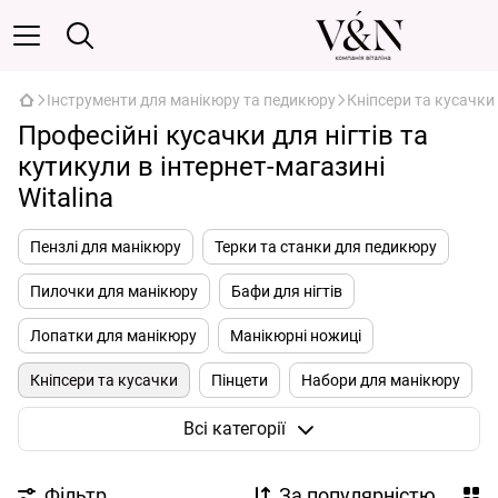
Інструменти для манікюру та педикюру
Кніпсери та кусачки
Професійні кусачки для нігтів та
кутикули в інтернет-магазині
Witalina
Пензлі для манікюру
Терки та станки для педикюру
Пилочки для манікюру
Бафи для нігтів
Лопатки для манікюру
Манікюрні ножиці
Кніпсери та кусачки
Пінцети
Набори для манікюру
Інструменти для подології
Всі категорії
Фільтр
За популярністю