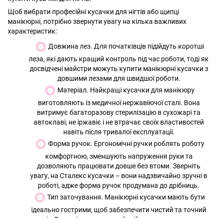
Щоб вибрати професійні кусачки для нігтів або щипці
манікюрні, потрібно звернути увагу на кілька важливих
характеристик:
Довжина лез. Для початківців підійдуть коротші
леза, які дають кращий контроль під час роботи, тоді як
досвідчені майстри можуть купити манікюрні кусачки з
довшими лезами для швидшої роботи.
Матеріал. Найкращі кусачки для манікюру
виготовляють із медичної нержавіючої сталі. Вона
витримує багаторазову стерилізацію в сухожарі та
автоклаві, не іржавіє і не втрачає своїх властивостей
навіть після тривалої експлуатації.
Форма ручок. Ергономічні ручки роблять роботу
комфортною, зменшують напруження руки та
дозволяють працювати довше без втоми. Зверніть
увагу, на Сталекс кусачки – вони надзвичайно зручні в
роботі, адже форма ручок продумана до дрібниць.
Тип заточування. Манікюрні кусачки мають бути
ідеально гострими, щоб забезпечити чистий та точний