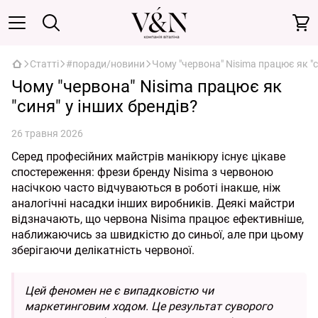
Статті
#поради/новини
Чому "червона" Nisima працює як "с
Чому "червона" Nisima працює як
"синя" у інших брендів?
26 травня 2026
Серед професійних майстрів манікюру існує цікаве
спостереження: фрези бренду Nisima з червоною
насічкою часто відчуваються в роботі інакше, ніж
аналогічні насадки інших виробників. Деякі майстри
відзначають, що червона Nisima працює ефективніше,
наближаючись за швидкістю до синьої, але при цьому
зберігаючи делікатність червоної.
Цей феномен не є випадковістю чи
маркетинговим ходом. Це результат суворого