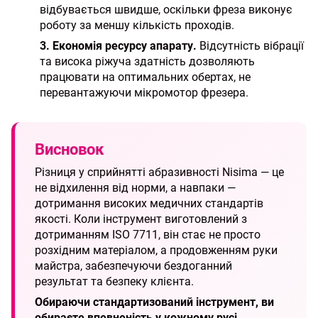
відбувається швидше, оскільки фреза виконує
роботу за меншу кількість проходів.
3. Економія ресурсу апарату.
Відсутність вібрації
та висока ріжуча здатність дозволяють
працювати на оптимальних обертах, не
перевантажуючи мікромотор фрезера.
Висновок
Різниця у сприйнятті абразивності Nisima — це
не відхилення від норми, а навпаки —
дотримання високих медичних стандартів
якості. Коли інструмент виготовлений з
дотриманням ISO 7711, він стає не просто
розхідним матеріалом, а продовженням руки
майстра, забезпечуючи бездоганний
результат та безпеку клієнта.
Обираючи стандартизований інструмент, ви
обираєте впевненість у кожному русі.