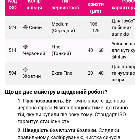
Код
Колір
Тип
Робоча
крихти
ISO
кільця
зернистості
характерис
(μm)
Для грубої ш
Medium
106 –
524
🔵 Синій
та бічних
(Середній)
125
валиків
Універсальн
🔴
Fine
514
40 – 60
для кутикули
Червоний
(Тонкий)
фінішу
Для полірув
🟡
504
Extra Fine
20 – 40
та чутливої
Жовтий
шкіри
Що це дає майстру в щоденній роботі?
1. Прогнозованість.
Ви точно знаєте, що нова
червона фреза Nisima працюватиме ідентично
тій, яку ви купили пів року тому. Стандарт ISO
гарантує стабільність.
2. Швидкість без втрати безпеки.
Завдяки
правильному калібруванню, чистка синусів