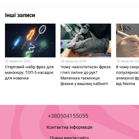
Інші записи
25 вересня 2025
24 вересня 2025
18 вересня 20
Стартовий набір фрез для
Чому «магнітиться» фреза
В чому секр
манікюру: ТОП-5 насадок
і пил липне до рук?
популярнос
для новачка
Маленька таємниця
алмазної ф
фізики у вашому кабінеті
від Nisima
+380504155055
Контактна інформація
Повна версія сайту