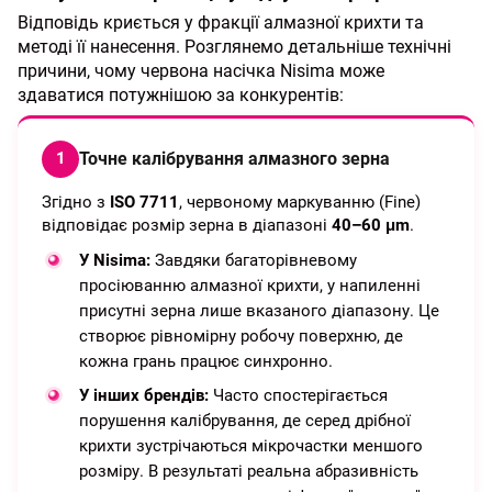
Відповідь криється у фракції алмазної крихти та
методі її нанесення. Розглянемо детальніше технічні
причини, чому червона насічка Nisima може
здаватися потужнішою за конкурентів:
Точне калібрування алмазного зерна
1
Згідно з
ISO 7711
, червоному маркуванню (Fine)
відповідає розмір зерна в діапазоні
40–60 μm
.
У Nisima:
Завдяки багаторівневому
просіюванню алмазної крихти, у напиленні
присутні зерна лише вказаного діапазону. Це
створює рівномірну робочу поверхню, де
кожна грань працює синхронно.
У інших брендів:
Часто спостерігається
порушення калібрування, де серед дрібної
крихти зустрічаються мікрочастки меншого
розміру. В результаті реальна абразивність