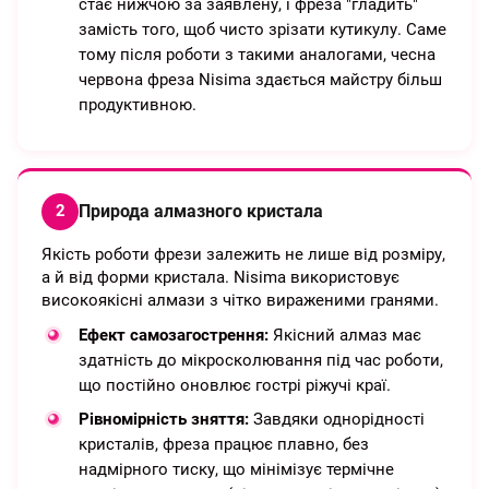
стає нижчою за заявлену, і фреза "гладить"
замість того, щоб чисто зрізати кутикулу. Саме
тому після роботи з такими аналогами, чесна
червона фреза Nisima здається майстру більш
продуктивною.
Природа алмазного кристала
2
Якість роботи фрези залежить не лише від розміру,
а й від форми кристала. Nisima використовує
високоякісні алмази з чітко вираженими гранями.
Ефект самозагострення:
Якісний алмаз має
здатність до мікросколювання під час роботи,
що постійно оновлює гострі ріжучі краї.
Рівномірність зняття:
Завдяки однорідності
кристалів, фреза працює плавно, без
надмірного тиску, що мінімізує термічне