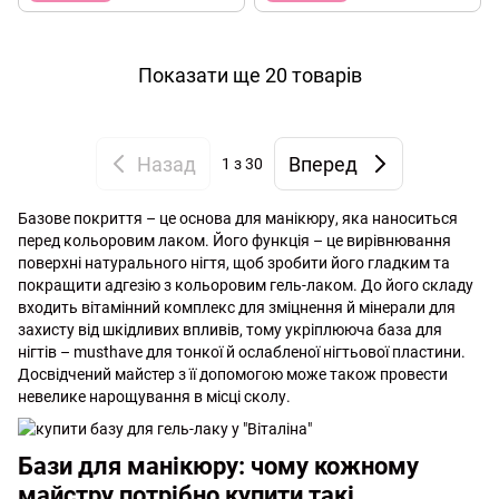
Показати ще 20 товарів
Назад
Вперед
1
з 30
Базове покриття – це основа для манікюру, яка наноситься
перед кольоровим лаком. Його функція – це вирівнювання
поверхні натурального нігтя, щоб зробити його гладким та
покращити адгезію з кольоровим гель-лаком. До його складу
входить вітамінний комплекс для зміцнення й мінерали для
захисту від шкідливих впливів, тому укріплююча база для
нігтів – musthave для тонкої й ослабленої нігтьової пластини.
Досвідчений майстер з її допомогою може також провести
невелике нарощування в місці сколу.
Бази для манікюру: чому кожному
майстру потрібно купити такі