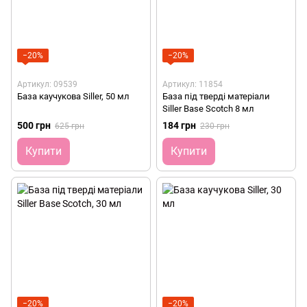
−20%
−20%
Артикул: 09539
Артикул: 11854
База каучукова Siller, 50 мл
База під тверді матеріали
Siller Base Scotch 8 мл
500 грн
184 грн
625 грн
230 грн
Купити
Купити
−20%
−20%