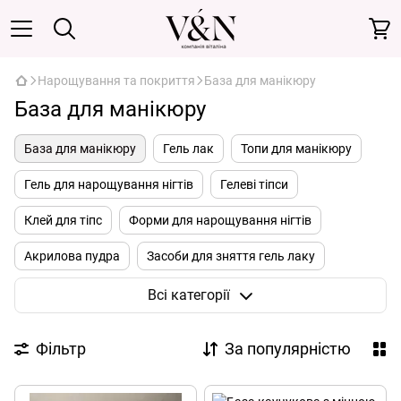
Нарощування та покриття
База для манікюру
База для манікюру
База для манікюру
Гель лак
Топи для манікюру
Гель для нарощування нігтів
Гелеві тіпси
Клей для тіпс
Форми для нарощування нігтів
Акрилова пудра
Засоби для зняття гель лаку
Засоби для підготовки нігтів
Лаки для нігтів
Всі категорії
Полігель
Акрил гель
Фільтр
За популярністю