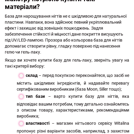
матеріали?
База для нарощування нігтів не є шкідливою для натуральної
пластини. Навпаки, вона здійснює певний укріплювальний
ефект і захищає від зовнішніх пошкоджень. Задля
забезпечення стійкості й міцності дане покриття висушують
під UV/LED-лампою. Прозора або кольорова база для нігтів
допомагає створити рівну, гладку поверхню під нанесення
гелю чи гель-лаку.
Якщо ви хочете купити базу для гель-лаку, зверніть увагу на
такі критерії вибору:
склад
– перед покупкою переконайтеся, що засіб не
містить шкідливих інгредієнтів, й надавайте перевагу
сертифікованим виробникам (база Moon, Siller тощо);
тип бази
– варто купити базу для нігтів, яка
відповідає вашим потребам, тому детально ознайомтесь
з описом товару, характеристиками, рекомендаціями
виробника;
властивості
– магазин нігтьового сервісу Witalina
пропонує різні варіанти засобів, наприклад, з захистом