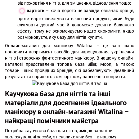
від пожовтіння нігтів, для зміцнення, відновлення тощо;
вартість
– хоча дорого не завжди означає краще,
проте варто інвестувати в якісний продукт, який буде
слугувати довгий час й допоможе досягти бажаного
ефекту, тому не рекомендуємо надто економити, якщо
розмірковуєте, яку базу для нігтів купити.
Онлайн-магазин для манікюру Witalina – це ваш шанс
поповнити асортимент засобів для нарощування, укріплення
нігтів і створення фантастичного манікюру. В нашому онлайн-
каталозі представлена топова база Siller, Moon, а також
товари інших провідних брендів, які забезпечують ідеальний
результат та сприяють комфортному нанесенню покриття.
Каучукова база для нігтів та інші
матеріали для досягнення ідеального
манікюру в онлайн-магазині Witalina –
найкращі помічники майстра
Потрібна каучукова база для нігтів, зміцнювальні чи
зволожувальні засоби, з пензликом чи без – в нашому