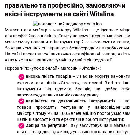
правильно та професійно, замовляючи
якісні інструменти на сайті Witalina
Магазин для майстрів манікюру Witalina – це ідеальне місце
для професійного шопінгу. Саме у нашому інтернет-магазині ви
маєте змогу поповнити інструментарій та зекономити кошти,
бо наша компанія співпрацює з безпосередніми виробниками.
На сайті представлені виключно сертифіковані товари, якість
яких ніколи не викликає сумнівів у майстрів подології.
Переваги покупок в онлайн-магазині «Віталіна»:
висока якість товарів
– у нас ви можете замовити
кусачки для нігтів «Сталекс», затискачі Blad та інші
інструменти від відомих брендів, які добре себе
зарекомендували на манікюрному ринку;
надійність та довговічність інструментів
– всі
товари проходять тестування у найдосвідченіших
майстрів, тому ми на 100% впевнені, що пропонуємо вам
надійні, зносостійкі та ефективні в роботі інструменти;
довіра та репутація
, яку заслуговує наш магазин
для нігтів щодня, адже слідкує за якістю наданих послуг.