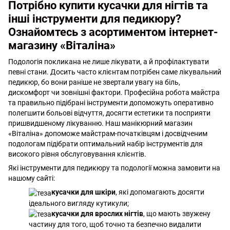
Потрібно купити кусачки для нігтів та
інші інструменти для педикюру?
Ознайомтесь з асортиментом інтернет-
магазину «Віталіна»
Подологія покликана не лише лікувати, а й профілактувати
певні стани. Досить часто клієнтам потрібен саме лікувальний
педикюр, бо вони раніше не звертали увагу на біль,
дискомфорт чи зовнішні фактори. Професійна робота майстра
та правильно підібрані інструменти допоможуть оперативно
полегшити больові відчуття, досягти естетики та посприяти
пришвидшеному лікуванню. Наш манікюрний магазин
«Віталіна» допоможе майстрам-початківцям і досвідченим
подологам підібрати оптимальний набір інструментів для
високого рівня обслуговування клієнтів.
Які інструменти для педикюру та подології можна замовити на
нашому сайті:
кусачки для шкіри
, які допомагають досягти
ідеального вигляду кутикули;
кусачки для врослих нігтів
, що мають звужену
частину для того, щоб точно та безпечно видалити