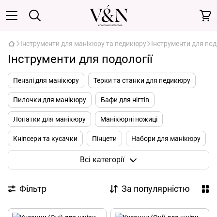
Інструменти для манікюру та педикюру
Інструменти для под
Інструменти для подології
Пензлі для манікюру
Терки та станки для педикюру
Пилочки для манікюру
Бафи для нігтів
Лопатки для манікюру
Манікюрні ножиці
Кніпсери та кусачки
Пінцети
Набори для манікюру
Інструменти для подології
Всі категорії
Фільтр
За популярністю