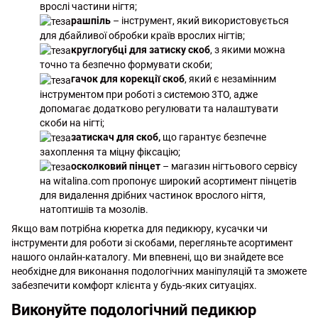
врослі частини нігтя;
рашпіль
– інструмент, який використовується
для дбайливої обробки країв врослих нігтів;
круглогубці для затиску скоб
, з якими можна
точно та безпечно формувати скоби;
гачок для корекції скоб
, який є незамінним
інструментом при роботі з системою 3TO, адже
допомагає додатково регулювати та налаштувати
скоби на нігті;
затискач для скоб,
що гарантує безпечне
захоплення та міцну фіксацію;
осколковий пінцет
– магазин нігтьового сервісу
на witalina.com пропонує широкий асортимент пінцетів
для видалення дрібних частинок врослого нігтя,
натоптишів та мозолів.
Якщо вам потрібна кюретка для педикюру, кусачки чи
інструменти для роботи зі скобами, перегляньте асортимент
нашого онлайн-каталогу. Ми впевнені, що ви знайдете все
необхідне для виконання подологічних маніпуляцій та зможете
забезпечити комфорт клієнта у будь-яких ситуаціях.
Виконуйте подологічний педикюр