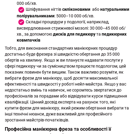
000 об/хв.
Шліфування нігтів
силіконовими
або
натуральними
полірувальниками
: 5000–10 000 об/хв.
Складні процедури у подології, наприклад,
висвердлювання стрижневої мозолі: 30 000–45 000 об/
хв., за допомогою
дисків для педикюру
та
педикюрних
ковмпачків
Тобто, для виконання стандартних манікюрних процедур
достатньо буде фрезера зі швидкістю обертання до 35 000
обертів на хвилину. Якщо ж ви плануєте надавати послуги у
сфері педикюру чи за сумісництвом працюєте подологом, цей
показник повинен бути вищим. Також важливо розуміти, як
вибрати фрези для манікюру, щоб досягти максимальної
ефективності та швидкості у роботі нейл-майстра. Якщо у вас
недостатньо вмінь та навичок, не соромтесь звертатися до
професіоналів за порадами або відвідувати курси підвищення
кваліфікації. Цінний досвід експерта на рахунок того, які
купити фрези для манікюру, який режим обертання вибрати та
інші технічні нюанси, дуже важливий для професійного
зростання майстрів-початківців.
Професійна манікюрна фреза та особливості її