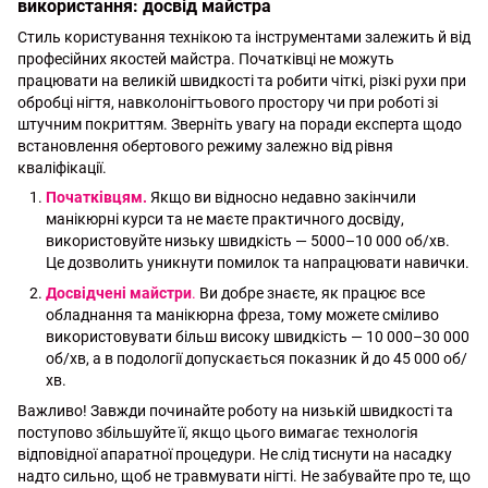
використання: досвід майстра
Стиль користування технікою та інструментами залежить й від
професійних якостей майстра. Початківці не можуть
працювати на великій швидкості та робити чіткі, різкі рухи при
обробці нігтя, навколонігтьового простору чи при роботі зі
штучним покриттям. Зверніть увагу на поради експерта щодо
встановлення обертового режиму залежно від рівня
кваліфікації.
Початківцям.
Якщо ви відносно недавно закінчили
манікюрні курси та не маєте практичного досвіду,
використовуйте низьку швидкість — 5000–10 000 об/хв.
Це дозволить уникнути помилок та напрацювати навички.
Досвідчені майстри
.
Ви добре знаєте, як працює все
обладнання та манікюрна фреза, тому можете сміливо
використовувати більш високу швидкість — 10 000–30 000
об/хв, а в подології допускається показник й до 45 000 об/
хв.
Важливо! Завжди починайте роботу на низькій швидкості та
поступово збільшуйте її, якщо цього вимагає технологія
відповідної апаратної процедури. Не слід тиснути на насадку
надто сильно, щоб не травмувати нігті. Не забувайте про те, що