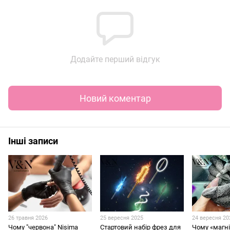
Додайте перший відгук
Новий коментар
Інші записи
26 травня 2026
25 вересня 2025
24 вересня 20
Чому "червона" Nisima
Стартовий набір фрез для
Чому «магн