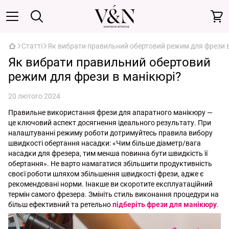
Статті
Як вибрати правильний обертовий режим для фрези в
Як вибрати правильний обертовий
режим для фрези в манікюрі?
20 лютого 2024
Правильне використання фрези для апаратного манікюру —
це ключовий аспект досягнення ідеального результату. При
налаштуванні режиму роботи дотримуйтесь правила вибору
швидкості обертання насадки: «Чим більше діаметр/вага
насадки для фрезера, тим менша повинна бути швидкість її
обертання». Не варто намагатися збільшити продуктивність
своєї роботи шляхом збільшення швидкості фрези, адже є
рекомендовані норми. Інакше ви скоротите експлуатаційний
термін самого фрезера. Змініть стиль виконання процедури на
більш ефективний та ретельно
підберіть фрези для манікюру
.