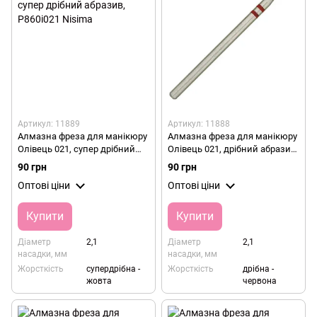
Артикул: 11889
Артикул: 11888
Алмазна фреза для манікюру
Алмазна фреза для манікюру
Олівець 021, супер дрібний
Олівець 021, дрібний абразив,
абразив, P860i021 Nisima
P860f021 Nisima
90 грн
90 грн
Оптові ціни
Оптові ціни
Купити
Купити
Діаметр
2,1
Діаметр
2,1
насадки, мм
насадки, мм
Жорсткість
супердрібна -
Жорсткість
дрібна -
жовта
червона