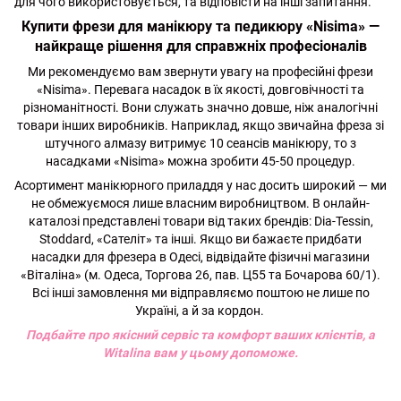
для чого використовується, та відповісти на інші запитання.
Купити фрези для манікюру та педикюру «Nisima» —
найкраще рішення для справжніх професіоналів
Ми рекомендуємо вам звернути увагу на професійні фрези
«Nisima». Перевага насадок в їх якості, довговічності та
різноманітності. Вони служать значно довше, ніж аналогічні
товари інших виробників. Наприклад, якщо звичайна фреза зі
штучного алмазу витримує 10 сеансів манікюру, то з
насадками «Nisima» можна зробити 45-50 процедур.
Асортимент манікюрного приладдя у нас досить широкий — ми
не обмежуємося лише власним виробництвом. В онлайн-
каталозі представлені товари від таких брендів: Dia-Tessin,
Stoddard, «Сателіт» та інші. Якщо ви бажаєте придбати
насадки для фрезера в Одесі, відвідайте фізичні магазини
«Віталіна» (м. Одеса, Торгова 26, пав. Ц55 та Бочарова 60/1).
Всі інші замовлення ми відправляємо поштою не лише по
Україні, а й за кордон.
Подбайте про якісний сервіс та комфорт ваших клієнтів, а
Witalina вам у цьому допоможе.