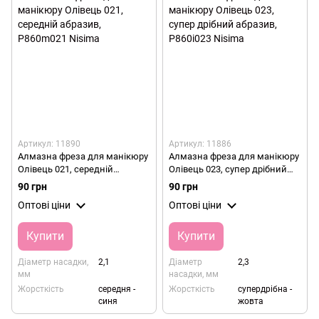
Артикул: 11890
Артикул: 11886
Алмазна фреза для манікюру
Алмазна фреза для манікюру
Олівець 021, середній
Олівець 023, супер дрібний
абразив, P860m021 Nisima
абразив, P860i023 Nisima
90 грн
90 грн
Оптові ціни
Оптові ціни
Купити
Купити
Діаметр насадки,
2,1
Діаметр
2,3
мм
насадки, мм
Жорсткість
середня -
Жорсткість
супердрібна -
синя
жовта