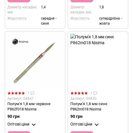
Діаметр насадки,
1,4
Діаметр
1,8
мм
насадки, мм
Жорсткість
середня -
Жорсткість
супердрібна -
синя
жовта
1
1
Артикул: 04847
Артикул: 04850
Полум'я 1,8 мм червоне
Полум'я 1,8 мм синє
P862f018 Nisima
P862m018 Nisima
90 грн
90 грн
Оптові ціни
Оптові ціни