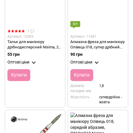
Хіт
1
Артикул: 12003
Артикул: 11681
Тальк для манікюру
Алмазна фреза для манікюру
дрібнодисперсний Nisima, 25
Олівець 018, супер дрібний
г
абразив, P860i018, Nisima
55 грн
90 грн
Оптові ціни
Оптові ціни
Купити
Купити
Діаметр
1,8
насадки, мм
Жорсткість
супердрібна -
жовта