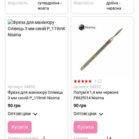
Жорсткість
супердрібна -
Жорсткість
дрібна -
жовта
червона
1
Артикул: 04893
Артикул: 04852
Фреза для манікюру Олівець
Полум'я 1,4 мм червоне
3 мм синій P_119mK Nisima
P862f014 Nisima
90 грн
90 грн
Оптові ціни
Оптові ціни
Купити
Купити
Діаметр насадки,
3
Діаметр
1,4