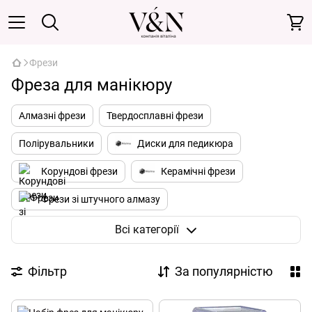
Фрези
Фреза для манікюру
Алмазні фрези
Твердосплавні фрези
Полірувальники
Диски для педикюра
Корундові фрези
Керамічні фрези
Фрези зі штучного алмазу
Ковпачки для педикюру
Всі категорії
Фільтр
За популярністю