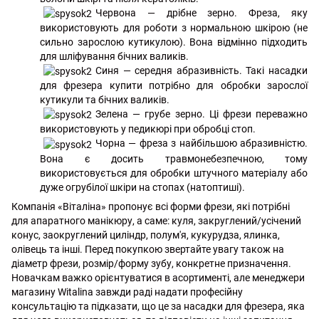
Червона
— дрібне зерно. Фреза, яку
використовують для роботи з нормальною шкірою (не
сильно зарослою кутикулою). Вона відмінно підходить
для шліфування бічних валиків.
Синя
— середня абразивність. Такі насадки
для фрезера купити потрібно для обробки зарослої
кутикули та бічних валиків.
Зелена — грубе зерно. Ці фрези переважно
використовують у педикюрі при обробці стоп.
Чорна — фреза з найбільшою абразивністю.
Вона є досить травмонебезпечною, тому
використовується для обробки штучного матеріалу або
дуже огрубілої шкіри на стопах (натоптиші).
Компанія «Віталіна» пропонує всі форми фрези, які потрібні
для апаратного манікюру, а саме: куля, закруглений/усічений
конус, заокруглений циліндр, полум'я, кукурудза, ялинка,
олівець та інші. Перед покупкою звертайте увагу також на
діаметр фрези, розмір/форму зубу, конкретне призначення.
Новачкам важко орієнтуватися в асортименті, але менеджери
магазину Witalina завжди раді надати професійну
консультацію та підказати, що це за насадки для фрезера, яка