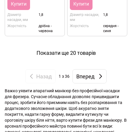
Купити
Купити
Діаметр
1,8
Діаметр насадки,
1,8
насадки, мм
мм
Жорсткість
дрібна -
Жорсткість
середня -
червона
синя
Показати ще 20 товарів
Назад
Вперед
1
з 36
Важко уявити апаратний манікюр без професійної насадки
для фрезера. Сучасне обладнання дозволяє пришвидшити
процес, зробити його приємним навіть без розпарювання та
додаткового зволоження шкіри. Щоб акуратно зняти
покриття, надати гарну форму, видалити кутикулу чи
ороговілу шкіру біля нігтя, варто купити фрези для манікюру. В
арсеналі професійного майстра повинні бути всі їх види: