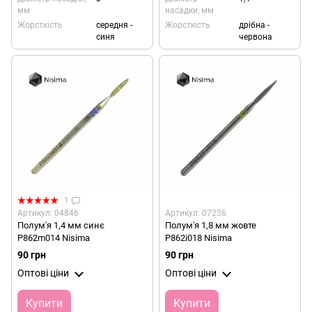
мм
насадки, мм
Жорсткість
середня -
Жорсткість
дрібна -
синя
червона
1
Артикул: 04846
Артикул: 07236
Полум'я 1,4 мм синє
Полум'я 1,8 мм жовте
P862m014 Nisima
P862i018 Nisima
90 грн
90 грн
Оптові ціни
Оптові ціни
Купити
Купити