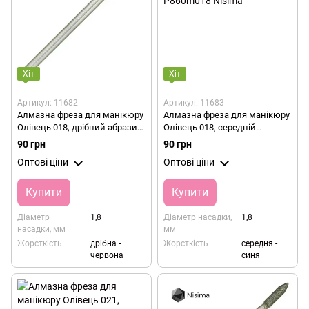
Хіт
Хіт
Артикул: 11682
Артикул: 11683
Алмазна фреза для манікюру
Алмазна фреза для манікюру
Олівець 018, дрібний абразив,
Олівець 018, середній
P860f018 Nisima
абразив, P860m018 Nisima
90 грн
90 грн
Оптові ціни
Оптові ціни
Купити
Купити
Діаметр
1,8
Діаметр насадки,
1,8
насадки, мм
мм
Жорсткість
дрібна -
Жорсткість
середня -
червона
синя