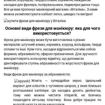
алмазні, корундові, твердосплавні, керамічні, наждакові
насадки для фрезера, полірувальники, педикюрні диски тощо.
Все це вам пропонує манікюрний магазин «Віталіна». З нами
можна укомплектувати кабінет легко, швидко та вигідно!
Основні види фрези для манікюру: яка для чого
використовується?
Фреза для манікюру може бути виготовлена з різних
матеріалів: штучний алмаз, кераміка, корунд, вольфрам, тверді
сплави та інші. Крім того, насадки відрізняються між собою
формою, абразивністю, сферою призначення. Для зручності
використовують кольорову відмітку, що допомагає
ідентифікувати ступінь абразивності та жорсткості фрези для
манікюру.
Види фрези для манікюру за абразивністю:
Жовта
— супердрібне зерно. Ідеальний
варіант для клієнтів з чутливою шкірою, у яких близько
розташовані капіляри. Ця насадка досить делікатна,
тому нею можна чистити птеригій, не боячись
пошкодити нігтьову пластину. Вона добре працює по
вологій шкірі та після кератоліків.