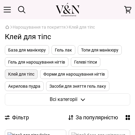
Нарощування та покриття
Клей для тіпс
Клей для тіпс
База для манікюру
Гель лак
Топи для манікюру
Гель для нарощування нігтів
Гелеві тіпси
Клей для тіпс
Форми для нарощування нігтів
Акрилова пудра
Засоби для зняття гель лаку
Засоби для підготовки нігтів
Лаки для нігтів
Всі категорії
Полігель
Акрил гель
Фільтр
За популярністю