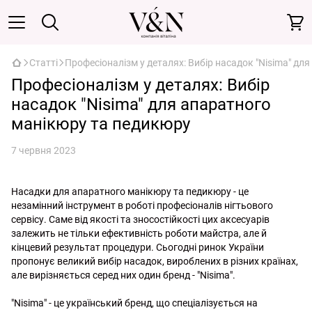
Статті
Професіоналізм у деталях: Вибір насадок "Nisima" дл
Професіоналізм у деталях: Вибір
насадок "Nisima" для апаратного
манікюру та педикюру
7 червня 2023
Насадки для апаратного манікюру та педикюру - це
незамінний інструмент в роботі професіоналів нігтьового
сервісу. Саме від якості та зносостійкості цих аксесуарів
залежить не тільки ефективність роботи майстра, але й
кінцевий результат процедури. Сьогодні ринок України
пропонує великий вибір насадок, вироблених в різних країнах,
але вирізняється серед них один бренд - "Nisima".
"Nisima" - це український бренд, що спеціалізується на