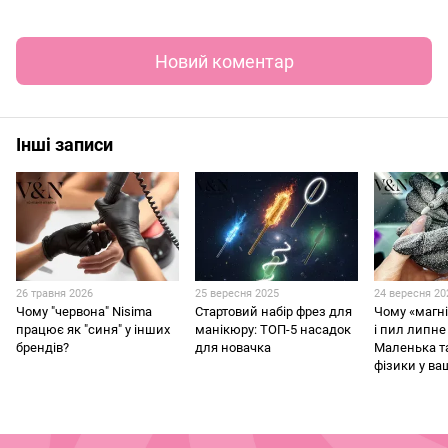
Новий коментар
Інші записи
26 травня 2026
25 вересня 2025
24 вересня 20
Чому "червона" Nisima
Стартовий набір фрез для
Чому «магн
працює як "синя" у інших
манікюру: ТОП-5 насадок
і пил липне
брендів?
для новачка
Маленька 
фізики у ва