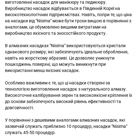
виготовленні насадок для манікюру та педикюру.
Виробництво насадок відбувається в Південній Кореї на
високотехнологічних підприємствах. Навіть, попри те, що ціна
на насадки від "Nisima" може бути трохи вищою в порівнянні з
аналогами, це обумовлено вищими витратами на
виробництво якісного та зносостійкого продукту.
В алмазних насадках "Nisima" використовуються кристали
однакового розміру, які забезпечують ідеальне оброблення,
навіть на жорсткому абразиві. Це дозволяє уникнути
пошкоджень поверхні, що можуть виникнути при
використанні менш якісних насадок.
Особливо важливим є те, що ці насадки створені за
технологією виготовлення насадок з натурального алмазу.
Високоточне калібрування зерен та високоякісне кріплення їх
до основи забезпечують високий рівень ефективності та
довговічності.
У порівнянні з дешевими аналогами алмазних насадок, які
зазвичай служать приблизно 10 процедур, насадки "Nisima"
служать 45-50 процедур.