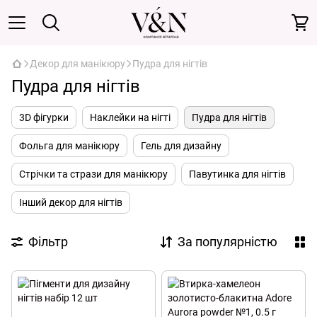
Декор для манікюру
Пудра для нігтів
Пудра для нігтів
3D фігурки
Наклейки на нігті
Пудра для нігтів
Фольга для манікюру
Гель для дизайну
Стрічки та стрази для манікюру
Павутинка для нігтів
Інший декор для нігтів
Фільтр
За популярністю