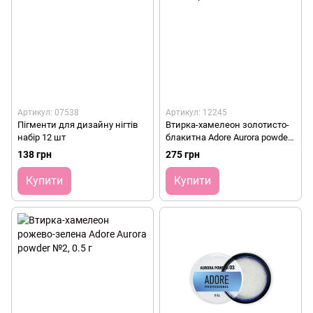
Артикул: 07538
Артикул: 12245
Пігменти для дизайну нігтів
Втирка-хамелеон золотисто-
набір 12 шт
блакитна Adore Aurora powder
№1, 0.5 г
138 грн
275 грн
Купити
Купити