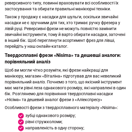
реверсивного типу, повинні враховувати всі особливості їх
застосування та обирати правильні манікюрні техніки.
Також у продажу є насадки для шульги, оскільки звичайні
насадки не є зручними для тих, хто тримає ручку фрезера у
лівій руці. Реверсивні фрези не можуть повністю замінити
звичайні інструменти, тому й варто обирати насадки, заточені
в інший бік. Щоб переглянути асортимент фрез для лівші,
перейдіть у наш онлайн-каталог.
Твердосплавні фрези «Nisima» та дешевші аналоги:
порівняльний аналіз
Щоб ви могли чітко розуміти, які фрези найкращі для
манікюру, магазин «Віталіна» підготував для вас невеликий
порівняльний аналіз. Почнемо з того, що якісний інструмент
має мати рівні леза однакового розміру, які направлені в один
бік. Розглянемо для порівняння твердосплавні насадки
«Нісіма» та дешевий аналог фрези з «Аліекспресу»
Особливості фрези з твердосплавного матеріалу «Nisima»:
зубці однакового розміру;
рівні стружколоми;
направленість в одну сторону;