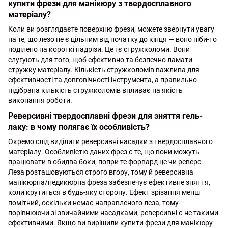
купити фрези для манікюру з твердосплавного
матеріалу?
Коли ви розглядаєте поверхню фрези, можете звернути увагу
на те, що лезо не є цільним від початку до кінця — воно ніби-то
поділено на короткі надрізи. Це і є стружколоми. Вони
слугують для того, щоб ефективно та безпечно ламати
стружку матеріалу. Кількість стружколомів важлива для
ефективності та довговічності інструмента, а правильно
підібрана кількість стружколомів впливає на якість
виконання роботи.
Реверсивні твердосплавні фрези для зняття гель-
лаку: в чому полягає їх особливість?
Окремо слід виділити реверсивні насадки з твердосплавного
матеріалу. Особливістю даних фрез є те, що вони можуть
працювати в обидва боки, попри те форвард це чи реверс.
Леза розташовуються строго вгору, тому й реверсивна
манікюрна/педикюрна фреза забезпечує ефективне зняття,
коли крутиться в будь-яку сторону. Ефект зрізання менш
помітний, оскільки немає направленого леза, тому
порівнюючи зі звичайними насадками, реверсивні є не такими
ефективними. Якщо ви вирішили купити фрези для манікюру