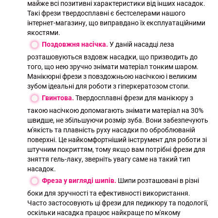
майже всі позитивні характеристики від інших насадок.
Такі фрези твердосплавні є бестселерами нашого
інтернет-магазину, що виправдано їх експлуатаційними
якостями.
Поздовжня насічка.
У даній насадці леза
розташовуються вздовж насадки, що призводить до
того, що нею зручно знімати матеріал тонким шаром.
Манікюрні фрези з повздожньою насічкою і великим
зубом ідеальні для роботи з гіперкератозом стопи.
Гвинтова.
Твердосплавні фрези для манікюру з
такою насічкою допомагають знімати матеріал на 30%
швидше, не збільшуючи розмір зуба. Вони забезпечують
м'якість та плавність руху насадки по оброблюваній
поверхні. Це найкомфортніший інструмент для роботи зі
штучним покриттям, тому якщо вам потрібні фрези для
зняття гель-лаку, зверніть увагу саме на такий тип
насадок.
Фреза у вигляді шипів.
Шипи розташовані в різні
боки для зручності та ефективності використання.
Часто застосовують ці фрези для педикюру та подології,
оскільки насадка працює найкраще по м'якому