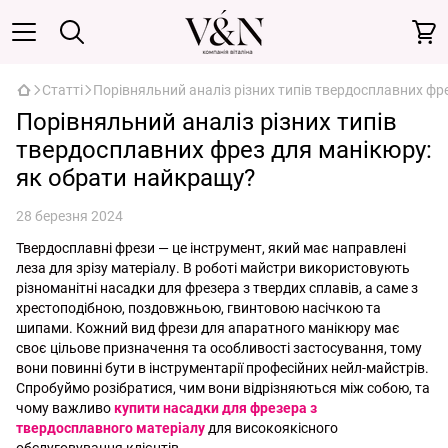
Статті
Порівняльний аналіз різних типів твердосплавних фр
Порівняльний аналіз різних типів
твердосплавних фрез для манікюру:
як обрати найкращу?
28 березня 2024
Твердосплавні фрези — це інструмент, який має направлені
леза для зрізу матеріалу. В роботі майстри використовують
різноманітні насадки для фрезера з твердих сплавів, а саме з
хрестоподібною, поздовжньою, гвинтовою насічкою та
шипами. Кожний вид фрези для апаратного манікюру має
своє цільове призначення та особливості застосування, тому
вони повинні бути в інструментарії професійних нейл-майстрів.
Спробуймо розібратися, чим вони відрізняються між собою, та
чому важливо
купити насадки для фрезера з
твердосплавного матеріалу
для високоякісного