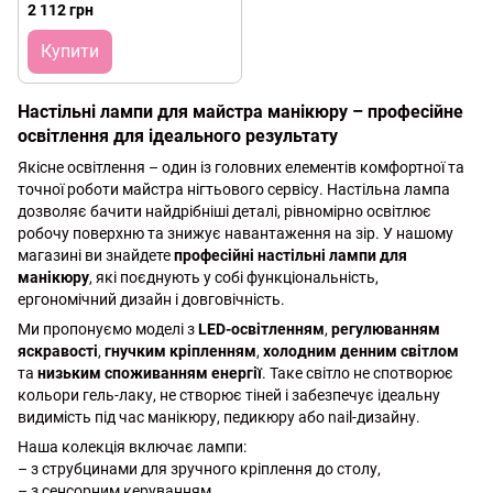
регулюванням яскравості
2 112 грн
Купити
Настільні лампи для майстра манікюру – професійне
освітлення для ідеального результату
Якісне освітлення – один із головних елементів комфортної та
точної роботи майстра нігтьового сервісу. Настільна лампа
дозволяє бачити найдрібніші деталі, рівномірно освітлює
робочу поверхню та знижує навантаження на зір. У нашому
магазині ви знайдете
професійні настільні лампи для
манікюру
, які поєднують у собі функціональність,
ергономічний дизайн і довговічність.
Ми пропонуємо моделі з
LED-освітленням
,
регулюванням
яскравості
,
гнучким кріпленням
,
холодним денним світлом
та
низьким споживанням енергії
. Таке світло не спотворює
кольори гель-лаку, не створює тіней і забезпечує ідеальну
видимість під час манікюру, педикюру або nail-дизайну.
Наша колекція включає лампи:
– з струбцинами для зручного кріплення до столу,
– з сенсорним керуванням,