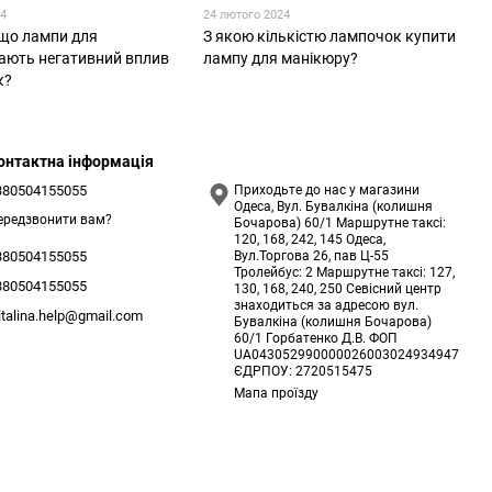
24
24 лютого 2024
 що лампи для
З якою кількістю лампочок купити
ають негативний вплив
лампу для манікюру?
к?
онтактна інформація
380504155055
Приходьте до нас у магазини
Одеса, Вул. Бувалкіна (колишня
ередзвонити вам?
Бочарова) 60/1 Маршрутне таксі:
120, 168, 242, 145 Одеса,
Вул.Торгова 26, пав Ц-55
380504155055
Тролейбус: 2 Маршрутне таксі: 127,
380504155055
130, 168, 240, 250 Севісний центр
знаходиться за адресою вул.
italina.help@gmail.com
Бувалкіна (колишня Бочарова)
60/1 Горбатенко Д.В. ФОП
UA043052990000026003024934947
ЄДРПОУ: 2720515475
Мапа проїзду