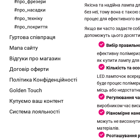
#про_фрезери
Якісна та надійна лампа д
#про_насадки
без неї, тому вона є тако
#про_техніку
процес для ефективного ви
#про_покриття
Якщо ви часто задаєте собі
допоможуть цього досягти
Гуртова співпраця
Вибір правильн
Мапа сайту
ефективну полімериз
Відгуки про магазин
як купити лампу для
Кількість та о
Договір оферти
LED лампочок всеред
Політика Конфіденційності
буде процес полімери
Golden Touch
місць або недостатн
Регулювання ча
Купуємо ваш контент
виробником час висих
Система лояльності
Рівномірне нане
можуть не висохнути
матеріалів.
Розташування р