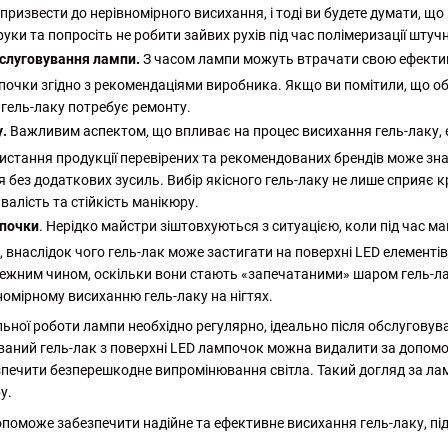
извести до нерівномірного висихання, і тоді ви будете думати, що 
ки та попросіть не робити зайвих рухів під час полімеризації штуч
бслуговування лампи.
З часом лампи можуть втрачати свою ефектив
почки згідно з рекомендаціями виробника. Якщо ви помітили, що об
гель-лаку потребує ремонту.
у.
Важливим аспектом, що впливає на процес висихання гель-лаку, є 
ристання продукції перевірених та рекомендованих брендів може з
 без додаткових зусиль. Вибір якісного гель-лаку не лише сприяє к
алість та стійкість манікюру.
мпочки
. Нерідко майстри зіштовхуються з ситуацією, коли під час 
 внаслідок чого гель-лак може застигати на поверхні LED елементів.
ежним чином, оскільки вони стають «запечатаними» шаром гель-ла
мірному висиханню гель-лаку на нігтях.
ної роботи лампи необхідно регулярно, ідеально після обслуговув
аний гель-лак з поверхні LED лампочок можна видалити за допомог
зпечити безперешкодне випромінювання світла. Такий догляд за лам
у.
поможе забезпечити надійне та ефективне висихання гель-лаку, пі