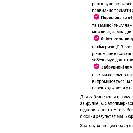
розташування може пр
правильно тримати ру
Перевірка та о
та замінюйте UV лам
можливо, лампа для 
Якість гель-лак
полімеризації. Вико
рівномірне висихання
забезпечує довготрив
Забруднені ла
нігтями до лампочок,
випромінюється нал
перешкоджаючи рівно
Для забезпечення оптималь
забруднень. Заполімеризов
відновити чистоту та забе
якісний результат манікюр
Застосування цих порад до