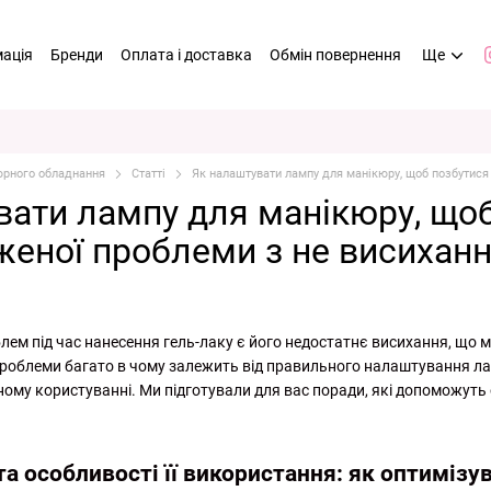
мація
Бренди
Оплата і доставка
Обмін повернення
Ще
кюрного обладнання
Статті
Як налаштувати лампу для манікюру, щоб позбутися
вати лампу для манікюру, що
еної проблеми з не висиханн
лем під час нанесення гель-лаку є його недостатнє висихання, що 
ї проблеми багато в чому залежить від правильного налаштування л
ному користуванні. Ми підготували для вас поради, які допоможуть 
та особливості її використання: як оптимізу