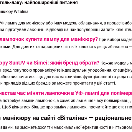
гель-лаку: найпоширеніші питання
Ф лампу для манікюру або іншу модель обладнання, в процесі вибо
a підготував лаконічні відповіді на найпопулярніші запити клієнтів
 лампочок купити лампу для манікюру?
При виборі моделі
ами. Для довгих та нарощених нігтів їх кількість дещо збільшена —
ру SunUV чи Simei: який бренд обрати?
Кожна модель ма
 Перед покупкою проаналізуйте індивідуальні уподобання, специфіку
рібно визначитися, що для вас важливіше: функціональні та додатко
и приладів від цих брендів ви можете прочитати у цій
статті
.
 настав час міняти лампочки в УФ-лампі для полімер
потребує заміни лампочок, а саме: збільшення часу полімеризації, з
. Щоб дізнатися більше про заміну лампочок, прочитайте цю
статтю
 манікюру на сайті «Віталіна» — раціональне
ами, ви зможете досягти максимальної ефективності в нігтьовому с