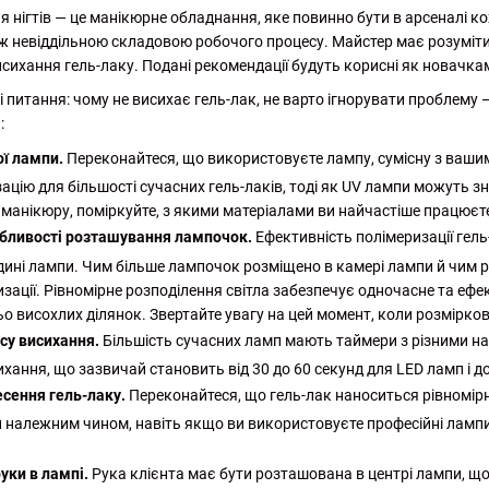
ля нігтів — це манікюрне обладнання, яке повинно бути в арсенал
ю ж невіддільною складовою робочого процесу. Майстер має розуміт
сихання гель-лаку. Подані рекомендації будуть корисні як новачкам
 питання: чому не висихає гель-лак, не варто ігнорувати проблему — 
:
ої лампи.
Переконайтеся, що використовуєте лампу, сумісну з ваши
ацію для більшості сучасних гель-лаків, тоді як UV лампи можуть з
 манікюру, поміркуйте, з якими матеріалами ви найчастіше працюєте
собливості розташування лампочок.
Ефективність полімеризації гел
ині лампи. Чим більше лампочок розміщено в камері лампи й чим рі
зації. Рівномірне розподілення світла забезпечує одночасне та ефе
ьо висохлих ділянок. Звертайте увагу на цей момент, коли розмірко
су висихання.
Більшість сучасних ламп мають таймери з різними 
ання, що зазвичай становить від 30 до 60 секунд для LED ламп і д
сення гель-лаку.
Переконайтеся, що гель-лак наноситься рівномір
 належним чином, навіть якщо ви використовуєте професійні ламп
уки в лампі.
Рука клієнта має бути розташована в центрі лампи, щ