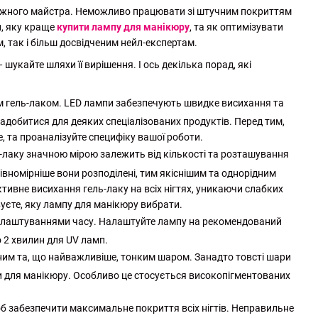
і кожного майстра. Неможливо працювати зі штучним покриттям
и, яку краще
купити лампу для манікюру
, та як оптимізувати
, так і більш досвідченим нейл-експертам.
шукайте шляхи її вирішення. І ось декілька порад, які
м гель-лаком. LED лампи забезпечують швидке висихання та
надобитися для деяких спеціалізованих продуктів. Перед тим,
, та проаналізуйте специфіку вашої роботи.
ь-лаку значною мірою залежить від кількості та розташування
вномірніше вони розподілені, тим якіснішим та однорідним
ктивне висихання гель-лаку на всіх нігтях, уникаючи слабких
вуєте, яку лампу для манікюру вибрати.
налаштуваннями часу. Налаштуйте лампу на рекомендований
о 2 хвилин для UV ламп.
ним та, що найважливіше, тонким шаром. Занадто товсті шари
и для манікюру. Особливо це стосується високопігментованих
об забезпечити максимальне покриття всіх нігтів. Неправильне