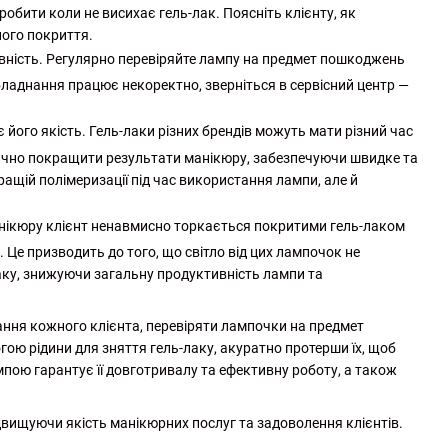
робити коли не висихає гель-лак. Поясніть клієнту, як
ного покриття.
ність. Регулярно перевіряйте лампу на предмет пошкоджень
ладнання працює некоректно, зверніться в сервісний центр —
його якість. Гель-лаки різних брендів можуть мати різний час
начно покращити результати манікюру, забезпечуючи швидке та
ращій полімеризації під час використання лампи, але й
манікюру клієнт ненавмисно торкається покритими гель-лаком
 Це призводить до того, що світло від цих лампочок не
ку, знижуючи загальну продуктивність лампи та
ання кожного клієнта, перевіряти лампочки на предмет
ою рідини для зняття гель-лаку, акуратно протерши їх, щоб
пою гарантує її довготривалу та ефективну роботу, а також
двищуючи якість манікюрних послуг та задоволення клієнтів.