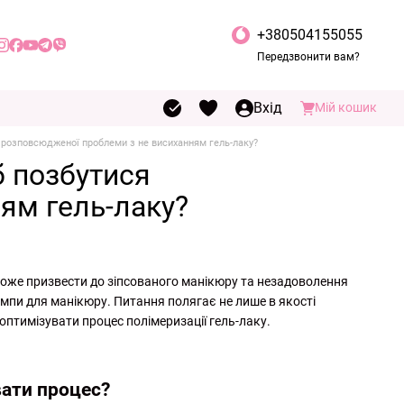
+380504155055
Передзвонити вам?
Вхід
Мій кошик
 розповсюдженої проблеми з не висиханням гель-лаку?
б позбутися
ям гель-лаку?
може призвести до зіпсованого манікюру та незадоволення
ампи для манікюру. Питання полягає не лише в якості
оптимізувати процес полімеризації гель-лаку.
вати процес?