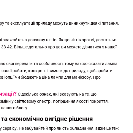
ру та експлуатації приладу можуть виникнути деякі питання.
.
 зважайте на довжину нігтів. Якщо нігті короткі, достатньо
 33-42. Більше детально про це ви можете дізнатися з нашої
є свої переваги та особливості, тому важко сказати лампа
 своєї роботи, конкретні вимоги до приладу, щоб зробити
ві опції чи бюджетна ціна лампи для манікюру. Про
изації?
Є декілька ознак, які вказують на те, що
міни у світловому спектрі, погіршення якості покриття,
нашого блогу.
 та економічно вигідне рішення
ервісу. Не забувайте й про якість обладнання, адже це теж