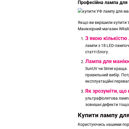
Професійна лампа для 
Якщо ви вирішили купити У
Манікюрний магазин Witalin
З якою кількістю
лампи з 18 LED-лампочк
статті
блогу.
Лампа для манікю
SunUV чи Simei краща.
правильний вибір. Пот
експлуатаційні переваг
Як зрозуміти, що
ультрафіолетова лампа 
зовнішні дефекти тощо
Купити лампу для
Користуючись нашими порад