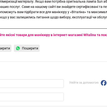
лімеризації матеріалу. Якщо вам потрібна оригінальна лампа Sun 
ваших послуг. Саме на нашому сайті ви знайдете сертифіковані та п
поможуть вам підібрати все для манікюру у «Віталіна» та максима
 Якщо у вас залишились питання щодо вибору, експлуатації чи обс
йте якісні товари для манікюру в інтернет-магазині Witalina та по
ирити
Поширити
Увійти за допомогою