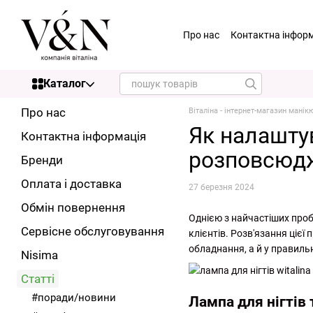
Перейти до основного контенту
Про нас
Контактна інфор
Каталог
Про нас
Віталіна - інтернет-магазин мані
Як налашту
Контактна інформація
розповсюдж
Бренди
Оплата і доставка
27 березня 2024
Обмін повернення
Однією з найчастіших проб
Сервісне обслуговування
клієнтів. Розв'язання ціє
обладнання, а й у правиль
Nisima
Статті
#поради/новини
Лампа для нігтів 