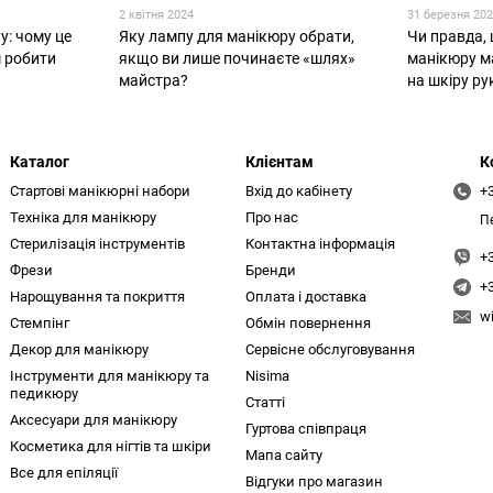
2 квітня 2024
31 березня 20
у: чому це
Яку лампу для манікюру обрати,
Чи правда,
м робити
якщо ви лише починаєте «шлях»
манікюру м
майстра?
на шкіру ру
Каталог
Клієнтам
К
Стартові манікюрні набори
Вхід до кабінету
+
Техніка для манікюру
Про нас
П
Стерилізація інструментів
Контактна інформація
+
Фрези
Бренди
+
Нарощування та покриття
Оплата і доставка
w
Стемпінг
Обмін повернення
Декор для манікюру
Сервісне обслуговування
Інструменти для манікюру та
Nisima
педикюру
Статті
Аксесуари для манікюру
Гуртова співпраця
Косметика для нігтів та шкіри
Мапа сайту
Все для епіляції
Відгуки про магазин