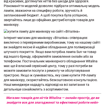
від красивих, доглянутих нігтів без шкоди для здоров'я.
Різноманіття моделей дозволяє підібрати оптимальну модель
лампи, зважаючи на специфіку роботи, зручність й
запланований бюджет. А щоб покупка була успішною,
звертайтесь лише до офіційних дистриб'юторів товарів для
манікюру.
Інтернет-магазин для манікюру «Віталіна» співпрацює
виключно з перевіреними виробниками, тому на нашому сайті
ви знайдете якісне й надійне обладнання для полімеризації
штучного покриття. Якщо вам потрібна лампа Sun чи товар
від іншого бренду, оформляйте замовлення онлайн або за
телефоном. Постачальник манікюрного обладнання Witalina
має ще й власний сервісний центр, тому у разі потреби ви
можете замовити послуги з ремонту чи обслуговування
пристрою. Якщо ж сумніваєтесь, яку саме купити УФ-лампу
для манікюру, скористайтесь безкоштовною консультацією.
Наші менеджери нададуть відповіді на всі запитання та
детальніше ознайомлять з асортиментом.
Магазин товарів для нігтів Witalina — онлайн-простір, де ви
знайдете все для злагодженої та ефективної роботи нейл-