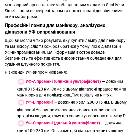
манікюрний арсенал таким обладнанням як лампа SunUV чи
Simei — вони перевірені часом та протестовані досвідченими
нейл-майстрами.
Професійні лампи для манікюру: аналізуємо
діапазони УФ-випромінювання
Щоб ви могли чітко розуміти, яку купити лампу для педикюру
та манікюру, слід також розібратися у тому, які є діапазони
УФ-випромінювання. Ця інформація вкотре доведе
безпечність та ефективність використання обладнання для
сушіння штучного покриття.
Різновиди УФ-випромінювання:
УФ-A промені (ближній ультрафіолет)
— довжина
хвилі 315-420 нм. Саме в цьому діапазоні працює лампа
манікюрна для полімеризації матеріалу на нігтях.
УФ-B промені
— довжина хвилі 280-315 нм. В цьому
діапазоні УФ випромінювання корисно впливає на
організм людини, тому що сприяє утворенню вітаміну D.
УФ-C промені (дальній ультрафіолет)
— довжина
хвилі 100-280 нм. Ось саме цей діапазон чинить шкоду