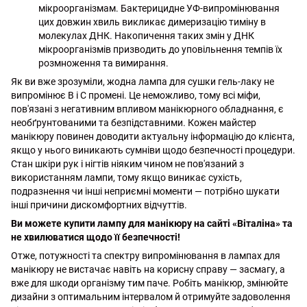
мікроорганізмам. Бактерицидне УФ-випромінювання
цих довжин хвиль викликає димеризацію тиміну в
молекулах ДНК. Накопичення таких змін у ДНК
мікроорганізмів призводить до уповільнення темпів їх
розмноження та вимирання.
Як ви вже зрозуміли, жодна лампа для сушки гель-лаку не
випромінює В і С промені. Це неможливо, тому всі міфи,
пов'язані з негативним впливом манікюрного обладнання, є
необґрунтованими та безпідставними. Кожен майстер
манікюру повинен доводити актуальну інформацію до клієнта,
якщо у нього виникають сумніви щодо безпечності процедури.
Стан шкіри рук і нігтів ніяким чином не пов'язаний з
використанням лампи, тому якщо виникає сухість,
подразнення чи інші неприємні моменти — потрібно шукати
інші причини дискомфортних відчуттів.
Ви можете купити лампу для манікюру на сайті «Віталіна» та
не хвилюватися щодо її безпечності!
Отже, потужності та спектру випромінювання в лампах для
манікюру не вистачає навіть на корисну справу — засмагу, а
вже для шкоди організму тим паче. Робіть манікюр, змінюйте
дизайни з оптимальним інтервалом й отримуйте задоволення