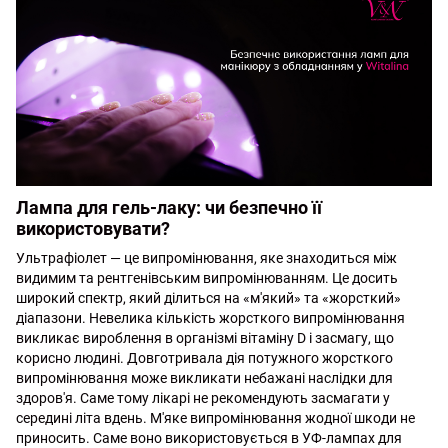
Лампа для гель-лаку: чи безпечно її
використовувати?
Ультрафіолет — це випромінювання, яке знаходиться між
видимим та рентгенівським випромінюванням. Це досить
широкий спектр, який ділиться на «м'який» та «жорсткий»
діапазони. Невелика кількість жорсткого випромінювання
викликає вироблення в організмі вітаміну D і засмагу, що
корисно людині. Довготривала дія потужного жорсткого
випромінювання може викликати небажані наслідки для
здоров'я. Саме тому лікарі не рекомендують засмагати у
середині літа вдень. М'яке випромінювання жодної шкоди не
приносить. Саме воно використовується в УФ-лампах для