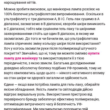
нарощування нігтів.
Можна зробити висновок, що манікюрна лампа розсіює на
100% безпечне ультрафіолетове випромінювання. Оскільки в
ультрафіолету є три діапазони А, В і С. Гель-лак сушимо в А
діапазоні, засмагаємо в В діапазоні, хвороби шкіри виникають
в С діапазоні, тобто між сушінням гель-лаку та шкірними
захворюваннями стоїть ще один В діапазон, в якому ми
засмагаємо. До того ж чи бачили ви, що ультрафіолетова
лампа спричиняє зміну кольору шкіри після використання?
Хоч у когось засмагли руки після полімеризації штучного
покриття? Звичайно, що ні, тому ви можете сміливо
купити
лампу для манікюру
та використовувати її з тією
періодичністю, з якою звикли. Багатьма дослідженнями
доведено абсолютну безпеку подібних УФ-променів, тому не
варто хвилюватись щодо цього — ніякого негативного впливу
на стан шкіри чи здоров'я загалом не здійснюється.
Єдине — якщо вам потрібна лампа для гель-лаку, обирайте
якісне обладнання. Якість лампи та світлодіодів дійсно
відіграє вирішальну роль. Використання пристрою від
перевіреного бренду забезпечує ефективну полімеризацію,
оптимізацію витраченого часу й безпечність УФ-
випромінювання. Ми рекомендуємо поповнити свій