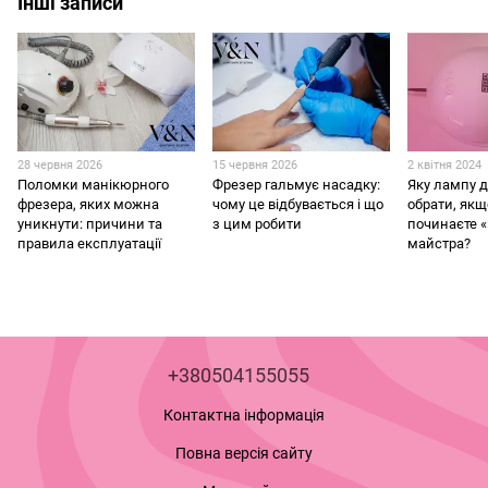
Інші записи
28 червня 2026
15 червня 2026
2 квітня 2024
Поломки манікюрного
Фрезер гальмує насадку:
Яку лампу 
фрезера, яких можна
чому це відбувається і що
обрати, як
уникнути: причини та
з цим робити
починаєте 
правила експлуатації
майстра?
+380504155055
Контактна інформація
Повна версія сайту