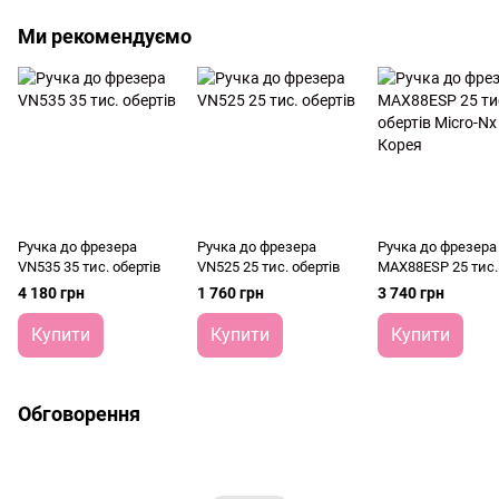
Ми рекомендуємо
Ручка до фрезера
Ручка до фрезера
Ручка до фрезера
VN535 35 тис. обертів
VN525 25 тис. обертів
MAX88ESP 25 тис.
обертів Micro-Nx 
4 180 грн
1 760 грн
3 740 грн
Купити
Купити
Купити
Обговорення