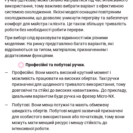
Ручка (щіткова) може сильно нагріватися під час інтенсивного
використання, тому важливо вибрати варіант з ефективною
системою охолодження. Якісні моделі оснащені повітряним
охолодженням, що дозволяє уникнути перегріву та забезпечує
комфорт для майстра і клієнта. Це також збільшує тривалість
роботи без необхідності робити перерви.
При виборі слід враховувати відмінності між різними
моделями. На ринку представлено багато варіантів, які
відрізняються за типом, матеріалом, призначенням і
додатковими функціями.
Професійні та побутові ручки.
Професійні. Вони мають високий крутний момент і
можливість працювати на високих обертах. Такі ручки
призначені для щоденного тривалого використання, тому
довговічні та стійкі до високих навантажень. До прикладу,
ідеальним варіантом буде ручка на фрезер Micro-NX.
Побутові. Вони менш потужні та мають обмежену
швидкість обертів. Побутові моделі зазвичай призначені
для особистого використання або початківців, тому вони
можуть мати менший ресурс і меншу стійкість до
інтенсивної роботи.