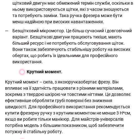
щітковий двигун має обмежений термін служби, оскільки в
ньому використовуються щітки, які з часом зношуються
та потребують заміни. Така ручка фрезера може бути
менш надійною при високих навантаженнях.
Безщітковий мікромотор. Це більш сучасний і довговічний
варіант. Безщіткові двигуни працюють тихіше, мають
більший ресурс і не потребують обслуговування щіток.
Вони також забезпечують стабільнішу роботу на високих
обертах, що робить їх ідеальними для професійного
використання.
Крутний момент.
Крутний момент – сила, з якоюручкаобертає фрезу. Він
впливає на її здатність працювати з різними матеріалами,
зокрема з твердою шкірою чи товстими нігтями. Це дозволяє
ефективніше обробляти грубі поверхні без зниження
швидкості. Для професійного використання рекомендується
купити фрезерну ручку з крутним моментом не менше 3 Н*см,
якщо ви робите тільки манікюр. Для майстрів-універсалів
потрібна модель з більшим показником, щоб забезпечити
потужну й стабільну роботу.