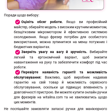
Поради щодо вибору:
Оцініть обсяг роботи.
Якщо ви професійний
майстер, обирайте модель з високим крутним моментом,
безщітковим мікромотором й ефективною системою
охолодження. Якщо фрезер потрібен для особистого
використання, можна зупинитися на менш потужних і
бюджетних варіантах.
Зверніть увагу на вагу й зручність.
Вибирайте
легкий та ергономічний варіант, щоб знизити
навантаження на руку та забезпечити комфорт під час
роботи.
Перевірте наявність гарантії та можливість
обслуговування:
Важливо, щоб виробник надавав
гарантію на свій товар й можливість сервісного
обслуговування, оскільки це підвищує впевненість у
довговічності пристрою. Ви можете купити онлайн ручки
для фрезерів на witalina.com та не хвилюватись щодо
цих моментів.
Не поспішайте замовляти запасні ручки для манікюрного