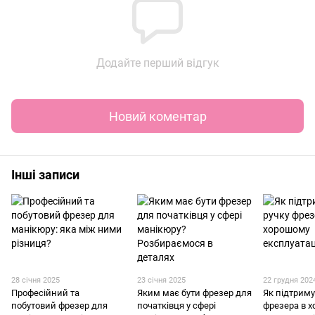
Додайте перший відгук
Новий коментар
Інші записи
28 січня 2025
23 січня 2025
22 грудня 202
Професійний та
Яким має бути фрезер для
Як підтриму
побутовий фрезер для
початківця у сфері
фрезера в 