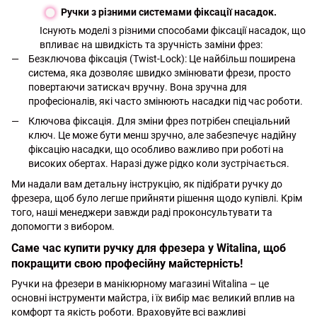
Ручки з різними системами фіксації насадок.
Існують моделі з різними способами фіксації насадок, що
впливає на швидкість та зручність заміни фрез:
Безключова фіксація (Twist-Lock): Це найбільш поширена
система, яка дозволяє швидко змінювати фрези, просто
повертаючи затискач вручну. Вона зручна для
професіоналів, які часто змінюють насадки під час роботи.
Ключова фіксація. Для зміни фрез потрібен спеціальний
ключ. Це може бути менш зручно, але забезпечує надійну
фіксацію насадки, що особливо важливо при роботі на
високих обертах. Наразі дуже рідко коли зустрічається.
Ми надали вам детальну інструкцію, як підібрати ручку до
фрезера, щоб було легше прийняти рішення щодо купівлі. Крім
того, наші менеджери завжди раді проконсультувати та
допомогти з вибором.
Саме час купити ручку для фрезера у Witalina, щоб
покращити свою професійну майстерність!
Ручки на фрезери в манікюрному магазині Witalina – це
основні інструменти майстра, і їх вибір має великий вплив на
комфорт та якість роботи. Враховуйте всі важливі