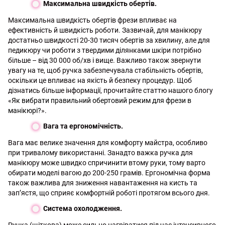
Максимальна швидкість обертів.
Максимальна швидкість обертів фрези впливає на
ефективність й швидкість роботи. Зазвичай, для манікюру
достатньо швидкості 20-30 тисяч обертів за хвилину, але для
педикюру чи роботи з твердими ділянками шкіри потрібно
більше – від 30 000 об/хв і вище. Важливо також звернути
увагу на те, щоб ручка забезпечувала стабільність обертів,
оскільки це впливає на якість й безпеку процедур. Щоб
дізнатись більше інформації, прочитайте статтю нашого блогу
«
Як вибрати правильний обертовий режим для фрези в
манікюрі?
».
Вага та ергономічність.
Вага має велике значення для комфорту майстра, особливо
при тривалому використанні. Занадто важка ручка для
манікюру може швидко спричинити втому руки, тому варто
обирати моделі вагою до 200-250 грамів. Ергономічна форма
також важлива для зниження навантаження на кисть та
зап’ястя, що сприяє комфортній роботі протягом всього дня.
Система охолодження.