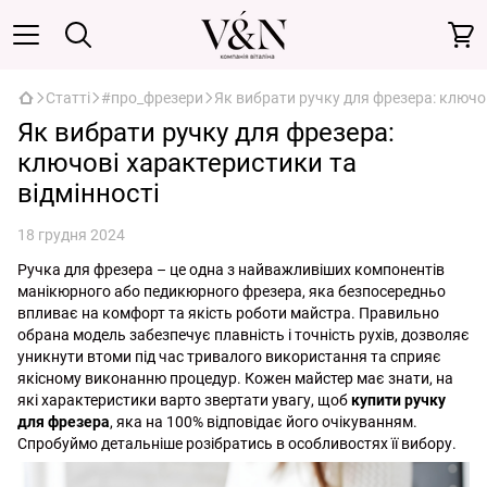
Статті
#про_фрезери
Як вибрати ручку для фрезера: ключов
Як вибрати ручку для фрезера:
ключові характеристики та
відмінності
18 грудня 2024
Ручка для фрезера – це одна з найважливіших компонентів
манікюрного або педикюрного фрезера, яка безпосередньо
впливає на комфорт та якість роботи майстра. Правильно
обрана модель забезпечує плавність і точність рухів, дозволяє
уникнути втоми під час тривалого використання та сприяє
якісному виконанню процедур. Кожен майстер має знати, на
які характеристики варто звертати увагу, щоб
купити ручку
для фрезера
, яка на 100% відповідає його очікуванням.
Спробуймо детальніше розібратись в особливостях її вибору.