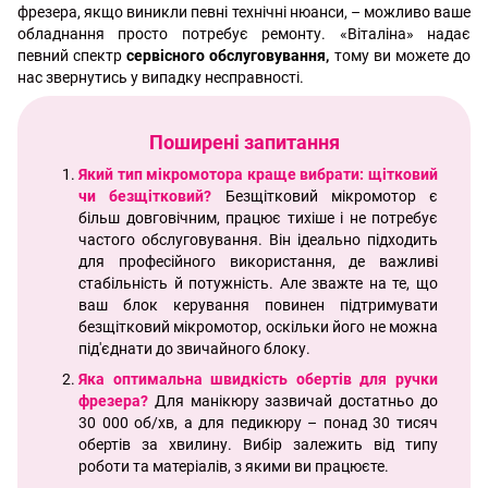
фрезера, якщо виникли певні технічні нюанси, – можливо ваше
обладнання просто потребує ремонту. «Віталіна» надає
певний спектр
сервісного обслуговування
,
тому ви можете до
нас звернутись у випадку несправності.
Поширені запитання
Який тип мікромотора краще вибрати: щітковий
чи безщітковий?
Безщітковий мікромотор є
більш довговічним, працює тихіше і не потребує
частого обслуговування. Він ідеально підходить
для професійного використання, де важливі
стабільність й потужність. Але зважте на те, що
ваш блок керування повинен підтримувати
безщітковий мікромотор, оскільки його не можна
під'єднати до звичайного блоку.
Яка оптимальна швидкість обертів для ручки
фрезера?
Для манікюру зазвичай достатньо до
30 000 об/хв, а для педикюру – понад 30 тисяч
обертів за хвилину. Вибір залежить від типу
роботи та матеріалів, з якими ви працюєте.