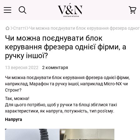
Статті
Чи можна поєднувати блок керування фрезера одного
Чи можна поєднувати блок
керування фрезера однієї фірми, а
ручку іншої?
13 вересня 2022
2 коментаря
Чи можна поєднувати блок керування фрезера однієї фірми,
наприклад, Марафон та ручку іншої, наприклад Micro-NX чи
Стронг?
Так, можна!
Для цього потрібно, щоб у ручки та блоці збіглися такі
характеристики, як напруга, потужність, тип роз'єму.
Напруга