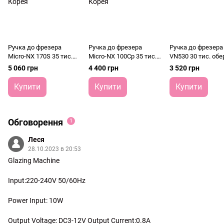
Ручка до фрезера
Ручка до фрезера
Ручка до фрезера
Micro-NX 170S 35 тис.
Micro-NX 100Cp 35 тис.
VN530 30 тис. обе
обертів Micro-Nx Корея
обертів Micro-Nx Корея
5 060 грн
4 400 грн
3 520 грн
Купити
Купити
Купити
Обговорення
1
Леся
28.10.2023 в 20:53
Glazing Machine
Input:220-240V 50/60Hz
Power Input: 10W
Output Voltage: DC3-12V Output Current:0.8A