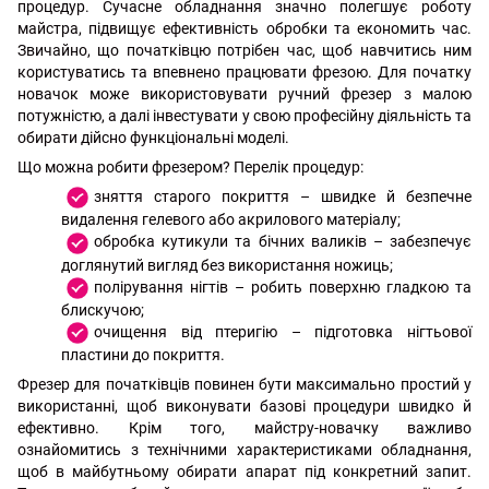
процедур. Сучасне обладнання значно полегшує роботу
майстра, підвищує ефективність обробки та економить час.
Звичайно, що початківцю потрібен час, щоб навчитись ним
користуватись та впевнено працювати фрезою. Для початку
новачок може використовувати ручний фрезер з малою
потужністю, а далі інвестувати у свою професійну діяльність та
обирати дійсно функціональні моделі.
Що можна робити фрезером? Перелік процедур:
зняття старого покриття – швидке й безпечне
видалення гелевого або акрилового матеріалу;
обробка кутикули та бічних валиків – забезпечує
доглянутий вигляд без використання ножиць;
полірування нігтів – робить поверхню гладкою та
блискучою;
очищення від птеригію – підготовка нігтьової
пластини до покриття.
Фрезер для початківців повинен бути максимально простий у
використанні, щоб виконувати базові процедури швидко й
ефективно. Крім того, майстру-новачку важливо
ознайомитись з технічними характеристиками обладнання,
щоб в майбутньому обирати апарат під конкретний запит.