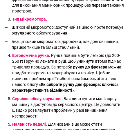
для виконання манікюрних процедур без перевантаження
пристрою.
Тип мікромотора.
Щітковий мікромотор: доступний за ціною, проте потребує
регулярного обслуговування.
Безщітковий мікромотор: дорожчий, але довговічніший,
працює тихіше та більш стабільний.
Ергономічна ручка.
Ручка повинна бути легкою (до 200-
250 г) і зручно лежати в руці, щоб уникнути втоми під час
тривалих процедур. За потреби
ручку до фрезера
можна
придбати окремо та модернізувати техніку. Щоб не
виникло проблем при її виборі, ознайомтесь зі статтею
нашого блогу «
Як вибрати ручку для фрезера: ключові
характеристики та відмінності
».
Сервісне обслуговування
.
Важливо купити манікюрну
машинку з доступом до сервісного центру. Це дозволить
швидко розв'язувати проблеми у разі виникнення
несправності.
Наявність педалі.
Для новачків це може стати