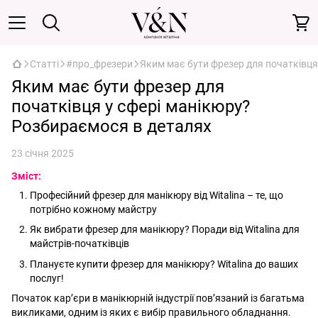
Статті
#про_фрезери
Яким має бути фрезер для початківця
Яким має бути фрезер для
початківця у сфері манікюру?
Розбираємося в деталях
23 січня 2025
Зміст:
Професійний фрезер для манікюру від Witalina – те, що
потрібно кожному майстру
Як вибрати фрезер для манікюру? Поради від Witalina для
майстрів-початківців
Плануєте купити фрезер для манікюру? Witalina до ваших
послуг!
Початок кар’єри в манікюрній індустрії пов’язаний із багатьма
викликами, одним із яких є вибір правильного обладнання.