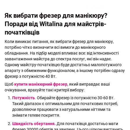
Як вибрати фрезер для манікюру?
Поради від Witalina для майстрів-
початківців
Коли виникає питання, як вибрати фрезер для манікюру,
потрібно чітко визначити всі вимоги до манікюрного
обладнання. На підбір моделі впливає все: від інтенсивності
завантаження майстра до спектра послуг, які він надає.
Одному майстру-початківцю буде достатньо малопотужного
апарату з обмеженим функціоналом, а іншому потрібен одразу
фрезер з потужністю 40 Вт.
Щоб
купити манікюрний фрезер
, який виправдає ваші
очікування, врахуйте такі критерії вибору:
Потужність
.
Обирайте фрезер із потужністю 30-60 Вт.
Такий діапазон є оптимальним для початкових потреб,
дозволяючи працювати з натуральними нігтями та
знімати гелеве покриття.
Швидкість обертання.
Для початківця достатньо мати
фрезер 30000 обертів за хвилину. Цього цілком вистачить