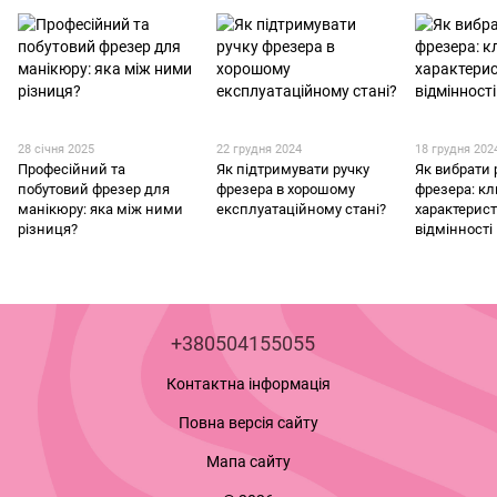
28 січня 2025
22 грудня 2024
18 грудня 202
Професійний та
Як підтримувати ручку
Як вибрати 
побутовий фрезер для
фрезера в хорошому
фрезера: кл
манікюру: яка між ними
експлуатаційному стані?
характерист
різниця?
відмінності
+380504155055
Контактна інформація
Повна версія сайту
Мапа сайту