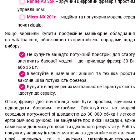
Renhe A3 35k
– зручний цифровий фрезер з простим
управлінням;
Micro-NX 201n
– надійна та популярна модель серед
початківців.
Якщо вирішили купити професійне манікюрне обладнання
на witalina.com, обов'язково скористайтесь порадами щодо
вибору:
Не купуйте занадто потужний пристрій: для старту
вистачить базової моделі – до прикладу фрезер 30 Вт
або 35 Вт.
Інвестуйте в навчання: знання та техніка роботи
важливіші за потужність фрезера.
Купуйте в перевірених магазинах: це гарантує якість
і доступ до сервісу.
Отже, фрезер для початківця має бути простим, зручним і
відповідати базовим потребам. Орієнтуйтеся на моделі
середньої потужності зі швидкістю до 30 000 об/хв і легкою
ергономічною ручкою. Не забувайте про якісні насадки, адже
саме вони допоможуть досягти ідеального результату. Робіть
покупки у нашому інтернет-магазині та досягайте поставлених
цілей впевнено та з якісним матеріально-технічним