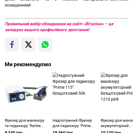
оснащенням!
Правильний вибір обладнання на сайті «Віталіна» – це
запорука вашого професійного зростання!
Ми рекомендуємо
Фрезер для манікюру
Надпотужний Фрезер
Фрезер для мані
та педикюру "Renhe
для педикюру "Prime
акумуляторний
505D" 45k
115" безщітковий 50k
безщітковий Prim
9 240 грн
19 360 грн
10 120 грн