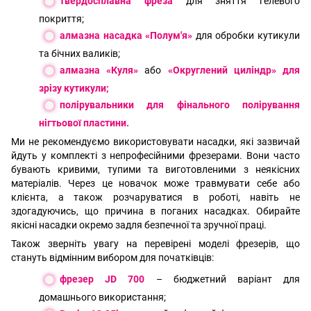
твердосплавна фреза
для зняття гелевого
покриття;
алмазна насадка «Полум'я»
для обробки кутикули
та бічних валиків;
алмазна «Куля»
або
«Округлений циліндр» для
зрізу кутикули;
полірувальники для фінального полірування
нігтьової пластини.
Ми не рекомендуємо використовувати насадки, які зазвичай
йдуть у комплекті з непрофесійними фрезерами. Вони часто
бувають кривими, тупими та виготовленими з неякісних
матеріалів. Через це новачок може травмувати себе або
клієнта, а також розчаруватися в роботі, навіть не
здогадуючись, що причина в поганих насадках. Обирайте
якісні насадки окремо задля безпечної та зручної праці.
Також зверніть увагу на перевірені моделі фрезерів, що
стануть відмінним вибором для початківців:
фрезер JD 700
– бюджетний варіант для
домашнього використання;