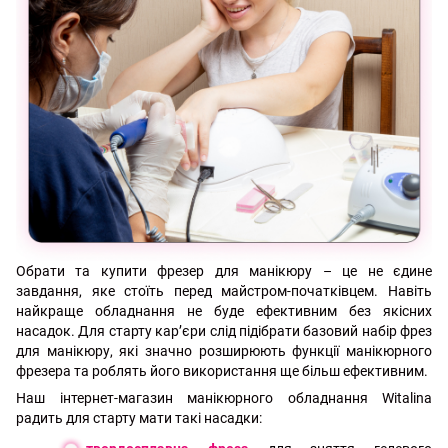
Обрати та купити фрезер для манікюру – це не єдине
завдання, яке стоїть перед майстром-початківцем. Навіть
найкраще обладнання не буде ефективним без якісних
насадок. Для старту кар’єри слід підібрати базовий набір фрез
для манікюру, які значно розширюють функції манікюрного
фрезера та роблять його використання ще більш ефективним.
Наш інтернет-магазин манікюрного обладнання Witalina
радить для старту мати такі насадки: