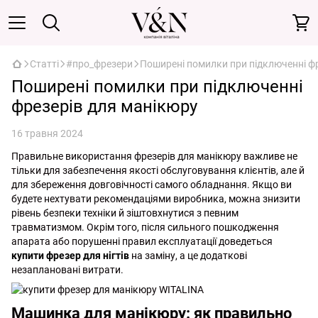
Статті
#про_фрезери
Поширені помилки при підключенні ф
Поширені помилки при підключенні
фрезерів для манікюру
16 травня 2024
Правильне використання фрезерів для манікюру важливе не
тільки для забезпечення якості обслуговування клієнтів, але й
для збереження довговічності самого обладнання. Якщо ви
будете нехтувати рекомендаціями виробника, можна знизити
рівень безпеки техніки й зіштовхнутися з певним
травматизмом. Окрім того, після сильного пошкодження
апарата або порушенні правил експлуатації доведеться
купити фрезер для нігтів
на заміну, а це додаткові
незаплановані витрати.
Машинка для манікюру: як правильно