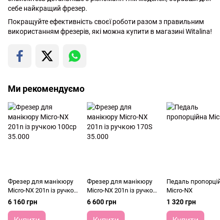
себе найкращий фрезер.
Покращуйте ефективність своєї роботи разом з правильним
використанням фрезерів, які можна купити в магазині Witalina!
Ми рекомендуємо
Фрезер для манікюру
Фрезер для манікюру
Педаль пропорці
Micro-NX 201n із ручкою
Micro-NX 201n із ручкою
Micro-NX
100cp 35.000
170S 35.000
6 160 грн
6 600 грн
1 320 грн