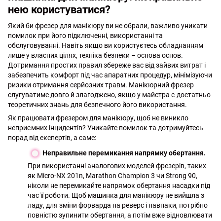
нею користуватися?
Який би фрезер для манікюру ви не обрали, важливо уникати
помилок при його підключенні, використанні та
обслуговуванні. Навіть якщо ви користуєтесь обладнанням
лише у власних цілях, техніка безпеки – основа основ.
Дотримання простих правил збереже вас від зайвих витрат і
забезпечить комфорт під час апаратних процедур, мінімізуючи
ризики отримання серйозних травм. Манікюрний фрезер
слугуватиме довго й злагоджено, якщо у майстра є достатньо
теоретичних знань для безпечного його використання.
Як працювати фрезером для манікюру, щоб не виникло
неприємних інцидентів? Уникайте помилок та дотримуйтесь
порад від експертів, а саме:
Неправильне перемикання напрямку обертання.
При використанні аналогових моделей фрезерів, таких
як Micro-NX 201n, Marathon Champion 3 чи Strong 90,
ніколи не перемикайте напрямок обертання насадки під
час її роботи. Щоб машинка для манікюру не вийшла з
ладу, для зміни форварда на реверс і навпаки, потрібно
повністю зупинити обертання, а потім вже відновлювати