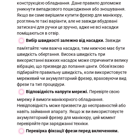
конструкцією обладнання. Дане правило допоможе
уникнути випадкового пошкодження або зношування.
Якщо ви саме вирішили купити фрезер для манікюру,
розгляньте такі варіанти, але не завжди вбудовані
затискачі для ручки це зручно, адже не всі насадки
поміщаються в отвір.
Вибір швидкості залежно від насадки.
Завжди
пам'ятайте: чим важча насадка, тим нижчою має бути
швидкість обертання. Висока швидкість при
використанні важких насадок може спричинити велику
вібрацію, що призведе до лопання цанги. Обов'язково
підбирайте правильну швидкість, коли використовуєте
мережевий чи акумуляторний фрезер, враховуючи вид
фрези та тип процедури.
Відповідність напруги мережі.
Перевірте свою
мережу й вимоги манікюрного обладнання.
Невідповідність може призвести до несправностей або
навіть займання апарату. Якщо ж ви використовуєте
акумуляторний фрезер для манікюру, цей момент
перевіряйте при заряджанні техніки.
Перевірка фіксації фрези перед включенням.