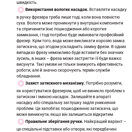
швидкість.
Використання вологих насадок.
Вставляти насадку
в ручку фрезера треба лише тоді, коли вона повністю
суха. Волога може проникнути у внутрішні компоненти
та спричинити їхнє пошкодження або коротке
замикання, і тоді потрібно буде змінювати професійний
фрезер. Крім того, вода може викликати корозію замка
затискача, що згодом ускладнить заміну фрези. В одних
випадках фрезу неможливо буде вставити без значних
зусиль, в інших – фреза може застрягти і її буде важко
висунути. Такі умови не тільки знижують ефективність
роботи, але й значно скорочують термін служби
обладнання.
Захист затискного механізму.
Потрібно розуміти,
як користуватися фрезером, щоб не виникло проблем з
затиском і зміною насадок. Залишайте в апараті
насадку або спеціальну заглушку задля уникнення
проблем. Це запобігає пошкодженню затискача, що
може виникнути, якщо він залишиться відкритим.
Правильне зберігання ручки.
Найкращий варіант –
це спеціальні підставки або отвори, які передбачені