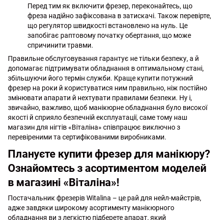
Перед тим як включити фрезер, переконайтесь, що
фреза надійно зафіксована в затискачі. Також перевірте,
що регулятор швидкості встановлено на нуль. Це
запобігає раптовому початку обертання, що може
спричинити травми.
Правильне обслуговування гарантує не тільки безпеку, а й
допомагає підтримувати обладнання в оптимальному стані,
збільшуючи його термін служби. Краще купити потужний
фрезер на роки й користуватися ним правильно, ніж постійно
змінювати апарати й нехтувати правилами безпеки. Ну і,
звичайно, важливо, щоб манікюрне обладнання було високої
якості й сприяло безпечній експлуатації, саме тому наш
магазин для нігтів «Віталіна» співпрацює виключно з
перевіреними та сертифікованими виробниками.
Плануєте купити фрезер для манікюру?
Ознайомтесь з асортиментом моделей
в магазині «Віталіна»!
Постачальник фрезерів Witalina – це рай для нейл-майстрів,
адже завдяки широкому асортименту манікюрного
обладнання ви з легкістю підберете апарат, який