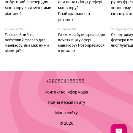
28 січня 2025
23 січня 2025
22 грудня 202
Професійний та
Яким має бути фрезер для
Як підтриму
побутовий фрезер для
початківця у сфері
фрезера в 
манікюру: яка між ними
манікюру? Розбираємося
експлуатаці
різниця?
в деталях
+380504155055
Контактна інформація
Повна версія сайту
Мапа сайту
© 2026