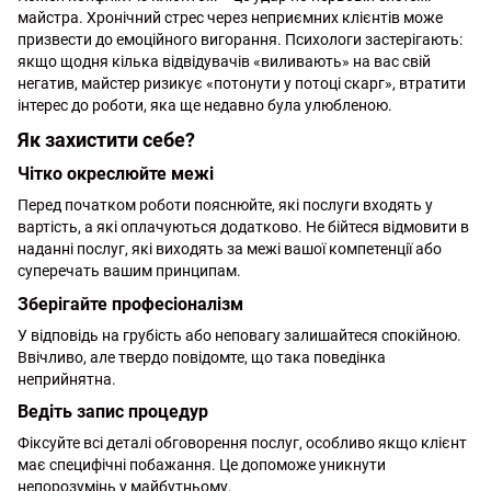
майстра. Хронічний стрес через неприємних клієнтів може
призвести до емоційного вигорання. Психологи застерігають:
якщо щодня кілька відвідувачів «виливають» на вас свій
негатив, майстер ризикує «потонути у потоці скарг», втратити
інтерес до роботи, яка ще недавно була улюбленою.
Як захистити себе?
Чітко окреслюйте межі
Перед початком роботи пояснюйте, які послуги входять у
вартість, а які оплачуються додатково. Не бійтеся відмовити в
наданні послуг, які виходять за межі вашої компетенції або
суперечать вашим принципам.
Зберігайте професіоналізм
У відповідь на грубість або неповагу залишайтеся спокійною.
Ввічливо, але твердо повідомте, що така поведінка
неприйнятна.
Ведіть запис процедур
Фіксуйте всі деталі обговорення послуг, особливо якщо клієнт
має специфічні побажання. Це допоможе уникнути
непорозумінь у майбутньому.