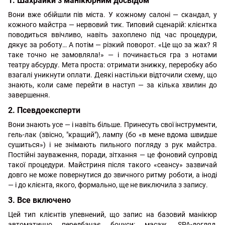
1. Шахрайки з манікюрним досвідом
Вони вже обійшли пів міста. У кожному салоні — скандал, у
кожного майстра — нервовий тик. Типовий сценарій: клієнтка
поводиться ввічливо, навіть захоплено під час процедури,
дякує за роботу… А потім — різкий поворот. «Це що за жах? Я
таке точно не замовляла!» — і починається гра з нотами
театру абсурду. Мета проста: отримати знижку, переробку або
взагалі уникнути оплати. Деякі настільки відточили схему, що
знають, коли саме перейти в наступ — за кілька хвилин до
завершення.
2. Псевдоексперти
Вони знають усе — і навіть більше. Принесуть свої інструменти,
гель-лак (звісно, "кращий"), лампу (бо «в мене вдома швидше
сушиться») і не знімають пильного погляду з рук майстра.
Постійні зауваження, поради, зітхання — це фоновий супровід
такої процедури. Майстриня після такого «сеансу» зазвичай
довго не може повернутися до звичного ритму роботи, а іноді
— і до клієнта, якого, формально, ще не виключила з запису.
3. Все включено
Цей тип клієнтів упевнений, що запис на базовий манікюр
автоматично передбачає бонуси: масаж, SPA-догляд,