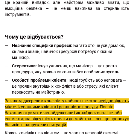
Це крайній випадок, але майстрам важливо знати, що
емоційна безпека — не менш важлива за стерильність
інструментів.
Чому це відбувається?
Незнання специфіки професії:
Багато хто не усвідомлює,
скільки знань, навичок і ресурсів потребує якісний
манікюр.
Стереотипи:
Існує уявлення, що манікюр — це проста
процедура, яку можна виконати без особливих зусиль.
Особисті проблеми клієнта:
Іноді грубість або неповага —
це прояви внутрішніх конфліктів або стресу, які клієнт
переносить на майстриню.
Загалом, джерелом конфлікту найчастіше стає
невідповідність
між очікуваннями клієнта і реальністю послуги
. Поспіх,
бажання отримати якнайдешевше і якнайдосконаліше, або
елементарна відсутність поваги до майстра – ось що провокує
більшість напружених ситуацій.
Кожен конфлікт із клієнтом – це удар по нервовій системі