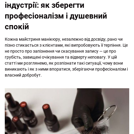
індустрії: як зберегти
професіоналізм і душевний
спокій
Кожна майстриня манікюру, незалежно від досвіду, рано чи
пізно стикається з клієнтами, які випробовують її терпіння. Це
не просто про запізнення чи скасування запису — це про
грубість, завищені очікування та відверту неповагу. У цій
статті ми розглянемо, як розпізнати такі ситуації, чому вони
виникають і як з ними впоратися, зберігаючи професіоналізм і
власний добробут.