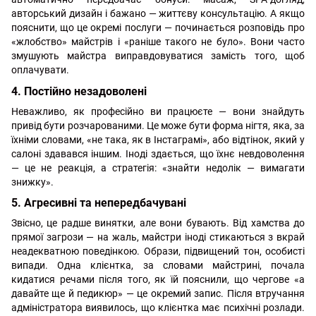
авторський дизайн і бажано — життєву консультацію. А якщо
пояснити, що це окремі послуги — починається розповідь про
«жлобство» майстрів і «раніше такого не було». Вони часто
змушують майстра виправдовуватися замість того, щоб
оплачувати.
4. Постійно незадоволені
Неважливо, як професійно ви працюєте — вони знайдуть
привід бути розчарованими. Це може бути форма нігтя, яка, за
їхніми словами, «не така, як в Інстаграмі», або відтінок, який у
салоні здавався іншим. Іноді здається, що їхнє невдоволення
— це не реакція, а стратегія: «знайти недолік — вимагати
знижку».
5. Агресивні та непередбачувані
Звісно, це радше винятки, але вони бувають. Від хамства до
прямої загрози — на жаль, майстри іноді стикаються з вкрай
неадекватною поведінкою. Образи, підвищений тон, особисті
випади. Одна клієнтка, за словами майстрині, почала
кидатися речами після того, як їй пояснили, що чергове «а
давайте ще й педикюр» — це окремий запис. Після втручання
адміністратора виявилось, що клієнтка має психічні розлади.