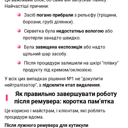
Найчастіші причини:
Засіб
погано прибрали
з рельєфу (тріщини,
борозни, грубі ділянки).
Серветка була
недостатньо вологою
або
протерли занадто швидко.
Була
завищена експозиція
або надто
щільний шар засобу.
Після процедури залишили на шкірі "плівку"
продукту під кремом/оклюзією.
У всіх цих випадках рішення №1 не "докупити
нейтралізатор", а
підсилити етап видалення
.
Як правильно завершувати роботу
після ремувера: коротка пам'ятка
Це корисно і майстрам, і клієнтам, які роблять
процедури вдома.
Після лужного ремувера для кутикули