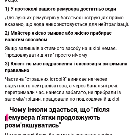
якщо:
1) У протоколі вашого ремувера достатньо води
Для лужних ремуверів у багатьох інструкціях прямо
вказано, що вода використовується для нейтралізації.
2) Майстер якісно змиває або якісно прибирає
вологим способом
Якщо залишків активного засобу на шкірі немає,
"продовжувати діяти" просто нічому.
3) Клієнт не має подразнення і експозиція витримана
правильно
Частина "страшних історій" виникає не через
відсутність нейтралізатора, а через банальні речі:
перетримали час, нанесли забагато, не прибрали із
заломів/тріщин, працювали по пошкодженій шкірі.
Чому інколи здається, що "після
ремувера п'ятки продовжують
розм'якшуватись"
Це важливий блок, бо саме він запускає паніку.