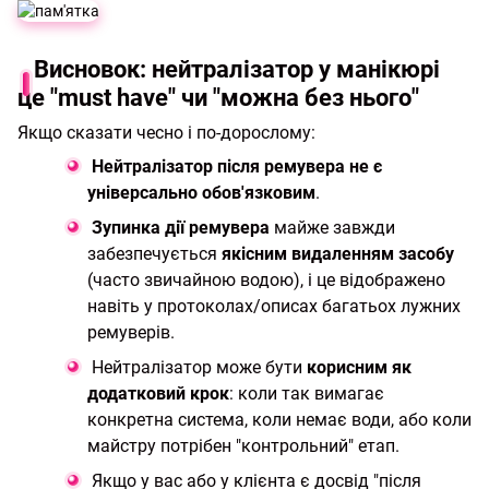
Висновок: нейтралізатор у манікюрі
це "must have" чи "можна без нього"
Якщо сказати чесно і по-дорослому:
Нейтралізатор після ремувера не є
універсально обов'язковим
.
Зупинка дії ремувера
майже завжди
забезпечується
якісним видаленням засобу
(часто звичайною водою), і це відображено
навіть у протоколах/описах багатьох лужних
ремуверів.
Нейтралізатор може бути
корисним як
додатковий крок
: коли так вимагає
конкретна система, коли немає води, або коли
майстру потрібен "контрольний" етап.
Якщо у вас або у клієнта є досвід "після