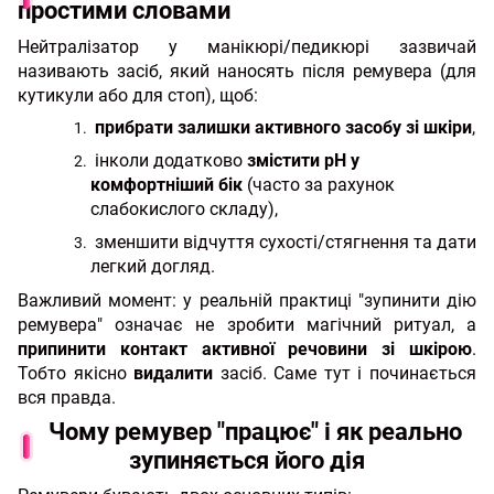
простими словами
Нейтралізатор у манікюрі/педикюрі зазвичай
називають засіб, який наносять після ремувера (для
кутикули або для стоп), щоб:
прибрати залишки активного засобу зі шкіри
,
інколи додатково
змістити pH у
комфортніший бік
(часто за рахунок
слабокислого складу),
зменшити відчуття сухості/стягнення та дати
легкий догляд.
Важливий момент: у реальній практиці "зупинити дію
ремувера" означає не зробити магічний ритуал, а
припинити контакт активної речовини зі шкірою
.
Тобто якісно
видалити
засіб. Саме тут і починається
вся правда.
Чому ремувер "працює" і як реально
зупиняється його дія