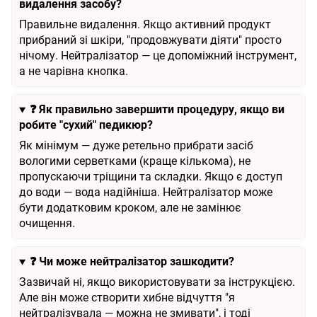
видалення засобу?
Правильне видалення. Якщо активний продукт
прибраний зі шкіри, "продовжувати діяти" просто
нічому. Нейтралізатор — це допоміжний інструмент,
а не чарівна кнопка.
❓
Як правильно завершити процедуру, якщо ви
робите "сухий" педикюр?
Як мінімум — дуже ретельно прибрати засіб
вологими серветками (краще кількома), не
пропускаючи тріщини та складки. Якщо є доступ
до води — вода надійніша. Нейтралізатор може
бути додатковим кроком, але не замінює
очищення.
❓
Чи може нейтралізатор зашкодити?
Зазвичай ні, якщо використовувати за інструкцією.
Але він може створити хибне відчуття "я
нейтралізувала — можна не змивати", і тоді