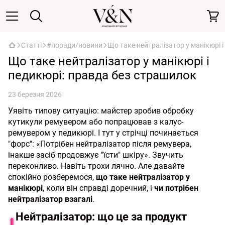
Статті
#поради/новини
Що таке нейтралізатор у манікюрі 
Що таке нейтралізатор у манікюрі і
педикюрі: правда без страшилок
23 березня 2026
Уявіть типову ситуацію: майстер зробив обробку
кутикули ремувером або попрацював з калус-
ремувером у педикюрі. І тут у стрічці починається
"форс": «Потрібен нейтралізатор після ремувера,
інакше засіб продовжує "їсти" шкіру». Звучить
переконливо. Навіть трохи лячно. Але давайте
спокійно розберемося,
що таке нейтралізатор у
манікюрі
, коли він справді доречний, і
чи потрібен
нейтралізатор взагалі
.
Нейтралізатор: що це за продукт