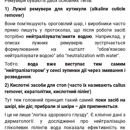
Ремувери бувають двох основних типів:
1) Лужні ремувери для кутикули (alkaline cuticle
remover)
Вони пом'якшують ороговілий шар, і виробники часто
прямо пишуть у протоколах, що після роботи засіб
потрібно
нейтралізувати/змити водою
. Наприклад, у
описах лужних ремуверів зустрічається
формулювання на кшталт "обов'язково
нейтралізувати водою" або "neutralization with water".
Тобто:
вода вже виступає тим самим
"нейтралізатором" у сенсі зупинки дії через змивання і
розведення
.
2) Кислотні засоби для стоп
(часто їх називають callus
remover, кератолітик, кислотний пілінг)
Тут теж головний принцип такий самий:
поки засіб на
шкірі, він діє; прибрали зі шкіри – дія припиняється
.
І це не лише "логіка здорового глузду". Є клінічні дані з
дерматології: у дослідженні про нейтралізацію
гліколевих пілінгів вода показала ефективність як