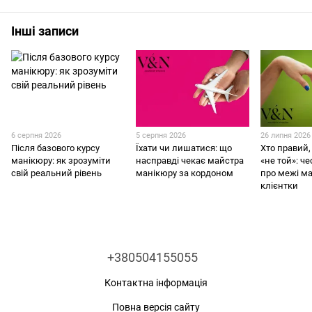
Інші записи
6 серпня 2026
5 серпня 2026
26 липня 2026
Після базового курсу
Їхати чи лишатися: що
Хто правий
манікюру: як зрозуміти
насправді чекає майстра
«не той»: ч
свій реальний рівень
манікюру за кордоном
про межі ма
клієнтки
+380504155055
Контактна інформація
Повна версія сайту