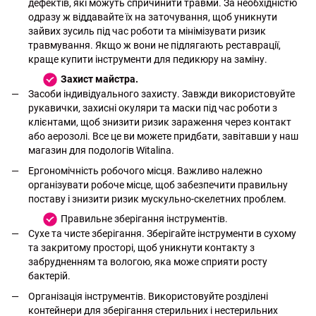
дефектів, які можуть спричинити травми. За необхідністю
одразу ж віддавайте їх на заточування, щоб уникнути
зайвих зусиль під час роботи та мінімізувати ризик
травмування. Якщо ж вони не підлягають реставрації,
краще купити інструменти для педикюру на заміну.
Захист майстра.
Засоби індивідуального захисту. Завжди використовуйте
рукавички, захисні окуляри та маски під час роботи з
клієнтами, щоб знизити ризик зараження через контакт
або аерозолі. Все це ви можете придбати, завітавши у наш
магазин для подологів Witalina.
Ергономічність робочого місця. Важливо належно
організувати робоче місце, щоб забезпечити правильну
поставу і знизити ризик мускульно-скелетних проблем.
Правильне зберігання інструментів.
Сухе та чисте зберігання. Зберігайте інструменти в сухому
та закритому просторі, щоб уникнути контакту з
забрудненням та вологою, яка може сприяти росту
бактерій.
Організація інструментів. Використовуйте розділені
контейнери для зберігання стерильних і нестерильних