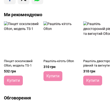
Ми рекомендуємо
Пінцет осколковий
Рашпіль-кіготь Olton
Рашпіль двостор
Olton, модель TS-1
рівний та вигнут
310 грн
Olton
532 грн
310 грн
Купити
Купити
Купити
Обговорення