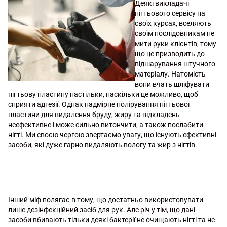
Деякі викладачі
нігтьового сервісу на
своїх курсах, вселяють
своїм послідовникам не
мити руки клієнтів, тому
що це призводить до
відшарування штучного
матеріалу. Натомість
вони вчать шліфувати
нігтьову пластину настільки, наскільки це можливо, щоб
сприяти адгезії. Однак надмірне полірування нігтьової
пластини для видалення бруду, жиру та відкладень
неефективне і може сильно витончити, а також послабити
нігті. Ми своєю чергою звертаємо увагу, що існують ефективні
засоби, які дуже гарно видаляють вологу та жир з нігтів.
Інший міф полягає в тому, що достатньо використовувати
лише дезінфекційний засіб для рук. Але річ у тім, що дані
засоби вбивають тільки деякі бактерії не очищають нігті та не