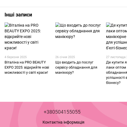
Інші записи
4 березня 2025
26 січня 2025
27 листопада 
Віталіна на PRO BEAUTY
Що входить до послуг
Де купити я
EXPO 2025: відкрийте нові
сервісу обладнання для
лаки оптом
можливості у світі краси!
манікюру?
обладнання
успішності 
бізнесу?
+380504155055
Контактна інформація