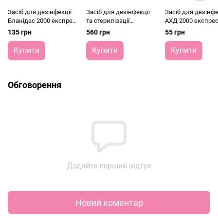
Засіб для дезінфекції
Засіб для дезінфекції
Засіб для дезінфе
Бланідас 2000 експрес
та стерилізації
АХД 2000 експрес
250 мл
Бланідас Актив 1000
мл
135 грн
560 грн
55 грн
мл
Купити
Купити
Купити
Обговорення
Додайте перший відгук
Новий коментар