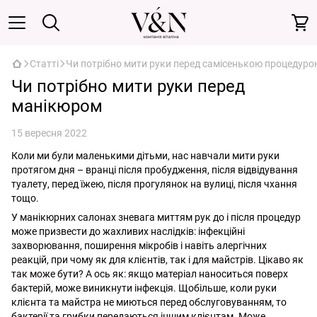
Статті
Чи потрібно мити руки перед самісенькою процедур
Чи потрібно мити руки перед
манікюром
15 вересня 2022
Коли ми були маленькими дітьми, нас навчали мити руки
протягом дня – вранці після пробудження, після відвідування
туалету, перед їжею, після прогулянок на вулиці, після чхання
тощо.
У манікюрних салонах зневага миттям рук до і після процедур
може призвести до жахливих наслідків: інфекційні
захворювання, поширення мікробів і навіть алергічних
реакцій, при чому як для клієнтів, так і для майстрів. Цікаво як
так може бути? А ось як: якщо матеріал наноситься поверх
бактерій, може виникнути інфекція. Щобільше, коли руки
клієнта та майстра не миються перед обслуговуванням, то
бактерії та грибки передаються іншим клієнтам. Може