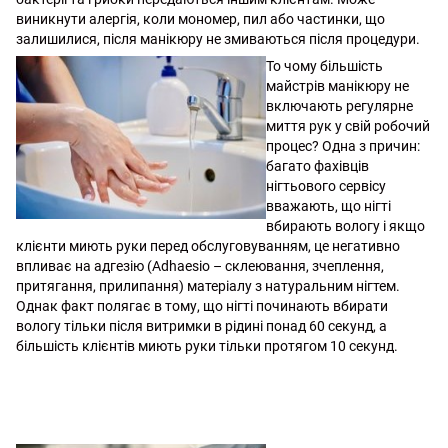
виникнути алергія, коли мономер, пил або частинки, що
залишилися, після манікюру не змиваються після процедури.
То чому більшість
майстрів манікюру не
включають регулярне
миття рук у свій робочий
процес? Одна з причин:
багато фахівців
нігтьового сервісу
вважають, що нігті
вбирають вологу і якщо
клієнти миють руки перед обслуговуванням, це негативно
впливає на адгезію (Adhaesio – склеювання, зчеплення,
притягання, прилипання) матеріалу з натуральним нігтем.
Однак факт полягає в тому, що нігті починають вбирати
вологу тільки після витримки в рідині понад 60 секунд, а
більшість клієнтів миють руки тільки протягом 10 секунд.