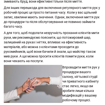
змивають бруд, вони ефективні тільки після миття.
Для інших перешкода для включення регулярного миття рук у
робочий процес це просто питання часу. Коли у вас щільний
запис, хвилини мають значення. Однак, включення миття рук
до процедури та після обслуговування не повинно займати
багато часу.
А для того, щоб подолати незручність прохання клієнтів мити
руки, ми рекомендуємо пояснити, що потожировий шар,
залишений на руках і нігтях, впливає на ефективність
матеріалів, або можна з клієнтами проходити до
рукомийників, щоб вони бачили й знали, що майстер також
мив руки. А ще можна просити клієнтів помити руки, коли
вони чекають на послуги.
Впровадити миття рук у
процедури вашого
салону, нігтьової студії
чи приватного кабінету
стає легко, якщо ви
зробите лише кілька
модифікацій у вашому
робочому процесі.