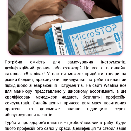
Потрібна ємність для замочування інструментів,
дезінфекційний розчин або сухожар? Це все є в онлайн-
каталозі «Віталіна»! У нас ви можете придбати товари на
різний бюджет, враховуючи індивідуальні потреби та власний
підхід щодо знезараження інструментів. На сайті Witalina все
для манікюру представлено у широкому асортименті, а ще
кваліфіковані менеджери надають безплатні професійні
консультації. Онлайн-шопінг принесе вам масу позитивних
вражень та допоможе значно підвищити сервіс
обслуговування клієнтів.
Турбота про здоров'я клієнтів – це обов'язковий атрибут будь-
якого професійного салону краси. Дезінфекція та стерилізація