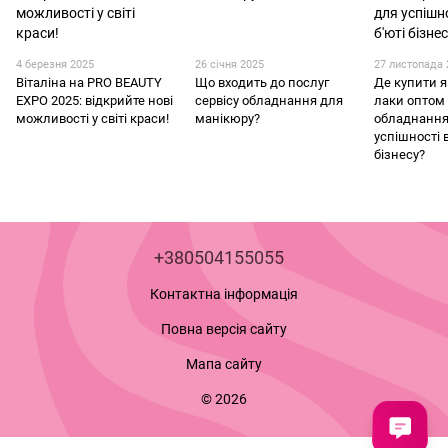
4 березня 2025
26 січня 2025
27 листопада 
Віталіна на PRO BEAUTY
Що входить до послуг
Де купити я
EXPO 2025: відкрийте нові
сервісу обладнання для
лаки оптом
можливості у світі краси!
манікюру?
обладнання
успішності 
бізнесу?
+380504155055
Контактна інформація
Повна версія сайту
Мапа сайту
© 2026