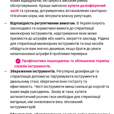
нових відвідувачів, які цінують високий рівень
обслуговування. Краще завчасно
купити дезінфікуючий
засіб
та сухожар, дотримуючись встановлених санітарно-
гігієнічних норм, ніж зіпсувати власну репутацію.
Відповідність регулятивним вимогам.
В Україні існують
законодавчі та нормативні вимоги до стерилізації
манікюрних інструментів, недотримання яких може
призвести до штрафів або навіть закриття закладу. Рідина
для стерилізації манікюрних інструментів та інші засоби
обійдуться вам значно дешевше, якщо брати до уваги
незаплановані штрафи й проблемні перевірки.
Профілактика пошкоджень та збільшення терміну
служби інструментів.
Збереження інструментів.
Регулярна дезінфекція та
стерилізація допомагає підтримувати інструменти в
ідеальному стані, зберігаючи їхню гостроту та
ефективність. Чисті інструменти менш схильні до корозії та
інших видів ушкоджень. Знову ж таки, купити
антисептичний розчин і все необхідне для стерилізації
вигідніше, ніж оновлювати весь зіпсований
інструментарій.