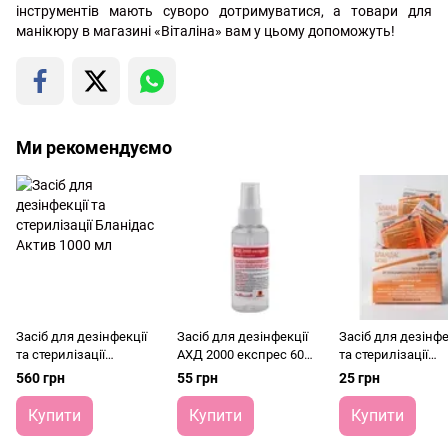
інструментів мають суворо дотримуватися, а товари для
манікюру в магазині «Віталіна» вам у цьому допоможуть!
Ми рекомендуємо
Засіб для дезінфекції
Засіб для дезінфекції
Засіб для дезінфе
та стерилізації
АХД 2000 експрес 60
та стерилізації
Бланідас Актив 1000
мл
Бланідас Актив 
560 грн
55 грн
25 грн
мл
10 мл
Купити
Купити
Купити