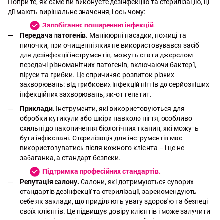
Попри те, як саме ви виконуєте дезінфекцію та стерилізацію, ці
дії мають вирішальне значення, і ось чому:
Запобігання поширенню інфекцій.
Передача патогенів.
Манікюрні насадки, ножиці та
пилочки, при очищенні яких не використовувався засіб
для дезінфекції інструментів, можуть стати джерелом
передачі різноманітних патогенів, включаючи бактерії,
віруси та грибки. Це спричиняє розвиток різних
захворювань: від грибкових інфекцій нігтів до серйозніших
інфекційних захворювань, як-от гепатит.
Приклади
. Інструменти, які використовуються для
обробки кутикули або шкіри навколо нігтя, особливо
схильні до накопичення біологічних тканин, які можуть
бути інфіковані. Стерилізація для інструментів має
використовуватись після кожного клієнта – і це не
забаганка, а стандарт безпеки.
Підтримка професійних стандартів.
Репутація салону.
Салони, які дотримуються суворих
стандартів дезінфекції та стерилізації, зарекомендують
себе як заклади, що приділяють увагу здоров'ю та безпеці
своїх клієнтів. Це підвищує довіру клієнтів і може залучити