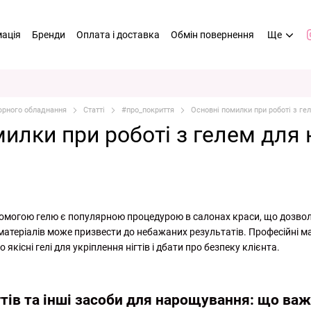
мація
Бренди
Оплата і доставка
Обмін повернення
Ще
кюрного обладнання
Статті
#про_покриття
Основні помилки при роботі з гел
илки при роботі з гелем для н
омогою гелю є популярною процедурою в салонах краси, що дозволяє
матеріалів може призвести до небажаних результатів. Професійні 
кісні гелі для укріплення нігтів і дбати про безпеку клієнта.
гтів та інші засоби для нарощування: що ва