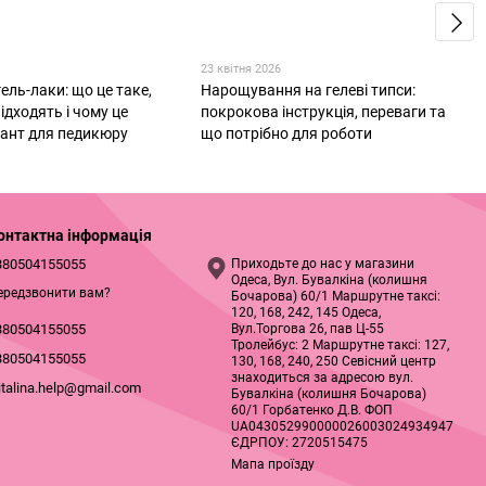
23 квітня 2026
ель-лаки: що це таке,
Нарощування на гелеві типси:
ідходять і чому це
покрокова інструкція, переваги та
іант для педикюру
що потрібно для роботи
онтактна інформація
380504155055
Приходьте до нас у магазини
Одеса, Вул. Бувалкіна (колишня
ередзвонити вам?
Бочарова) 60/1 Маршрутне таксі:
120, 168, 242, 145 Одеса,
Вул.Торгова 26, пав Ц-55
380504155055
Тролейбус: 2 Маршрутне таксі: 127,
380504155055
130, 168, 240, 250 Севісний центр
знаходиться за адресою вул.
italina.help@gmail.com
Бувалкіна (колишня Бочарова)
60/1 Горбатенко Д.В. ФОП
UA043052990000026003024934947
ЄДРПОУ: 2720515475
Мапа проїзду