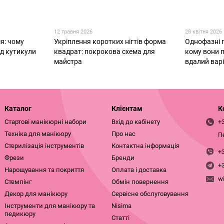
12 травня 2026
28 квітня 2026
я: чому
Укріплення коротких нігтів форма
Однофазні г
ід кутикули
квадрат: покрокова схема для
кому вони п
майстра
вдалий вар
Каталог
Клієнтам
К
Стартові манікюрні набори
Вхід до кабінету
+
Техніка для манікюру
Про нас
П
Стерилізація інструментів
Контактна інформація
+
Фрези
Бренди
+
Нарощування та покриття
Оплата і доставка
w
Стемпінг
Обмін повернення
Декор для манікюру
Сервісне обслуговування
Інструменти для манікюру та
Nisima
педикюру
Статті