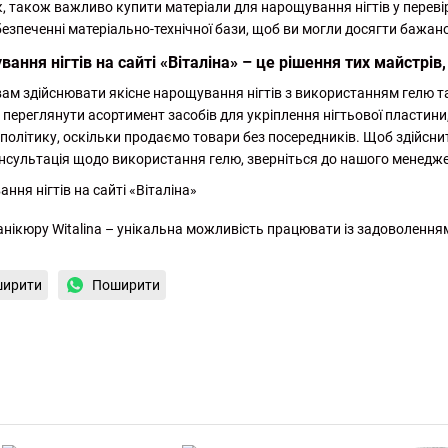
 також важливо купити матеріали для нарощування нігтів у переві
езпеченні матеріально-технічної бази, щоб ви могли досягти бажан
ання нігтів на сайті «Віталіна» – це рішення тих майстрів,
м здійснювати якісне нарощування нігтів з використанням гелю та
 переглянути асортимент засобів для укріплення нігтьової пластини
ву політику, оскільки продаємо товари без посередників. Щоб здійс
онсультація щодо використання гелю, зверніться до нашого менедж
нікюру Witalina – унікальна можливість працювати із задоволення
ирити
Поширити