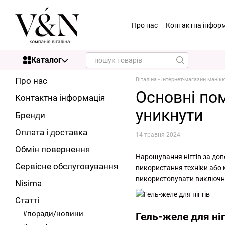
Перейти до основного контенту
Про нас
Контактна інфор
Каталог
Про нас
Віталіна - інтернет-магазин мані
Основні пом
Контактна інформація
уникнути
Бренди
Оплата і доставка
14 травня 2024
Обмін повернення
Нарощування нігтів за доп
Сервісне обслуговування
використання техніки або 
використовувати виключно я
Nisima
Статті
#поради/новини
Гель-желе для ні