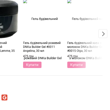
ючий
Гель будівельний рожевий
Гель будівельний кава з
ий
DNKa Builder Gel #0011
молоком DNKa Builder Gel
 Lemme, 35
Angelina, 30 мл
#0015 Olga, 30 мл
475 грн
475 грн
Купити
Купити