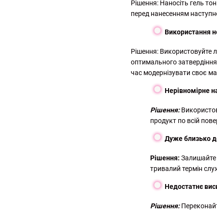
Рішення: Наносіть гель то
перед нанесенням наступн
Використання н
Рішення: Використовуйте 
оптимального затвердіння.
час модернізувати своє ма
Нерівномірне н
Рішення:
Використов
продукт по всій повер
Дуже близько д
Рішення:
Залишайте н
тривалий термін слу
Недостатнє вис
Рішення:
Переконайт