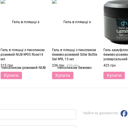
Гель в пляшці з пензликом
Гель в пляшці з пензликом
Гель камуфлю
рожевий NUB №05 Rose14
бежево-рожевий Siller Bottle
бежево-рожев
мл
Gel №8, 15 мл
універсальний
мл
315 грн
236 грн
295 грн
425 грн
Купити
Купити
Купити
Увійти за допомогою