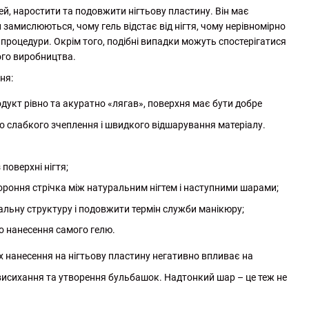
тей, наростити та подовжити нігтьову пластину. Він має
замислюються, чому гель відстає від нігтя, чому нерівномірно
процедури. Окрім того, подібні випадки можуть спостерігатися
го виробництва.
ня:
одукт рівно та акуратно «лягав», поверхня має бути добре
до слабкого зчеплення і швидкого відшарування матеріалу.
поверхні нігтя;
тороння стрічка між натуральним нігтем і наступними шарами;
альну структуру і подовжити термін служби манікюру;
до нанесення самого гелю.
х нанесення на нігтьову пластину негативно впливає на
висихання та утворення бульбашок. Надтонкий шар – це теж не