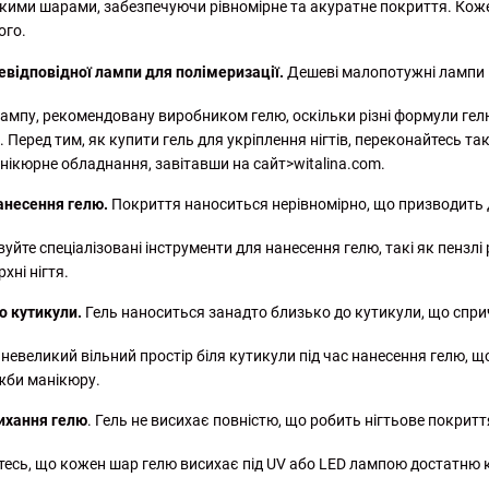
нкими шарами, забезпечуючи рівномірне та акуратне покриття. Кож
ого.
евідповідної лампи для полімеризації.
Дешеві малопотужні лампи 
лампу, рекомендовану виробником гелю, оскільки різні формули ге
 Перед тим, як купити гель для укріплення нігтів, переконайтесь 
нікюрне обладнання, завітавши на сайт>witalina.com.
анесення гелю.
Покриття наноситься нерівномірно, що призводить 
уйте спеціалізовані інструменти для нанесення гелю, такі як пензлі
хні нігтя.
о кутикули.
Гель наноситься занадто близько до кутикули, що спри
евеликий вільний простір біля кутикули під час нанесення гелю, що
жби манікюру.
ихання гелю
. Гель не висихає повністю, що робить нігтьове покритт
есь, що кожен шар гелю висихає під UV або LED лампою достатню к