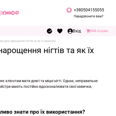
+380504155055
Передзвонити вам?
Вхід
Мій кошик
ем для нарощення нігтів та як їх уникнути
арощення нігтів та як їх
 клієнтам мати довгі та міцні нігті. Однак, неправильне
майстри мають постійно вдосконалювати свої навички,
жливо знати про їх використання?