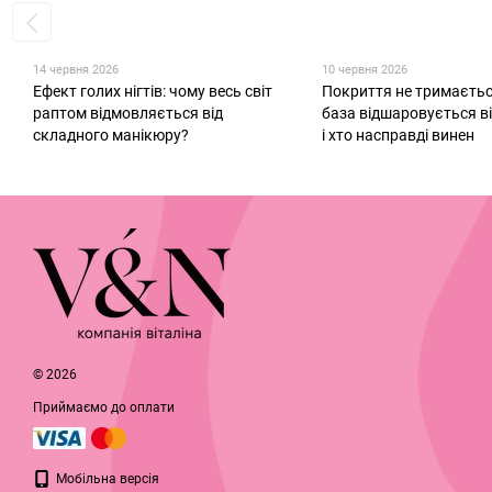
14 червня 2026
10 червня 2026
Ефект голих нігтів: чому весь світ
Покриття не тримаєтьс
раптом відмовляється від
база відшаровується в
складного манікюру?
і хто насправді винен
© 2026
Приймаємо до оплати
Мобільна версія