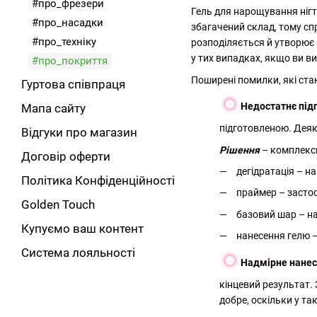
#про_фрезери
Гель для нарощування нігті
#про_насадки
збагачений склад, тому сп
#про_техніку
розподіляється й утворює 
у тих випадках, якщо ви в
#про_покриття
Поширені помилки, які стаю
Гуртова співпраця
Недостатнє підг
Мапа сайту
підготовленою. Деяк
Відгуки про магазин
Рішення
– комплексн
Договір оферти
дегідратація – на
Політика Конфіденційності
праймер – застос
Golden Touch
базовий шар – на
Купуємо ваш контент
нанесення гелю –
Система лояльності
Надмірне нанес
кінцевий результат.
добре, оскільки у т