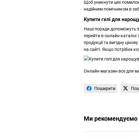
Щоб уникнути цих помилок,
надійним помічником в заб
Купити гелі для нарощув
Наші поради допоможуть ва
перейти в онлайн-каталог і
продукції та вигідну ціно
на сайті. Якщо потрібна к
Онлайн-магазин все для ма
Поширити
Пош
Ми рекомендуємо