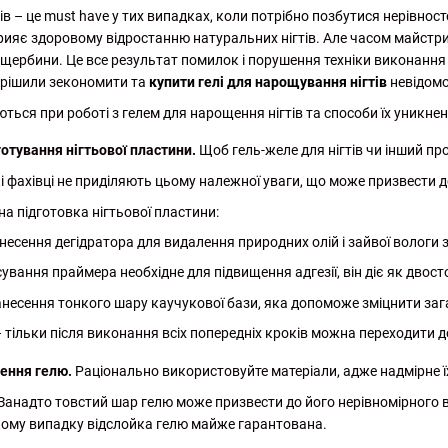
в – це must have у тих випадках, коли потрібно позбутися нерівнос
рияє здоровому відростанню натуральних нігтів. Але часом майстри 
щербини. Це все результат помилок і порушення техніки виконання 
ирішили зекономити та
купити гелі для нарощування нігтів
невідомо
ться при роботі з гелем для нарощення нігтів та способи їх уникнен
отування нігтьової пластини.
Щоб гель-желе для нігтів чи інший пр
і фахівці не приділяють цьому належної уваги, що може призвести 
а підготовка нігтьової пластини:
несення дегідратора для видалення природних олій і зайвої вологи з 
ування праймера необхідне для підвищення адгезії, він діє як двос
несення тонкого шару каучукової бази, яка допоможе зміцнити заг
 тільки після виконання всіх попередніх кроків можна переходити 
ення гелю.
Раціонально використовуйте матеріали, адже надмірне ї
 Занадто товстий шар гелю може призвести до його нерівномірного 
акому випадку відслойка гелю майже гарантована.