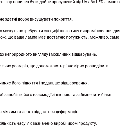
ен шар повинен бути добре просушений під UV або LED лампою
не здатні добре висушувати покриття.
лю можуть потребувати специфічного типу випромінювання для
також, що ваша лампа має достатню потужність. Можливо, саме
до неприродного вигляду і можливих відшарувань.
 різних розмірів, що допомагають рівномірно розподілити
чиняє його підняття і подальше відшарування.
б запобігти його взаємодії зі шкірою та забезпечити більш
я м'яким та легко піддається деформації.
ількість часу, як зазначено виробником продукту.