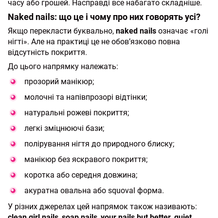
часу або грошей. Насправді все набагато складніше.
Naked nails: що це і чому про них говорять усі?
Якщо перекласти буквально,
naked nails
означає «голі
нігті». Але на практиці це не обов’язково повна
відсутність покриття.
До цього напрямку належать:
прозорий манікюр;
молочні та напівпрозорі відтінки;
натуральні рожеві покриття;
легкі зміцнюючі бази;
полірування нігтя до природного блиску;
манікюр без яскравого покриття;
коротка або середня довжина;
акуратна овальна або squoval форма.
У різних джерелах цей напрямок також називають:
clean girl nails
,
soap nails
,
your nails but better
,
quiet