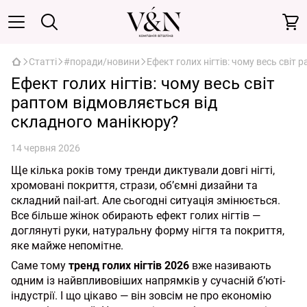
Статті
#поради/новини
Ефект голих нігтів: чому весь світ
Ефект голих нігтів: чому весь світ
раптом відмовляється від
складного манікюру?
14 червня 2026
Ще кілька років тому тренди диктували довгі нігті,
хромовані покриття, стрази, об’ємні дизайни та
складний nail-art. Але сьогодні ситуація змінюється.
Все більше жінок обирають ефект голих нігтів —
доглянуті руки, натуральну форму нігтя та покриття,
яке майже непомітне.
Саме тому
тренд голих нігтів 2026
вже називають
одним із найвпливовіших напрямків у сучасній б’юті-
індустрії. І що цікаво — він зовсім не про економію