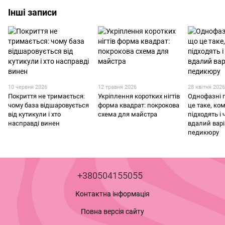
Інші записи
10 червня 2026
12 травня 2026
28 квітня 202
Покриття не тримається:
Укріплення коротких нігтів
Однофазні 
чому база відшаровується
форма квадрат: покрокова
це таке, ко
від кутикули і хто
схема для майстра
підходять і
насправді винен
вдалий варі
педикюру
+380504155055
Контактна інформація
Повна версія сайту