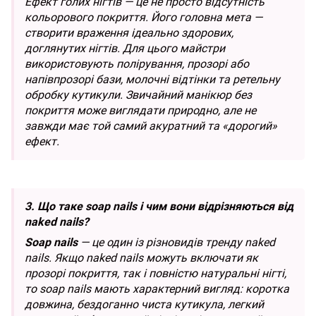
Ефект голих нігтів — це не просто відсутність
кольорового покриття. Його головна мета —
створити враження ідеально здорових,
доглянутих нігтів. Для цього майстри
використовують полірування, прозорі або
напівпрозорі бази, молочні відтінки та ретельну
обробку кутикули. Звичайний манікюр без
покриття може виглядати природно, але не
завжди має той самий акуратний та «дорогий»
ефект.
3. Що таке soap nails і чим вони відрізняються від
naked nails?
Soap nails
— це один із різновидів тренду naked
nails. Якщо naked nails можуть включати як
прозорі покриття, так і повністю натуральні нігті,
то soap nails мають характерний вигляд: коротка
довжина, бездоганно чиста кутикула, легкий