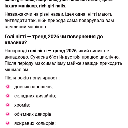
luxury манікюр
,
rich girl nails
.
Незважаючи на різні назви, ідея одна: нігті мають
виглядати так, ніби природа сама подарувала вам
ідеальний манікюр.
Голі нігті — тренд 2026 чи повернення до
класики?
Насправді
голі нігті — тренд 2026
, який виник не
випадково. Сучасна б’юті-індустрія працює циклічно.
Після періоду максималізму майже завжди приходить
мінімалізм.
Після років популярності:
довгих нарощень;
складних дизайнів;
хромів;
об’ємних декорів;
яскравих кольорів;