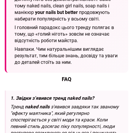
тому naked nails, clean girl nails, soap nails і
манікюр
your nails but better
продовжують
набирати популярність у всьому світі.
І головний парадокс цього тренду полягає в
тому, що «голий ніготь» зовсім не означає
відсутність роботи майстра.
Навпаки. Чим натуральнішим виглядає
результат, тим більше знань, досвіду та уваги
до деталей стоїть за ним.
FAQ
1. Звідки з’явився тренд naked nails?
Тренд
naked nails
з'явився завдяки так званому
"ефекту маятника", який регулярно
спостерігається у світі моди та краси. Коли
певний стиль досягає піку популярності, люди
поступово втомлюються від нього і починають