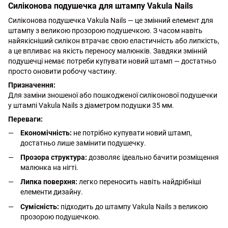
Силіконова подушечка для штампу Vakula Nails
Силіконова подушечка Vakula Nails — це змінний елемент для
штампу з великою прозорою подушечкою. З часом навіть
найякісніший силікон втрачає свою еластичність або липкість,
а це впливає на якість переносу малюнків. Завдяки змінній
подушечці немає потреби купувати новий штамп — достатньо
просто оновити робочу частину.
Призначення:
Для заміни зношеної або пошкодженої силіконової подушечки
у штампі Vakula Nails з діаметром подушки 35 мм.
Переваги:
Економічність:
не потрібно купувати новий штамп,
достатньо лише замінити подушечку.
Прозора структура:
дозволяє ідеально бачити розміщення
малюнка на нігті.
Липка поверхня:
легко переносить навіть найдрібніші
елементи дизайну.
Сумісність:
підходить до штампу Vakula Nails з великою
прозорою подушечкою.