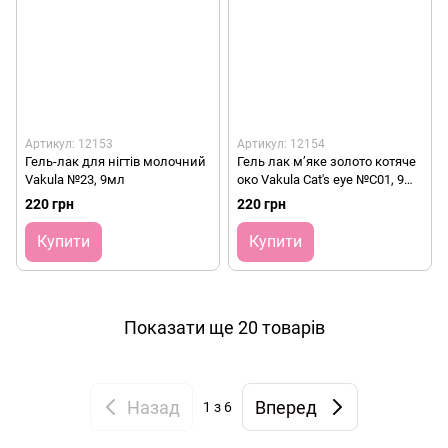
Артикул: 12153
Артикул: 12154
Гель-лак для нігтів молочний
Гель лак м’яке золото котяче
Vakula №23, 9мл
око Vakula Cat's eye №C01, 9
мл
220 грн
220 грн
Купити
Купити
Показати ще 20 товарів
Назад
Вперед
1
з 6