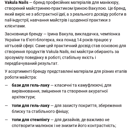
Vakula Nails
— бренд професійних матеріалів для манікюру,
створений майстринею-практиком Іриною Вакулою. Це бренд,
який виріс не з абстрактної ідеї, а з реального досвіду роботи в
nail-індустрії, навчання майстрів і щоденної практики з
клієнтами.
Засновниця бренду — Ірина Вакула, викладачка, чемпіонка
України та б’юті-блогерка, яка понад 14 років працює у
нігтьовій сфері. Саме цей практичний досвід став основою для
створення продуктів Vakula Nails, які майстри обирають за
зрозумілу поведінку в роботі, стабільну якість і
передбачуваний результат.
У асортименті бренду представлені матеріали для різних етапів
роботи майстра:
бази для гель-лаку
— класичні та камуфлюючі, для
вирівнювання, зміцнення та створення акуратної
архітектури;
топи для гель-лаку
— для захисту покриття, збереження
блиску та стабільного фінішу;
топи для стемпінгу
— для дизайнів, де важливо не
спотворити малюнок і не знизити його контрастність;