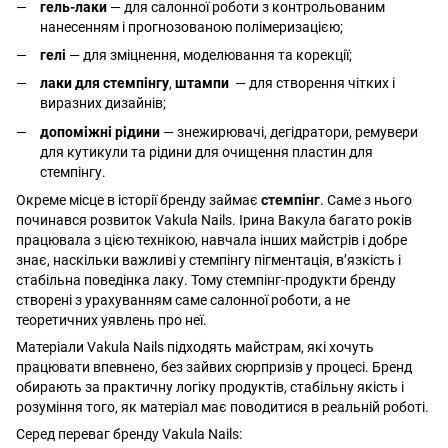
гель-лаки
— для салонної роботи з контрольованим
нанесенням і прогнозованою полімеризацією;
гелі
— для зміцнення, моделювання та корекції;
лаки для стемпінгу
,
штампи
— для створення чітких і
виразних дизайнів;
допоміжні рідини
— знежирювачі, дегідратори, ремувери
для кутикули та рідини для очищення пластин для
стемпінгу.
Окреме місце в історії бренду займає
стемпінг
. Саме з нього
починався розвиток Vakula Nails. Ірина Вакула багато років
працювала з цією технікою, навчала інших майстрів і добре
знає, наскільки важливі у стемпінгу пігментація, в’язкість і
стабільна поведінка лаку. Тому стемпінг-продукти бренду
створені з урахуванням саме салонної роботи, а не
теоретичних уявлень про неї.
Матеріали Vakula Nails підходять майстрам, які хочуть
працювати впевнено, без зайвих сюрпризів у процесі. Бренд
обирають за практичну логіку продуктів, стабільну якість і
розуміння того, як матеріал має поводитися в реальній роботі.
Серед переваг бренду Vakula Nails: