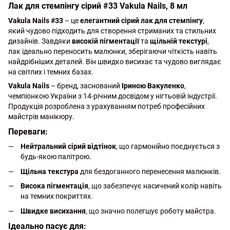
Лак для стемпінгу сірий #33 Vakula Nails, 8 мл
Vakula Nails #33
– це
елегантний сірий лак для стемпінгу
,
який чудово підходить для створення стриманих та стильних
дизайнів. Завдяки
високій пігментації
та
щільній текстурі
,
лак ідеально переносить малюнки, зберігаючи чіткість навіть
найдрібніших деталей. Він швидко висихає та чудово виглядає
на світлих і темних базах.
Vakula Nails
– бренд, заснований
Іриною Вакуленко
,
чемпіонкою України з 14-річним досвідом у нігтьовій індустрії.
Продукція розроблена з урахуванням потреб професійних
майстрів манікюру.
Переваги:
Нейтральний сірий відтінок
, що гармонійно поєднується з
будь-якою палітрою.
Щільна текстура
для бездоганного перенесення малюнків.
Висока пігментація
, що забезпечує насичений колір навіть
на темних покриттях.
Швидке висихання
, що значно полегшує роботу майстра.
Ідеально пасує для: