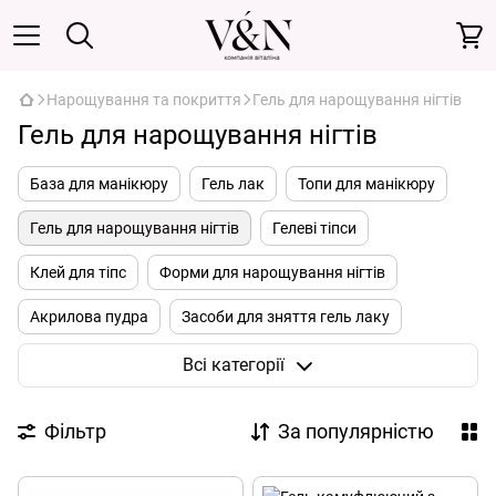
Нарощування та покриття
Гель для нарощування нігтів
Гель для нарощування нігтів
База для манікюру
Гель лак
Топи для манікюру
Гель для нарощування нігтів
Гелеві тіпси
Клей для тіпс
Форми для нарощування нігтів
Акрилова пудра
Засоби для зняття гель лаку
Засоби для підготовки нігтів
Лаки для нігтів
Всі категорії
Полігель
Акрил гель
Фільтр
За популярністю