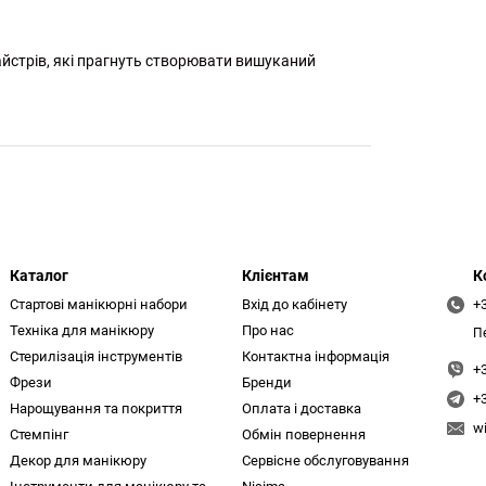
 майстрів, які прагнуть створювати вишуканий
Каталог
Клієнтам
К
Стартові манікюрні набори
Вхід до кабінету
+
Техніка для манікюру
Про нас
П
Стерилізація інструментів
Контактна інформація
+
Фрези
Бренди
+
Нарощування та покриття
Оплата і доставка
w
Стемпінг
Обмін повернення
Декор для манікюру
Сервісне обслуговування