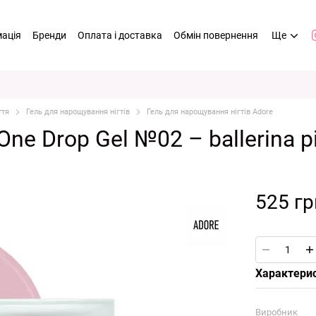
мація
Бренди
Оплата і доставка
Обмін повернення
Ще
ття
Гель для нарощування нігтів
Гель для нарощування нігтів Adore
ne Drop Gel №02 – ballerina pi
525 гр
Характери
Виробник