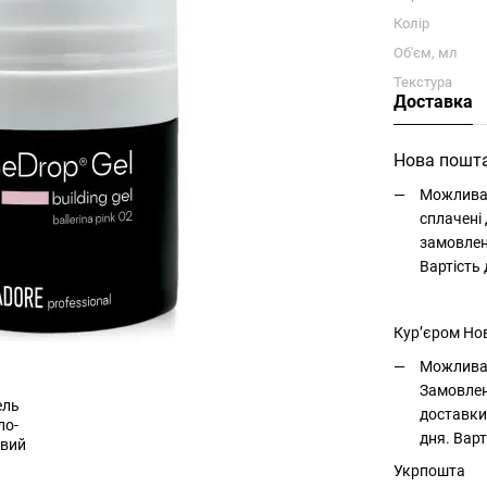
Колір
Об'єм, мл
Текстура
Доставка
Нова пошт
Можлива 
сплачені 
замовлен
Вартість
Кур’єром Но
Можлива 
Замовлен
доставки
дня. Варт
Укрпошта