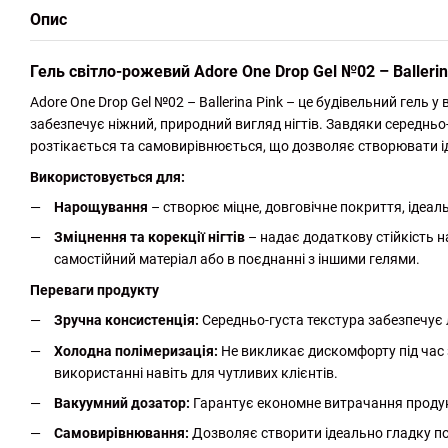
Опис
Гель світло-рожевий Adore One Drop Gel №02 – Ballerina
Adore One Drop Gel №02 – Ballerina Pink – це будівельний гель 
забезпечує ніжний, природний вигляд нігтів. Завдяки середньо-
розтікається та самовирівнюється, що дозволяє створювати ід
Використовується для:
Нарощування
– створює міцне, довговічне покриття, ідеал
Зміцнення та корекції нігтів
– надає додаткову стійкість 
самостійний матеріал або в поєднанні з іншими гелями.
Переваги продукту
Зручна консистенція:
Середньо-густа текстура забезпечує 
Холодна полімеризація:
Не викликає дискомфорту під час 
використанні навіть для чутливих клієнтів.
Вакуумний дозатор:
Гарантує економне витрачання продук
Самовирівнювання:
Дозволяє створити ідеально гладку по