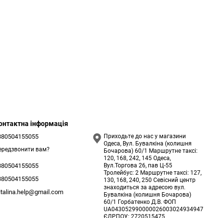
онтактна інформація
380504155055
Приходьте до нас у магазини
Одеса, Вул. Бувалкіна (колишня
ередзвонити вам?
Бочарова) 60/1 Маршрутне таксі:
120, 168, 242, 145 Одеса,
Вул.Торгова 26, пав Ц-55
380504155055
Тролейбус: 2 Маршрутне таксі: 127,
380504155055
130, 168, 240, 250 Севісний центр
знаходиться за адресою вул.
italina.help@gmail.com
Бувалкіна (колишня Бочарова)
60/1 Горбатенко Д.В. ФОП
UA043052990000026003024934947
ЄДРПОУ: 2720515475