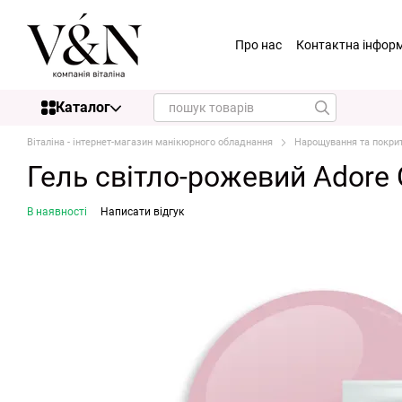
Перейти до основного контенту
Про нас
Контактна інфор
Каталог
Віталіна - інтернет-магазин манікюрного обладнання
Нарощування та покри
Гель світло-рожевий Adore O
В наявності
Написати відгук