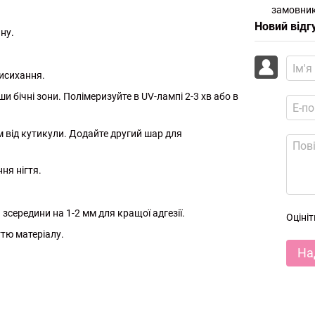
замовник
Новий відг
ну.
висихання.
 бічні зони. Полімеризуйте в UV-лампі 2-3 хв або в
 від кутикули. Додайте другий шар для
ня нігтя.
зсередини на 1-2 мм для кращої адгезії.
Оціні
ттю матеріалу.
На