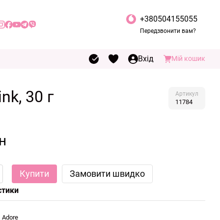
+380504155055
Передзвонити вам?
Вхід
Мій кошик
nk, 30 г
Артикул
11784
н
Купити
Замовити швидко
стики
Adore