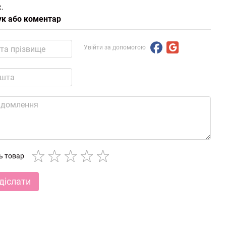
.
ук або коментар
Увійти за допомогою
ть товар
діслати