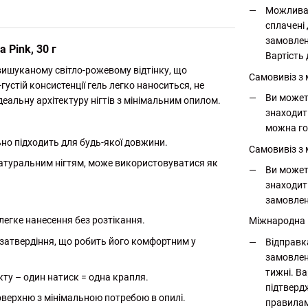
Можлива 
сплачені 
замовлен
 Pink, 30 г
Вартість 
у вишуканому світло-рожевому відтінку, що
Самовивіз з
густій консистенції гель легко наноситься, не
Ви может
еальну архітектуру нігтів з мінімальним опилом.
знаходит
можна го
ьно підходить для будь-якої довжини.
Самовивіз з 
натуральним нігтям, може використовуватися як
Ви может
знаходит
замовлен
легке нанесення без розтікання.
Міжнародна
затвердіння, що робить його комфортним у
Відправк
замовлен
тижні. Ва
ту – один натиск = одна крапля.
підтверд
верхню з мінімальною потребою в опилі.
правилам