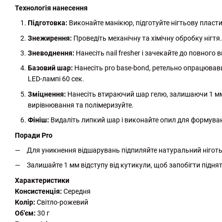
Технологія нанесення
Підготовка:
Виконайте манікюр, підготуйте нігтьову пласти
Знежирення:
Проведіть механічну та хімічну обробку нігтя.
Зневоднення:
Нанесіть nail fresher і зачекайте до повного 
Базовий шар:
Нанесіть pro base-bond, ретельно опрацювавши
LED-лампі 60 сек.
Зміцнення:
Нанесіть втираючий шар гелю, залишаючи 1 мм
вирівнювання та полімеризуйте.
Фініш:
Видаліть липкий шар і виконайте опил для формуван
Поради Pro
Для уникнення відшарувань підпиляйте натуральний ніготь 
Залишайте 1 мм відступу від кутикули, щоб запобігти підня
Характеристики
Консистенція:
Середня
Колір:
Світло-рожевий
Об'єм:
30 г