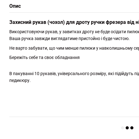
Опис
Захисний рукав (чохол) для дроту ручки фрезера від н
Використовуючи рукав, у завитках дроту не буде осідати пилюк
Ваша ручка завжди виглядатиме пристойно і буде чистою.
Не варто забувати, що чим менше пилюки у навколишньому се
Бережіть себе та своє обладнання
В пакуванні 10 рукавів, універсального розміру, які підійдуть 
педикюру.
http://witalina.com/