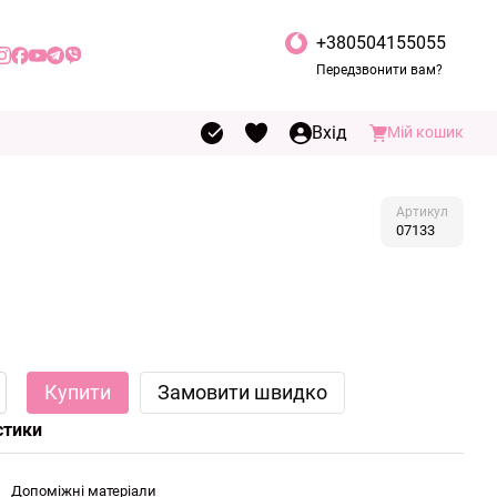
+380504155055
Передзвонити вам?
Вхід
Мій кошик
Артикул
07133
Купити
Замовити швидко
стики
Допоміжні матеріали