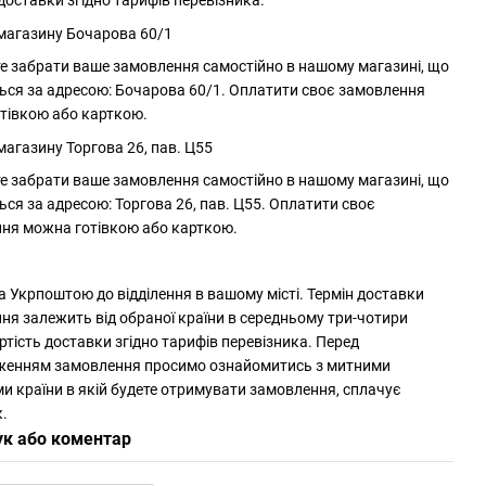
доставки згідно тарифів перевізника.
 магазину Бочарова 60/1
е забрати ваше замовлення самостійно в нашому магазині, що
ься за адресою: Бочарова 60/1. Оплатити своє замовлення
тівкою або карткою.
магазину Торгова 26, пав. Ц55
е забрати ваше замовлення самостійно в нашому магазині, що
ься за адресою: Торгова 26, пав. Ц55. Оплатити своє
ня можна готівкою або карткою.
а Укрпоштою до відділення в вашому місті. Термін доставки
ня залежить від обраної країни в середньому три-чотири
ртість доставки згідно тарифів перевізника. Перед
женням замовлення просимо ознайомитись з митними
и країни в якій будете отримувати замовлення, сплачує
.
ук або коментар