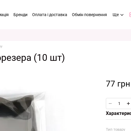
мація
Бренди
Оплата і доставка
Обмін повернення
Ще
ру
резера (10 шт)
77 грн
Характери
Тип товару