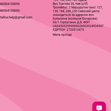
120, 168, 242, 145 Одеса,
Вул.Торгова 26, пав Ц-55
380504155055
Тролейбус: 2 Маршрутне таксі: 127,
380504155055
130, 168, 240, 250 Севісний центр
знаходиться за адресою вул.
italina.help@gmail.com
Бувалкіна (колишня Бочарова)
60/1 Горбатенко Д.В. ФОП
UA043052990000026003024934947
ЄДРПОУ: 2720515475
Мапа проїзду