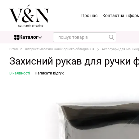
Перейти до основного контенту
Про нас
Контактна інфор
Каталог
Віталіна - інтернет-магазин манікюрного обладнання
Аксесуари для манікю
Захисний рукав для ручки ф
В наявності
Написати відгук