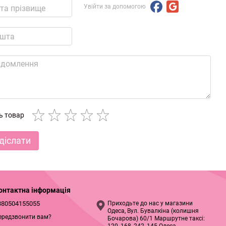
Увійти за допомогою
ть товар
діслати
онтактна інформація
380504155055
Приходьте до нас у магазини
Одеса, Вул. Бувалкіна (колишня
ередзвонити вам?
Бочарова) 60/1 Маршрутне таксі: