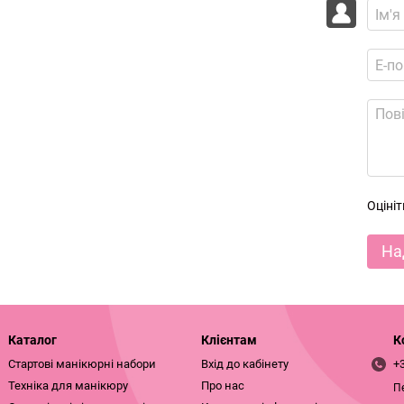
Оціні
На
Каталог
Клієнтам
К
Стартові манікюрні набори
Вхід до кабінету
+
Техніка для манікюру
Про нас
П