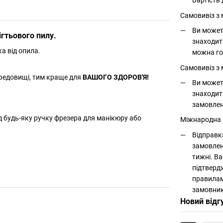
Вартість 
Самовивіз з
Ви может
ігтьового пилу.
знаходит
а від опила.
можна го
Самовивіз з 
редовищі, тим краще для
ВАШОГО ЗДОРОВ'Я!
Ви может
знаходит
замовлен
під будь-яку ручку фрезера для манікюру або
Міжнародна
Відправк
замовлен
тижні. Ва
підтверд
правилам
замовник
Новий відг