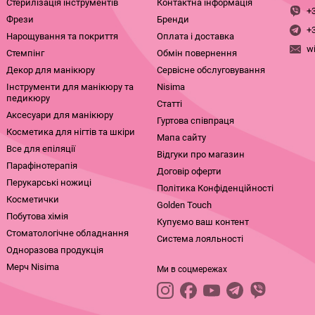
Стерилізація інструментів
Контактна інформація
+
Фрези
Бренди
+
Нарощування та покриття
Оплата і доставка
w
Стемпінг
Обмін повернення
Декор для манікюру
Сервісне обслуговування
Інструменти для манікюру та
Nisima
педикюру
Статті
Аксесуари для манікюру
Гуртова співпраця
Косметика для нігтів та шкіри
Мапа сайту
Все для епіляції
Відгуки про магазин
Парафінотерапія
Договір оферти
Перукарські ножиці
Політика Конфіденційності
Косметички
Golden Touch
Побутова хімія
Купуємо ваш контент
Стоматологічне обладнання
Система лояльності
Одноразова продукція
Мерч Nisima
Ми в соцмережах