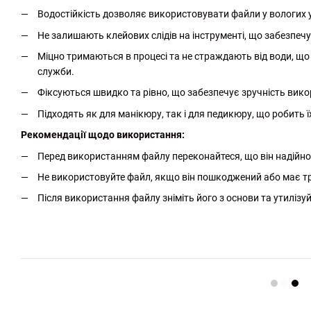
Водостійкість дозволяє використовувати файли у вологих ум
Не залишають клейових слідів на інструменті, що забезпечує 
Міцно тримаються в процесі та не страждають від води, що 
служби.
Фіксуються швидко та рівно, що забезпечує зручність вик
Підходять як для манікюру, так і для педикюру, що робить 
Рекомендації щодо використання:
Перед використанням файлу переконайтеся, що він надійно
Не використовуйте файл, якщо він пошкоджений або має т
Після використання файлу зніміть його з основи та утилізуй
http://witalina.com/