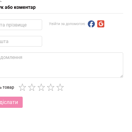
.
ук або коментар
Увійти за допомогою
ть товар
діслати