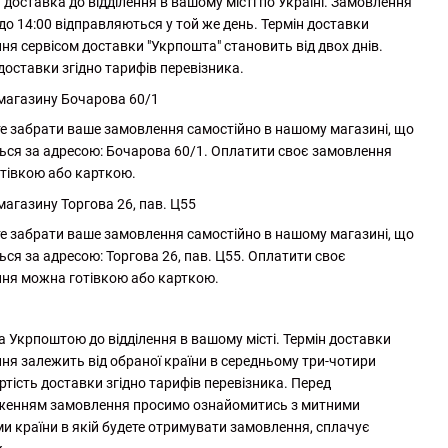
доставка до відділення в вашому місті по Україні. Замовлення
до 14:00 відправляються у той же день. Термін доставки
ня сервісом доставки "Укрпошта" становить від двох днів.
доставки згідно тарифів перевізника.
 магазину Бочарова 60/1
е забрати ваше замовлення самостійно в нашому магазині, що
ься за адресою: Бочарова 60/1. Оплатити своє замовлення
тівкою або карткою.
магазину Торгова 26, пав. Ц55
е забрати ваше замовлення самостійно в нашому магазині, що
ься за адресою: Торгова 26, пав. Ц55. Оплатити своє
ня можна готівкою або карткою.
а Укрпоштою до відділення в вашому місті. Термін доставки
ня залежить від обраної країни в середньому три-чотири
ртість доставки згідно тарифів перевізника. Перед
женням замовлення просимо ознайомитись з митними
и країни в якій будете отримувати замовлення, сплачує