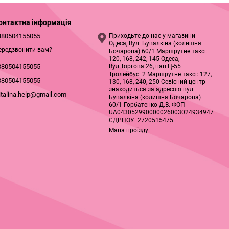
онтактна інформація
380504155055
Приходьте до нас у магазини
Одеса, Вул. Бувалкіна (колишня
ередзвонити вам?
Бочарова) 60/1 Маршрутне таксі:
120, 168, 242, 145 Одеса,
Вул.Торгова 26, пав Ц-55
380504155055
Тролейбус: 2 Маршрутне таксі: 127,
380504155055
130, 168, 240, 250 Севісний центр
знаходиться за адресою вул.
italina.help@gmail.com
Бувалкіна (колишня Бочарова)
60/1 Горбатенко Д.В. ФОП
UA043052990000026003024934947
ЄДРПОУ: 2720515475
Мапа проїзду