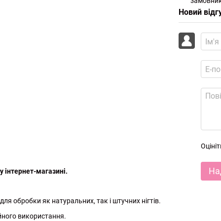
замовник
Новий відг
Оціні
На
 інтернет-магазині.
для обробки як натуральних, так і штучних нігтів.
ійного використання.