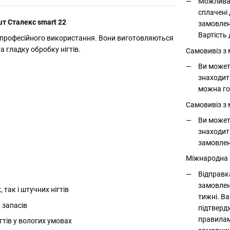
Можлива 
сплачені 
т Сталекс smart 22
замовлен
Вартість 
ля професійного використання. Вони виготовляються
а гладку обробку нігтів.
Самовивіз з
Ви может
знаходит
можна го
Самовивіз з 
Ви может
знаходит
замовлен
Міжнародна
Відправк
замовлен
так і штучних нігтів
тижні. Ва
 запасів
підтверд
правилам
гтів у вологих умовах