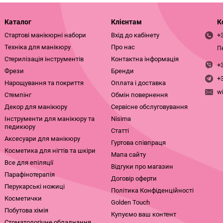
Каталог
Клієнтам
К
Стартові манікюрні набори
Вхід до кабінету
+
Техніка для манікюру
Про нас
П
Стерилізація інструментів
Контактна інформація
+
Фрези
Бренди
+
Нарощування та покриття
Оплата і доставка
w
Стемпінг
Обмін повернення
Декор для манікюру
Сервісне обслуговування
Інструменти для манікюру та
Nisima
педикюру
Статті
Аксесуари для манікюру
Гуртова співпраця
Косметика для нігтів та шкіри
Мапа сайту
Все для епіляції
Відгуки про магазин
Парафінотерапія
Договір оферти
Перукарські ножиці
Політика Конфіденційності
Косметички
Golden Touch
Побутова хімія
Купуємо ваш контент
Стоматологічне обладнання