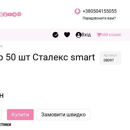
+380504155055
Передзвонити вам?
Вхід
Мій кошик
на
р 50 шт Сталекс smart
Артикул
08097
н
Купити
Замовити швидко
стики