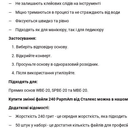
Не залишають клейових слідів на інструменті
Міцно тримаються в процесі та не страждають від води
Фіксуються швидко та рівно
Підходять як для манікюру, так і для педикюру
Застосування:
Виберіть відповідну основу.
Відкрийте конверт.
Просуньте основу в одноразовий розхідник.
Після використання утилізуйте.
Підходять для:
Прямих основ WBE-20, SPBE-20 та MBE-20.
Купити змінні файли 240 PapmAm від Сталекс можна в нашому
Додаткові відомості:
Жорсткість 240 грит - це середня жорсткість, яка підходить 
50 штук у наборі - це достатня кількість файлів для профес