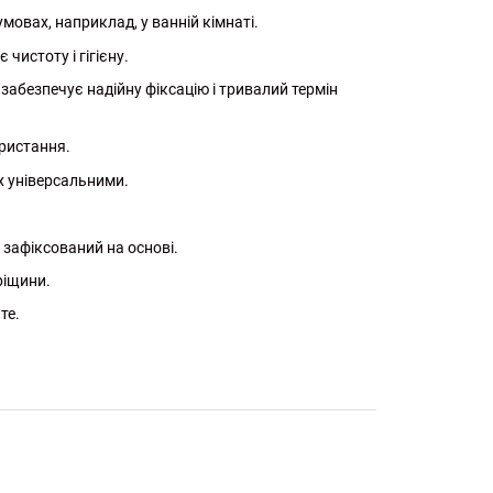
овах, наприклад, у ванній кімнаті.
чистоту і гігієну.
забезпечує надійну фіксацію і тривалий термін
ористання.
їх універсальними.
 зафіксований на основі.
ріщини.
те.