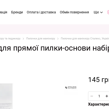
мація
Бренди
Оплата і доставка
Обмін повернення
Ще
юру та педикюру
Пилочки для манікюру
Пилочки для манікюру Сталекс, Украї
ля прямої пилки-основи набі
145 гр
Характери