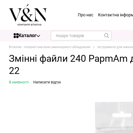
Перейти до основного контенту
Про нас
Контактна інфор
Каталог
Віталіна - інтернет-магазин манікюрного обладнання
Інструменти для манік
Змінні файли 240 PapmAm д
22
В наявності
Написати відгук