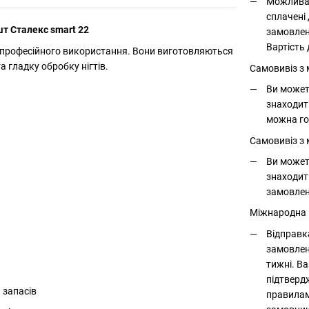
Можлива 
сплачені 
т Сталекс smart 22
замовлен
Вартість 
ля професійного використання. Вони виготовляються
а гладку обробку нігтів.
Самовивіз з
Ви может
знаходит
можна го
Самовивіз з 
Ви может
знаходит
замовлен
Міжнародна
Відправк
замовлен
тижні. Ва
підтверд
 запасів
правилам