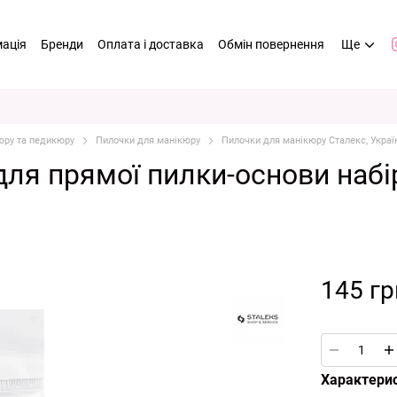
мація
Бренди
Оплата і доставка
Обмін повернення
Ще
юру та педикюру
Пилочки для манікюру
Пилочки для манікюру Сталекс, Украї
ля прямої пилки-основи набі
145 гр
Характери