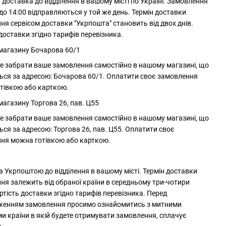
доставка до відділення в вашому місті по Україні. Замовлення
до 14:00 відправляються у той же день. Термін доставки
ня сервісом доставки "Укрпошта" становить від двох днів.
доставки згідно тарифів перевізника.
 магазину Бочарова 60/1
е забрати ваше замовлення самостійно в нашому магазині, що
ься за адресою: Бочарова 60/1. Оплатити своє замовлення
тівкою або карткою.
магазину Торгова 26, пав. Ц55
е забрати ваше замовлення самостійно в нашому магазині, що
ься за адресою: Торгова 26, пав. Ц55. Оплатити своє
ня можна готівкою або карткою.
а Укрпоштою до відділення в вашому місті. Термін доставки
ня залежить від обраної країни в середньому три-чотири
ртість доставки згідно тарифів перевізника. Перед
женням замовлення просимо ознайомитись з митними
и країни в якій будете отримувати замовлення, сплачує