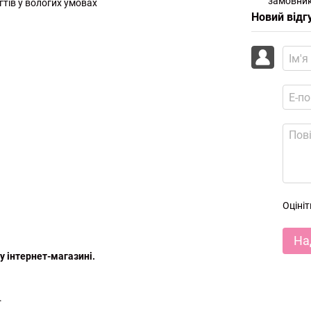
замовник
гтів у вологих умовах
Новий відг
Оціні
На
 інтернет-магазині.
.