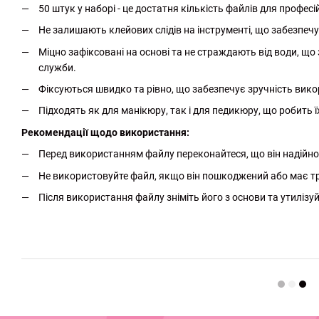
50 штук у наборі - це достатня кількість файлів для профес
Не залишають клейових слідів на інструменті, що забезпечує 
Міцно зафіксовані на основі та не страждають від води, що 
служби.
Фіксуються швидко та рівно, що забезпечує зручність вик
Підходять як для манікюру, так і для педикюру, що робить 
Рекомендації щодо використання:
Перед використанням файлу переконайтеся, що він надійно
Не використовуйте файл, якщо він пошкоджений або має т
Після використання файлу зніміть його з основи та утилізуй
http://witalina.com/