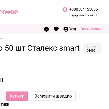
+380504155055
Передзвонити вам?
Вхід
Мій кошик
на
р 50 шт Сталекс smart
Артикул
08095
н
Купити
Замовити швидко
стики