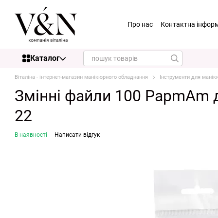
Перейти до основного контенту
Про нас
Контактна інфор
Каталог
Віталіна - інтернет-магазин манікюрного обладнання
Інструменти для манік
Змінні файли 100 PapmAm д
22
В наявності
Написати відгук