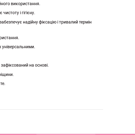
ійного використання.
чистоту і гігієну.
забезпечує надійну фіксацію і тривалий термін
ористання.
їх універсальними.
 зафіксований на основі.
ріщини.
те.