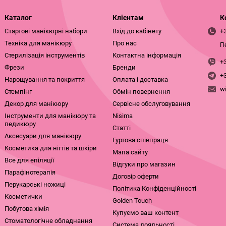
Каталог
Клієнтам
К
Стартові манікюрні набори
Вхід до кабінету
+
Техніка для манікюру
Про нас
П
Стерилізація інструментів
Контактна інформація
+
Фрези
Бренди
+
Нарощування та покриття
Оплата і доставка
w
Стемпінг
Обмін повернення
Декор для манікюру
Сервісне обслуговування
Інструменти для манікюру та
Nisima
педикюру
Статті
Аксесуари для манікюру
Гуртова співпраця
Косметика для нігтів та шкіри
Мапа сайту
Все для епіляції
Відгуки про магазин
Парафінотерапія
Договір оферти
Перукарські ножиці
Політика Конфіденційності
Косметички
Golden Touch
Побутова хімія
Купуємо ваш контент
Стоматологічне обладнання
Система лояльності