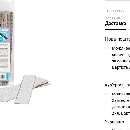
Тип товару
Абразив
Доставка
Нова пошт
Можлива 
сплачені 
замовлен
Вартість
Кур’єром Но
Можлива 
Замовлен
доставки
дня. Варт
Укрпошта