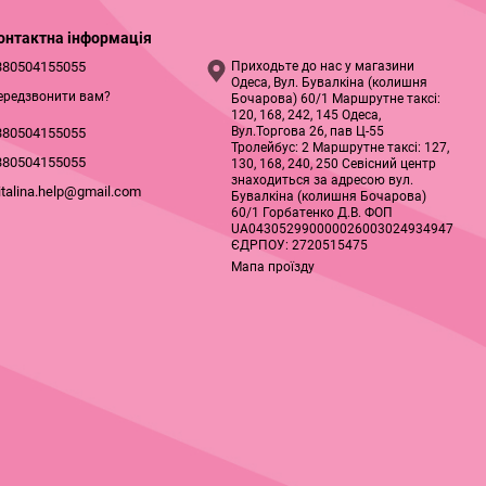
онтактна інформація
380504155055
Приходьте до нас у магазини
Одеса, Вул. Бувалкіна (колишня
ередзвонити вам?
Бочарова) 60/1 Маршрутне таксі:
120, 168, 242, 145 Одеса,
Вул.Торгова 26, пав Ц-55
380504155055
Тролейбус: 2 Маршрутне таксі: 127,
380504155055
130, 168, 240, 250 Севісний центр
знаходиться за адресою вул.
italina.help@gmail.com
Бувалкіна (колишня Бочарова)
60/1 Горбатенко Д.В. ФОП
UA043052990000026003024934947
ЄДРПОУ: 2720515475
Мапа проїзду