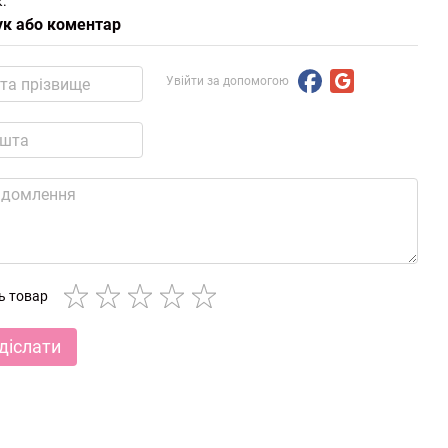
.
ук або коментар
Увійти за допомогою
ть товар
діслати