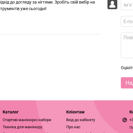
дхід до догляду за нігтями. Зробіть свій вибір на
струментів уже сьогодні!
Оціні
На
Каталог
Клієнтам
К
Стартові манікюрні набори
Вхід до кабінету
+
Техніка для манікюру
Про нас
П