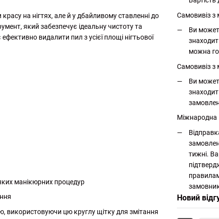
Вартість 
Самовивіз з
красу на нігтях, але й у дбайливому ставленні до
румент, який забезпечує ідеальну чистоту та
Ви может
ефективно видалити пил з усієї площі нігтьової
знаходит
можна го
Самовивіз з 
Ви может
знаходит
замовлен
Міжнародна
Відправк
замовлен
тижні. Ва
підтверд
правилам
-яких манікюрних процедур
замовник
ання
Новий відг
, використовуючи цю круглу щітку для змітання