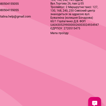
120, 168, 242, 145 Одеса,
Вул.Торгова 26, пав Ц-55
380504155055
Тролейбус: 2 Маршрутне таксі: 127,
380504155055
130, 168, 240, 250 Севісний центр
знаходиться за адресою вул.
italina.help@gmail.com
Бувалкіна (колишня Бочарова)
60/1 Горбатенко Д.В. ФОП
UA043052990000026003024934947
ЄДРПОУ: 2720515475
Мапа проїзду