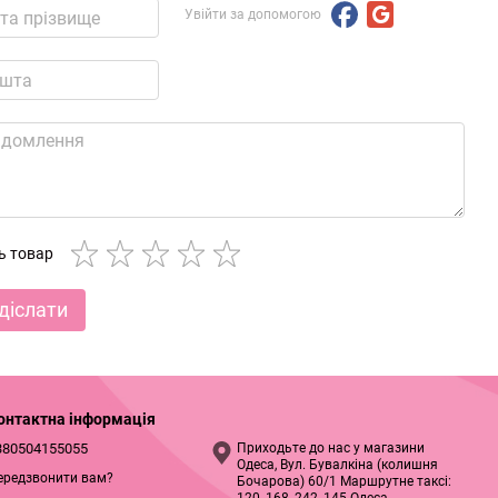
Увійти за допомогою
ть товар
діслати
онтактна інформація
380504155055
Приходьте до нас у магазини
Одеса, Вул. Бувалкіна (колишня
ередзвонити вам?
Бочарова) 60/1 Маршрутне таксі: