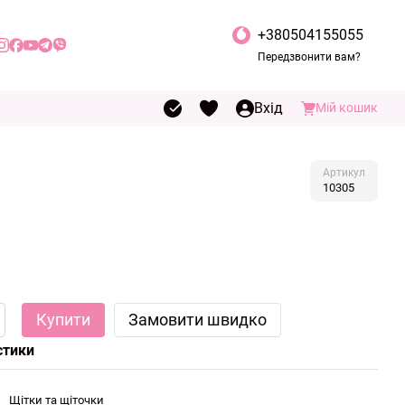
+380504155055
Передзвонити вам?
Вхід
Мій кошик
Артикул
10305
Купити
Замовити швидко
стики
Щітки та щіточки