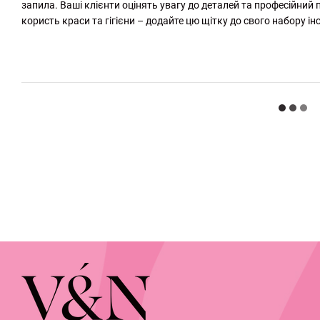
запила. Ваші клієнти оцінять увагу до деталей та професійний пі
користь краси та гігієни – додайте цю щітку до свого набору ін
http://witalina.com/