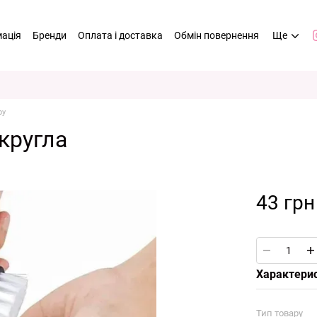
мація
Бренди
Оплата і доставка
Обмін повернення
Ще
ру
кругла
43 грн
Характери
Тип товару