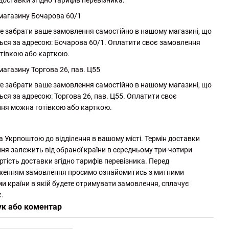
доставки згідно тарифів перевізника.
 магазину Бочарова 60/1
е забрати ваше замовлення самостійно в нашому магазині, що
ься за адресою: Бочарова 60/1. Оплатити своє замовлення
тівкою або карткою.
магазину Торгова 26, пав. Ц55
е забрати ваше замовлення самостійно в нашому магазині, що
ься за адресою: Торгова 26, пав. Ц55. Оплатити своє
ня можна готівкою або карткою.
а Укрпоштою до відділення в вашому місті. Термін доставки
ня залежить від обраної країни в середньому три-чотири
ртість доставки згідно тарифів перевізника. Перед
женням замовлення просимо ознайомитись з митними
и країни в якій будете отримувати замовлення, сплачує
.
ук або коментар