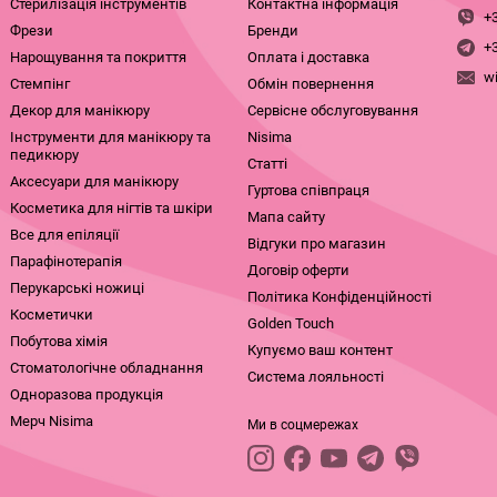
Стерилізація інструментів
Контактна інформація
+
Фрези
Бренди
+
Нарощування та покриття
Оплата і доставка
w
Стемпінг
Обмін повернення
Декор для манікюру
Сервісне обслуговування
Інструменти для манікюру та
Nisima
педикюру
Статті
Аксесуари для манікюру
Гуртова співпраця
Косметика для нігтів та шкіри
Мапа сайту
Все для епіляції
Відгуки про магазин
Парафінотерапія
Договір оферти
Перукарські ножиці
Політика Конфіденційності
Косметички
Golden Touch
Побутова хімія
Купуємо ваш контент
Стоматологічне обладнання
Система лояльності
Одноразова продукція
Мерч Nisima
Ми в соцмережах