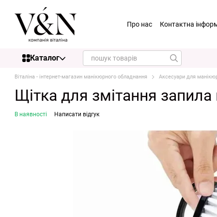
Перейти до основного контенту
Про нас
Контактна інфор
Каталог
Віталіна - інтернет-магазин манікюрного обладнання
Аксесуари для манікю
Щітка для змітання запила 
В наявності
Написати відгук