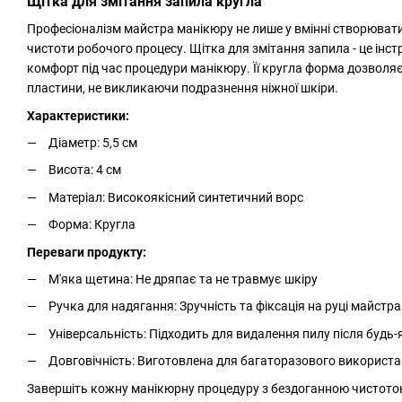
Щітка для змітання запила кругла
Професіоналізм майстра манікюру не лише у вмінні створювати 
чистоти робочого процесу. Щітка для змітання запила - це інст
комфорт під час процедури манікюру. Її кругла форма дозволяє 
пластини, не викликаючи подразнення ніжної шкіри.
Характеристики:
Діаметр: 5,5 см
Висота: 4 см
Матеріал: Високоякісний синтетичний ворс
Форма: Кругла
Переваги продукту:
М'яка щетина: Не дряпає та не травмує шкіру
Ручка для надягання: Зручність та фіксація на руці майстра
Універсальність: Підходить для видалення пилу після будь
Довговічність: Виготовлена для багаторазового використ
Завершіть кожну манікюрну процедуру з бездоганною чистотою