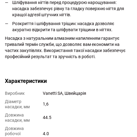
Шліфування нігтів перед процедурою нарощування:
насадка забезпечує рівну та гладку поверхню нігтя для
кращої адгезії штучних нігтів.
Розкриття і шліфування тріщин: насадка дозволяє
акуратно відкрити та шліфувати тріщини в нігтях.
Насадка з натуральним алмазним напиленням гарантує
тривалий термін служби, що дозволяє вам економити на
частих закупівлях. Використання такої насадки забезпечує
професійний результат та зручність в роботі.
http://witalina.com/
Характеристики
Виробник
Vanetti SA, Швейцарія
Діаметр
1,6
насадки, мм
Довжина
44.5
насадки, мм
Довжина
робочої
4.0