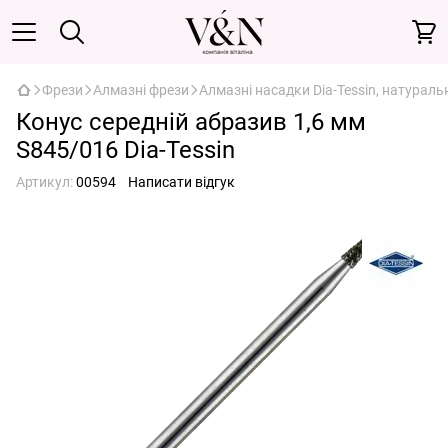
Фрези
Алмазні фрези
Алмазні насадки Dia-Tessin, натурал
Конус середній абразив 1,6 мм
S845/016 Dia-Tessin
Артикул:
00594
Написати відгук