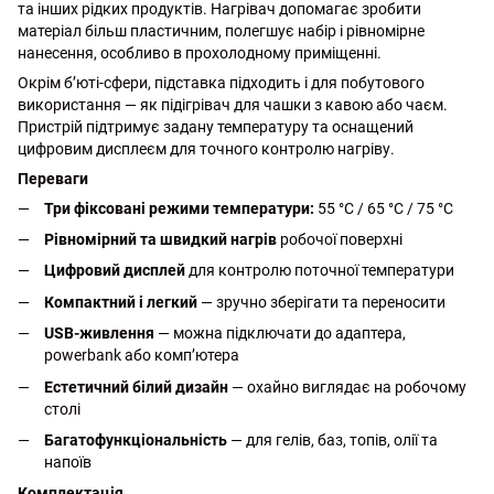
та інших рідких продуктів. Нагрівач допомагає зробити
матеріал більш пластичним, полегшує набір і рівномірне
нанесення, особливо в прохолодному приміщенні.
Окрім бʼюті-сфери, підставка підходить і для побутового
використання — як підігрівач для чашки з кавою або чаєм.
Пристрій підтримує задану температуру та оснащений
цифровим дисплеєм для точного контролю нагріву.
Переваги
Три фіксовані режими температури:
55 °C / 65 °C / 75 °C
Рівномірний та швидкий нагрів
робочої поверхні
Цифровий дисплей
для контролю поточної температури
Компактний і легкий
— зручно зберігати та переносити
USB-живлення
— можна підключати до адаптера,
powerbank або комп’ютера
Естетичний білий дизайн
— охайно виглядає на робочому
столі
Багатофункціональність
— для гелів, баз, топів, олії та
напоїв
Комплектація