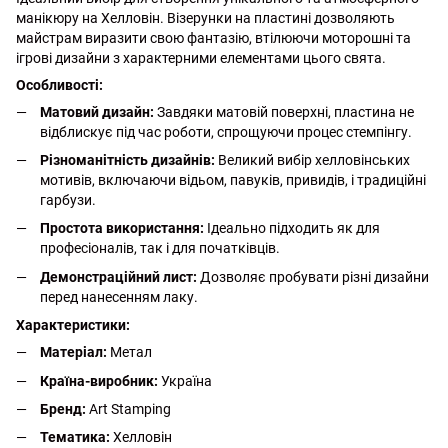
манікюру на Хелловін. Візерунки на пластині дозволяють
майстрам виразити свою фантазію, втілюючи моторошні та
ігрові дизайни з характерними елементами цього свята.
Особливості:
Матовий дизайн:
Завдяки матовій поверхні, пластина не
відблискує під час роботи, спрощуючи процес стемпінгу.
Різноманітність дизайнів:
Великий вибір хелловінських
мотивів, включаючи відьом, павуків, привидів, і традиційні
гарбузи.
Простота використання:
Ідеально підходить як для
професіоналів, так і для початківців.
Демонстраційний лист:
Дозволяє пробувати різні дизайни
перед нанесенням лаку.
Характеристики:
Матеріал:
Метал
Країна-виробник:
Україна
Бренд:
Art Stamping
Тематика:
Хелловін