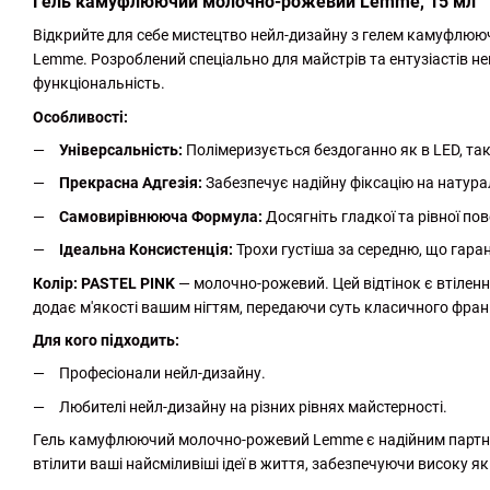
Гель камуфлюючий молочно-рожевий Lemme, 15 мл
Відкрийте для себе мистецтво нейл-дизайну з гелем камуфлюю
Lemme. Розроблений спеціально для майстрів та ентузіастів ней
функціональність.
Особливості:
Універсальність:
Полімеризується бездоганно як в LED, так
Прекрасна Адгезія:
Забезпечує надійну фіксацію на натурал
Самовирівнююча Формула:
Досягніть гладкої та рівної по
Ідеальна Консистенція:
Трохи густіша за середню, що гара
Колір: PASTEL PINK
— молочно-рожевий. Цей відтінок є втіленн
додає м'якості вашим нігтям, передаючи суть класичного фра
Для кого підходить:
Професіонали нейл-дизайну.
Любителі нейл-дизайну на різних рівнях майстерності.
Гель камуфлюючий молочно-рожевий Lemme є надійним партнер
втілити ваші найсміливіші ідеї в життя, забезпечуючи високу як