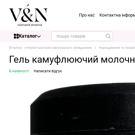
Перейти до основного контенту
Про нас
Контактна інфор
Каталог
Віталіна - інтернет-магазин манікюрного обладнання
Нарощування та покри
Гель камуфлюючий молочн
В наявності
Написати відгук