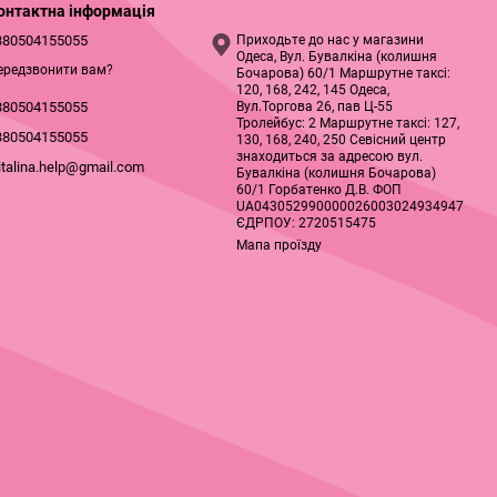
онтактна інформація
380504155055
Приходьте до нас у магазини
Одеса, Вул. Бувалкіна (колишня
ередзвонити вам?
Бочарова) 60/1 Маршрутне таксі:
120, 168, 242, 145 Одеса,
Вул.Торгова 26, пав Ц-55
380504155055
Тролейбус: 2 Маршрутне таксі: 127,
380504155055
130, 168, 240, 250 Севісний центр
знаходиться за адресою вул.
italina.help@gmail.com
Бувалкіна (колишня Бочарова)
60/1 Горбатенко Д.В. ФОП
UA043052990000026003024934947
ЄДРПОУ: 2720515475
Мапа проїзду