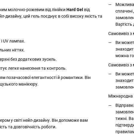
Можлива 
чим молочно-рожевим від лінійки
Hard Gel
від
сплачені 
л-дизайну, цей гель поєднує в собі високу якість та
замовлен
Вартість 
Самовивіз з
 і UV лампах.
Ви может
знаходит
ьних нігтях.
можна го
верхні без додаткових зусиль.
Самовивіз з 
нтує легке нанесення та контроль.
Ви может
ям позачасової елегантності й романтики. Він
знаходит
нцузького манікюру.
замовлен
Міжнародна
Відправк
замовлен
тижні. Ва
ом у світі нейл-дизайну. Він допоможе вам
підтверд
ість та довговічність роботи.
правилам