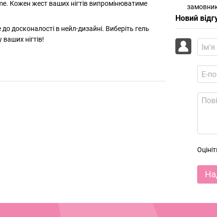
me. Кожен жест ваших нігтів випромінюватиме
замовник
Новий відг
е до досконалості в нейл-дизайні. Виберіть гель
ваших нігтів!
Оціні
На