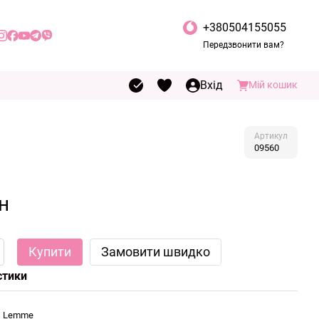
+380504155055
Передзвонити вам?
Вхід
Мій кошик
Артикул
09560
н
Купити
Замовити швидко
стики
Lemme