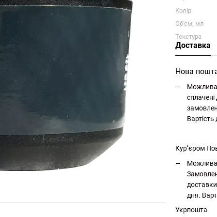
Колір
Об'єм, мл
Текстура
Доставка
Нова пошт
Можлива 
сплачені 
замовлен
Вартість
Кур’єром Но
Можлива 
Замовлен
доставки
дня. Варт
Укрпошта