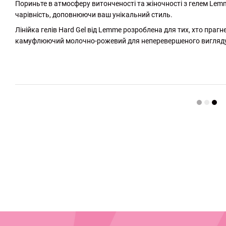
Пориньте в атмосферу витонченості та жіночності з гелем Lem
чарівність, доповнюючи ваш унікальний стиль.
Лінійка гелів Hard Gel від Lemme розроблена для тих, хто прагн
камуфлюючий молочно-рожевий для неперевершеного вигляду 
http://witalina.com/