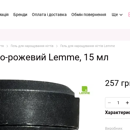
мація
Бренди
Оплата і доставка
Обмін повернення
Ще
ття
Гель для нарощування нігтів
Гель для нарощування нігтів Lemme
о-рожевий Lemme, 15 мл
257 гр
Характери
Виробник