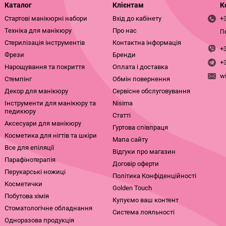
Каталог
Клієнтам
К
Стартові манікюрні набори
Вхід до кабінету
+
Техніка для манікюру
Про нас
П
Стерилізація інструментів
Контактна інформація
+
Фрези
Бренди
+
Нарощування та покриття
Оплата і доставка
w
Стемпінг
Обмін повернення
Декор для манікюру
Сервісне обслуговування
Інструменти для манікюру та
Nisima
педикюру
Статті
Аксесуари для манікюру
Гуртова співпраця
Косметика для нігтів та шкіри
Мапа сайту
Все для епіляції
Відгуки про магазин
Парафінотерапія
Договір оферти
Перукарські ножиці
Політика Конфіденційності
Косметички
Golden Touch
Побутова хімія
Купуємо ваш контент
Стоматологічне обладнання
Система лояльності
Одноразова продукція