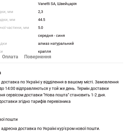
Vanetti SA, Швейцарія
дки, мм
2,3
адки, мм
44.5
чої частини, мм
5.0
середня - синя
адки
алмаз натуральний
ки
крапля
Оплата
Повернення
а
доставка по Україні у відділення в вашому місті. Замовлення
до 14:00 відправляються у той же день. Термін доставки
ня сервісом доставки "Нова пошта" становить 1-2 дня.
 доставки згідно тарифів перевізника
вої пошти
адресна доставка по Україні кур'єром нової пошти.