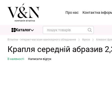
Перейти до основного контенту
Про нас
Контактна інфор
Каталог
Віталіна - інтернет-магазин манікюрного обладнання
Фрези
Алмазні фр
Крапля середній абразив 2,
В наявності
Написати відгук