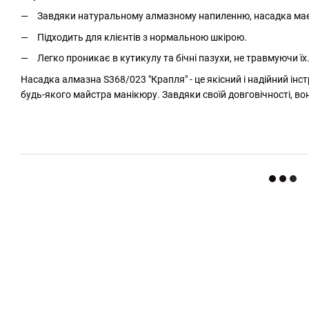
Завдяки натуральному алмазному напиленню, насадка має
Підходить для клієнтів з нормальною шкірою.
Легко проникає в кутикулу та бічні пазухи, не травмуючи їх
Насадка алмазна S368/023 "Крапля" - це якісний і надійний ін
будь-якого майстра манікюру. Завдяки своїй довговічності, в
http://witalina.com/