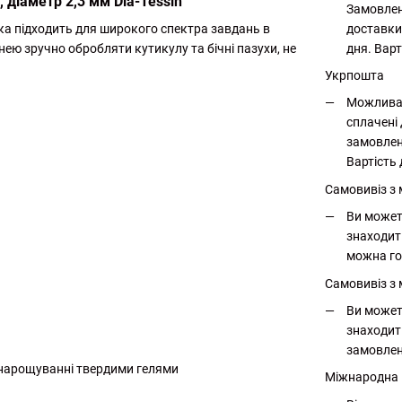
 діаметр 2,3 мм Dia-Tessin
Замовлен
доставки
яка підходить для широкого спектра завдань в
дня. Варт
нею зручно обробляти кутикулу та бічні пазухи, не
Укрпошта
Можлива 
сплачені 
замовлен
Вартість 
Самовивіз з
Ви может
знаходит
можна го
Самовивіз з 
Ви может
знаходит
замовлен
о нарощуванні твердими гелями
Міжнародна