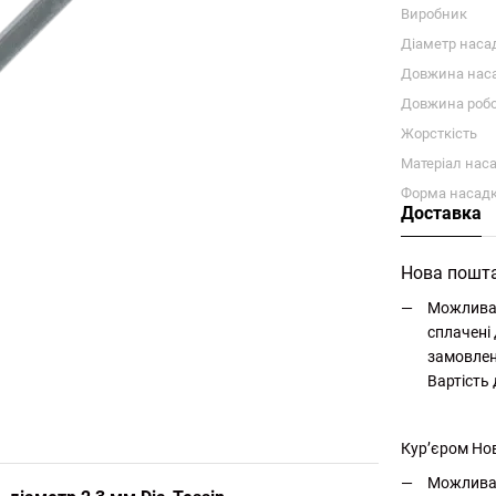
Виробник
Діаметр наса
Довжина нас
Довжина робо
Жорсткість
Матеріал нас
Форма насад
Доставка
Нова пошт
Можлива 
сплачені 
замовлен
Вартість
Кур’єром Но
Можлива 