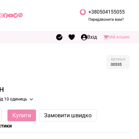
+380504155055
Передзвонити вам?
Вхід
Мій кошик
Артикул
00535
н
від 10 одиниць
Купити
Замовити швидко
стики