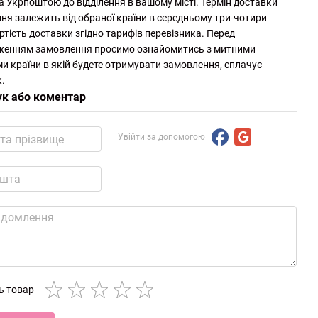
а Укрпоштою до відділення в вашому місті. Термін доставки
ня залежить від обраної країни в середньому три-чотири
ртість доставки згідно тарифів перевізника. Перед
женням замовлення просимо ознайомитись з митними
и країни в якій будете отримувати замовлення, сплачує
.
ук або коментар
Увійти за допомогою
ть товар