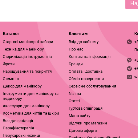
На
Каталог
Клієнтам
К
Стартові манікюрні набори
Вхід до кабінету
+
Техніка для манікюру
Про нас
П
Стерилізація інструментів
Контактна інформація
+
Фрези
Бренди
+
Нарощування та покриття
Оплата і доставка
w
Стемпінг
Обмін повернення
Декор для манікюру
Сервісне обслуговування
Інструменти для манікюру та
Nisima
педикюру
Статті
Аксесуари для манікюру
Гуртова співпраця
Косметика для нігтів та шкіри
Мапа сайту
Все для епіляції
Відгуки про магазин
Парафінотерапія
Договір оферти
Перукарські ножиці
Політика Конфіденційності