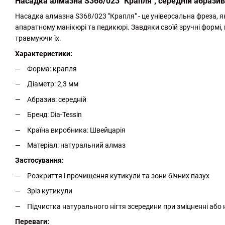
Насадка алмазна S368/023 "Крапля", середній абразив,
Насадка алмазна S368/023 "Крапля" - це універсальна фреза, 
апаратному манікюрі та педикюрі. Завдяки своїй зручні формі, 
травмуючи їх.
Характеристики:
Форма: крапля
Діаметр: 2,3 мм
Абразив: середній
Бренд: Dia-Tessin
Країна виробника: Швейцарія
Матеріал: натуральний алмаз
Застосування:
Розкриття і прочищення кутикули та зони бічних пазух
Зріз кутикули
Підчистка натурального нігтя зсередини при зміцненні аб
Переваги: