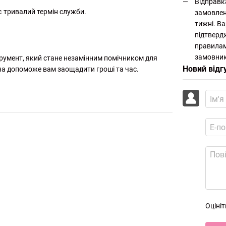
Відправк
 тривалий термін служби.
замовлен
тижні. Ва
підтверд
.
правилам
замовник
струмент, який стане незамінним помічником для
Новий відг
она допоможе вам заощадити гроші та час.
Оціні