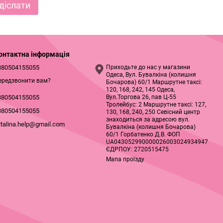
діслати
онтактна інформація
380504155055
Приходьте до нас у магазини
Одеса, Вул. Бувалкіна (колишня
ередзвонити вам?
Бочарова) 60/1 Маршрутне таксі:
120, 168, 242, 145 Одеса,
Вул.Торгова 26, пав Ц-55
380504155055
Тролейбус: 2 Маршрутне таксі: 127,
380504155055
130, 168, 240, 250 Севісний центр
знаходиться за адресою вул.
italina.help@gmail.com
Бувалкіна (колишня Бочарова)
60/1 Горбатенко Д.В. ФОП
UA043052990000026003024934947
ЄДРПОУ: 2720515475
Мапа проїзду