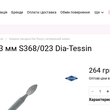
мація
Бренди
Оплата і доставка
Обмін повернення
Ще
ези
Алмазні насадки Dia-Tessin, натуральний алмаз
3 мм S368/023 Dia-Tessin
264 гр
Оптові ціни 
Характери