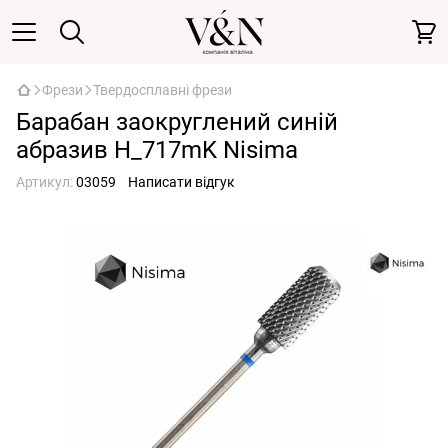
Фрези
Твердосплавні фрези
Барабан заокруглений синій
абразив H_717mK Nisima
Артикул:
03059
Написати відгук