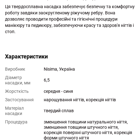
Ця твердосплавна насадка забезпечує безпечну та комфортну
роботу завдяки заокругленому ріжучому ребру. Вона
дозволяє проводити професійні та гігієнічні процедури
манікюру та педикюру, забезпечуючи красу та здоров'я нігтів і
стоп.
http://witalina.com/
Характеристики
Виробник
Nisima, Україна
Діаметр
6,5
насадки, мм
Жорсткість
середня - синя
Застосування
нарощування нігтів, корекція нігтів
Матеріал
твердий сплав
насадки
Процедура
зменшення товщини натурального нігтя,
зменшення товщини штучного нігтя,
корекція поверхні штучного нігтя, корекція
форми штучного нігтя