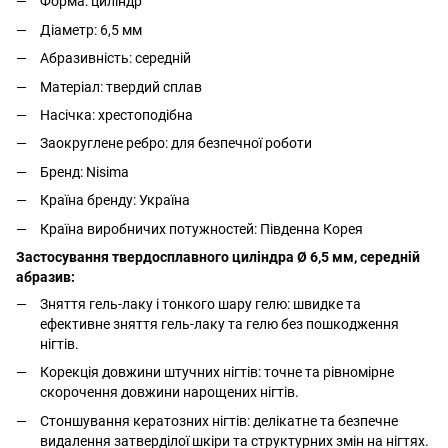
Форма: циліндр
Діаметр: 6,5 мм
Абразивність: середній
Матеріал: твердий сплав
Насічка: хрестоподібна
Заокруглене ребро: для безпечної роботи
Бренд: Nisima
Країна бренду: Україна
Країна виробничих потужностей: Південна Корея
Застосування твердосплавного циліндра Ø 6,5 мм, середній
абразив:
Зняття гель-лаку і тонкого шару гелю: швидке та
ефективне зняття гель-лаку та гелю без пошкодження
нігтів.
Корекція довжини штучних нігтів: точне та рівномірне
скорочення довжини нарощених нігтів.
Стоншування кератозних нігтів: делікатне та безпечне
видалення затверділої шкіри та структурних змін на нігтях.