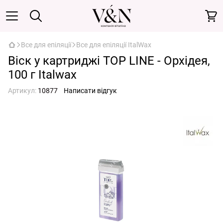
Все для епіляції
Все для епіляції ItalWax
Віск у картриджі TOP LINE - Орхідея,
100 г Italwax
Артикул:
10877
Написати відгук