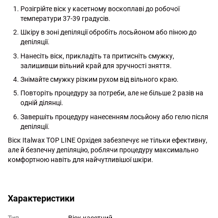
Розігрійте віск у касетному воскоплаві до робочої
температури 37-39 градусів.
Шкіру в зоні депіляції обробіть лосьйоном або піною до
депіляції.
Нанесіть віск, прикладіть та притисніть смужку,
залишивши вільний край для зручності зняття.
Знімайте смужку різким рухом від вільного краю.
Повторіть процедуру за потреби, але не більше 2 разів на
одній ділянці.
Завершіть процедуру нанесенням лосьйону або гелю після
депіляції.
Віск Italwax TOP LINE Орхідея забезпечує не тільки ефективну,
але й безпечну депіляцію, роблячи процедуру максимально
комфортною навіть для найчутливішої шкіри.
http://witalina.com/
Характеристики