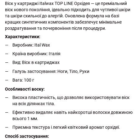
Віск у картриджі Italwax TOP LINE Орхідея — це преміальний
віск нового покоління, ідеально підходить для чутливої шкіри
та шкіри схильної до алергій. Оновлена формула на базі
кращих синтетичних компонентів забезпечує мінімальне
роздратування та почервоніння після процедури.
Характеристики:
Виробник: Ital Wax
Країна виробник: Італія
Вид: Віск в картриджах
Галузь застосування: Ноги, Тіло, Руки
Вага: 100 г
Особливості воску:
Висока пластичність, що дозволяє використовувати віск
на всіх ділянках тіла.
Ефективно видаляє навіть найкоротші волоски довжиною
всього 1 мм.
Приємна текстура і легкий квітковий аромат орхідеї.
Спосіб застосування: