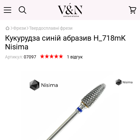
Фрези
Твердосплавні фрези
Кукурудза синій абразив H_718mK
Nisima
Артикул:
07097
1 відгук