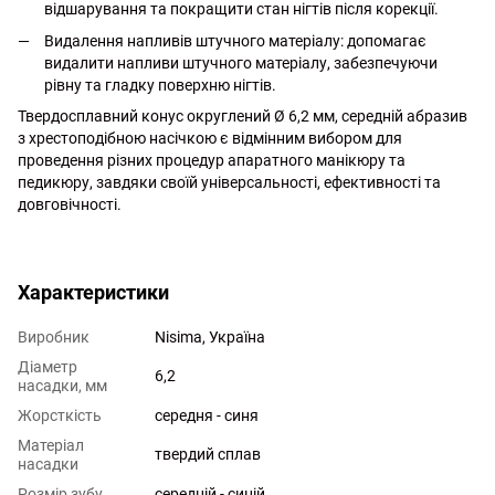
відшарування та покращити стан нігтів після корекції.
Видалення напливів штучного матеріалу: допомагає
видалити напливи штучного матеріалу, забезпечуючи
рівну та гладку поверхню нігтів.
Твердосплавний конус округлений Ø 6,2 мм, середній абразив
з хрестоподібною насічкою є відмінним вибором для
проведення різних процедур апаратного манікюру та
педикюру, завдяки своїй універсальності, ефективності та
довговічності.
http://witalina.com/
Характеристики
Виробник
Nisima, Україна
Діаметр
6,2
насадки, мм
Жорсткість
середня - синя
Матеріал
твердий сплав
насадки
Розмір зубу
середній - синій