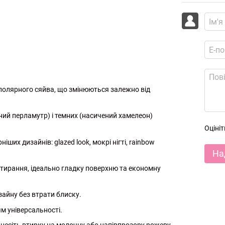
полярного сяйва, що змінюються залежно від
ний перламутр) і темних (насичений хамелеон)
Оціні
ших дизайнів: glazed look, мокрі нігті, rainbow
На
тирання, ідеально гладку поверхню та економну
айну без втрати блиску.
м універсальності.