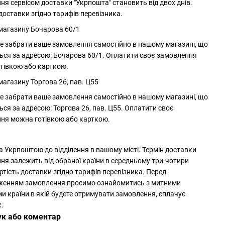
ня сервісом доставки "Укрпошта" становить від двох днів.
доставки згідно тарифів перевізника.
 магазину Бочарова 60/1
е забрати ваше замовлення самостійно в нашому магазині, що
ься за адресою: Бочарова 60/1. Оплатити своє замовлення
тівкою або карткою.
магазину Торгова 26, пав. Ц55
е забрати ваше замовлення самостійно в нашому магазині, що
ься за адресою: Торгова 26, пав. Ц55. Оплатити своє
ня можна готівкою або карткою.
а Укрпоштою до відділення в вашому місті. Термін доставки
ня залежить від обраної країни в середньому три-чотири
ртість доставки згідно тарифів перевізника. Перед
женням замовлення просимо ознайомитись з митними
и країни в якій будете отримувати замовлення, сплачує
.
ук або коментар