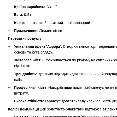
Країна виробника:
Україна
Вага:
0.5 г
Колір:
золотисто-блакитний, напівпрозорий
Призначення:
Дизайн нігтів
Переваги продукту
Унікальний ефект "Аврора":
Створює неповторні переливи 
основи та кута огляду.
Універсальність:
Розкривається по-різному на світлих (ніж
відтінках.
Трендовість:
Ідеально підходить для створення найпопулярні
nails.
Професійна якість:
Найдрібніший помел забезпечує легке в
витрату.
Висока стійкість:
Гарантує довготривалу носибельність диз
Колір і комбінації
Цей золотисто-блакитний відтінок є втілення