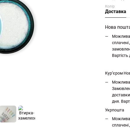
Колір
Доставка
Нова пошт
Можлива 
сплачені 
замовлен
Вартість
Кур’єром Но
Можлива 
Замовлен
доставки
дня. Варт
Укрпошта
Можлива 
сплачені 