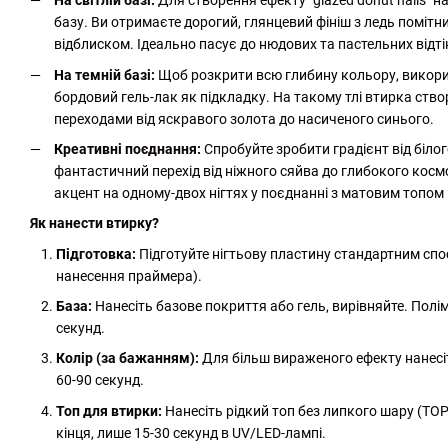
На світлій базі:
Для створення ефекту "glazed donut nails" 
базу. Ви отримаєте дорогий, глянцевий фініш з ледь помі
відблиском. Ідеально пасує до нюдових та пастельних відті
На темній базі:
Щоб розкрити всю глибину кольору, викорис
бордовий гель-лак як підкладку. На такому тлі втирка ств
переходами від яскравого золота до насиченого синього.
Креативні поєднання:
Спробуйте зробити градієнт від білог
фантастичний перехід від ніжного сяйва до глибокого космо
акцент на одному-двох нігтях у поєднанні з матовим топом 
Як нанести втирку?
Підготовка:
Підготуйте нігтьову пластину стандартним спо
нанесення праймера).
База:
Нанесіть базове покриття або гель, вирівняйте. Полім
секунд.
Колір (за бажанням):
Для більш вираженого ефекту нанесі
60-90 секунд.
Топ для втирки:
Нанесіть рідкий топ без липкого шару (TO
кінця, лише 15-30 секунд в UV/LED-лампі.