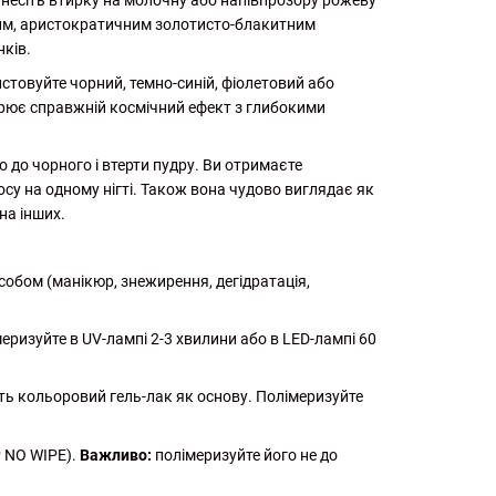
нанесіть втирку на молочну або напівпрозору рожеву
тним, аристократичним золотисто-блакитним
нків.
товуйте чорний, темно-синій, фіолетовий або
орює справжній космічний ефект з глибокими
о до чорного і втерти пудру. Ви отримаєте
су на одному нігті. Також вона чудово виглядає як
на інших.
собом (манікюр, знежирення, дегідратація,
еризуйте в UV-лампі 2-3 хвилини або в LED-лампі 60
ть кольоровий гель-лак як основу. Полімеризуйте
P NO WIPE).
Важливо:
полімеризуйте його не до