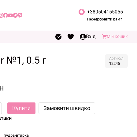
+380504155055
Передзвонити вам?
Вхід
Мій кошик
 №1, 0.5 г
Артикул
12245
н
Купити
Замовити швидко
стики
пудра-втирка