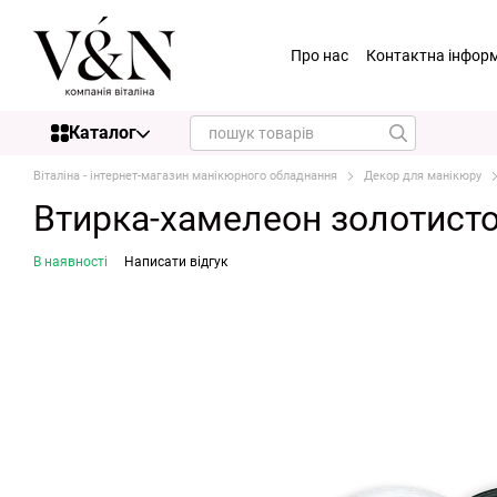
Перейти до основного контенту
Про нас
Контактна інфор
Каталог
Віталіна - інтернет-магазин манікюрного обладнання
Декор для манікюру
Втирка-хамелеон золотисто-
В наявності
Написати відгук