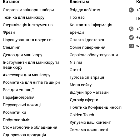
Каталог
Клієнтам
К
Стартові манікюрні набори
Вхід до кабінету
+
Техніка для манікюру
Про нас
П
Стерилізація інструментів
Контактна інформація
+
Фрези
Бренди
+
Нарощування та покриття
Оплата і доставка
w
Стемпінг
Обмін повернення
Декор для манікюру
Сервісне обслуговування
Інструменти для манікюру та
Nisima
педикюру
Статті
Аксесуари для манікюру
Гуртова співпраця
Косметика для нігтів та шкіри
Мапа сайту
Все для епіляції
Відгуки про магазин
Парафінотерапія
Договір оферти
Перукарські ножиці
Політика Конфіденційності
Косметички
Golden Touch
Побутова хімія
Купуємо ваш контент
Стоматологічне обладнання
Система лояльності
Одноразова продукція