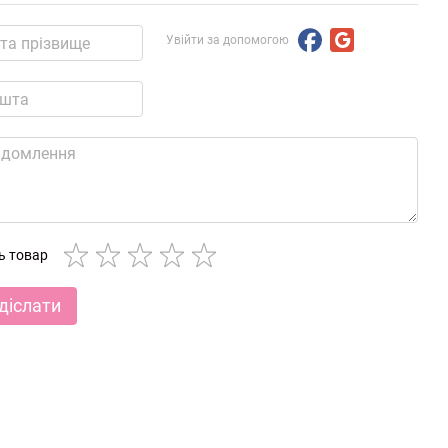
Увійти за допомогою
ть товар
діслати