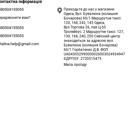
онтактна інформація
380504155055
Приходьте до нас у магазини
Одеса, Вул. Бувалкіна (колишня
ередзвонити вам?
Бочарова) 60/1 Маршрутне таксі:
120, 168, 242, 145 Одеса,
Вул.Торгова 26, пав Ц-55
380504155055
Тролейбус: 2 Маршрутне таксі: 127,
380504155055
130, 168, 240, 250 Севісний центр
знаходиться за адресою вул.
italina.help@gmail.com
Бувалкіна (колишня Бочарова)
60/1 Горбатенко Д.В. ФОП
UA043052990000026003024934947
ЄДРПОУ: 2720515475
Мапа проїзду