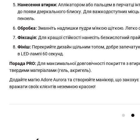
Нанесення втирки:
Аплікатором або пальцем в перчатці ін
до появи дзеркального блиску. Для важкодоступних місць
пензель.
Обробка:
Змахніть надлишки пудри м'якою щіткою. Легко о
Фіксація:
Для кращої стійкості нанесіть безкислотний прай
Фініш:
Перекрийте дизайн щільним топом, добре запечатуюч
в LED-лампі 60 секунд.
Порада PRO:
Для максимальної довговічності покриття з втирко
твердими матеріалами (гель, акригель).
Додайте магію Adore Aurora та створюйте манікюр, що закохує
вражати своїх клієнтів неземною красою!