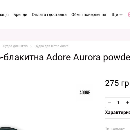
мація
Бренди
Оплата і доставка
Обмін повернення
Ще
Пудра для нігтів
Пудра для нігтів Adore
блакитна Adore Aurora powder
275 гр
Характери
Тип декору