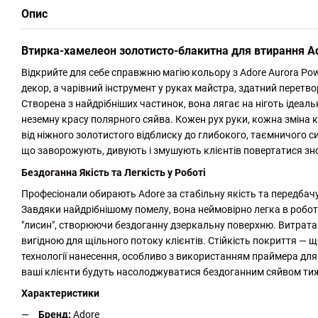
Опис
Втирка-хамелеон золотисто-блакитна для втирання Ado
Відкрийте для себе справжню магію кольору з Adore Aurora Po
декор, а чарівний інструмент у руках майстра, здатний перетв
Створена з найдрібніших частинок, вона лягає на ніготь ідеа
неземну красу полярного сяйва. Кожен рух руки, кожна зміна ку
від ніжного золотистого відблиску до глибокого, таємничого с
що заворожують, дивують і змушують клієнтів повертатися зно
Бездоганна Якість та Легкість у Роботі
Професіонали обирають Adore за стабільну якість та передбач
Завдяки найдрібнішому помелу, вона неймовірно легка в роботі
"лисин", створюючи бездоганну дзеркальну поверхню. Витрата 
вигідною для щільного потоку клієнтів. Стійкість покриття — 
технології нанесення, особливо з використанням праймера для 
ваші клієнти будуть насолоджуватися бездоганним сяйвом тиж
Характеристики
Бренд:
Adore