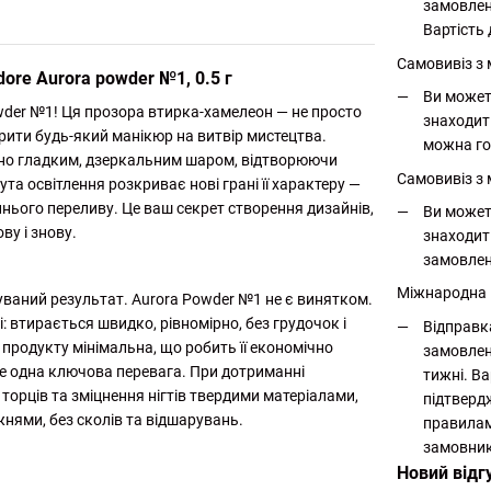
замовлен
Вартість 
Самовивіз з
re Aurora powder №1, 0.5 г
Ви может
wder №1! Ця прозора втирка-хамелеон — не просто
знаходит
орити будь-який манікюр на витвір мистецтва.
можна го
льно гладким, дзеркальним шаром, відтворюючи
Самовивіз з 
та освітлення розкриває нові грані її характеру —
инього переливу. Це ваш секрет створення дизайнів,
Ви может
ву і знову.
знаходит
замовлен
Міжнародна
уваний результат. Aurora Powder №1 не є винятком.
: втирається швидко, рівномірно, без грудочок і
Відправк
продукту мінімальна, що робить її економічно
замовлен
ще одна ключова перевага. При дотриманні
тижні. Ва
торців та зміцнення нігтів твердими матеріалами,
підтверд
нями, без сколів та відшарувань.
правилам
замовник
Новий відг