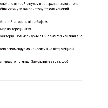
тенсивно втирайте пудру в поверхню теплого топа
 біля кутикули використовуйте силіконовий
бпиляйте торець нігтя бафом.
мер на торець нігтя.
и торці. Полімеризуйте в UV-лампі 2-3 хвилини або
ю рекомендуємо наносити її на нігті, зміцнені
 з першого погляду. Замовляйте зараз, щоб