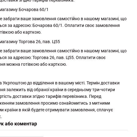
доставки згідно тарифів перевізника.
 магазину Бочарова 60/1
е забрати ваше замовлення самостійно в нашому магазині, що
ься за адресою: Бочарова 60/1. Оплатити своє замовлення
тівкою або карткою.
магазину Торгова 26, пав. Ц55
е забрати ваше замовлення самостійно в нашому магазині, що
ься за адресою: Торгова 26, пав. Ц55. Оплатити своє
ня можна готівкою або карткою.
а Укрпоштою до відділення в вашому місті. Термін доставки
ня залежить від обраної країни в середньому три-чотири
ртість доставки згідно тарифів перевізника. Перед
женням замовлення просимо ознайомитись з митними
и країни в якій будете отримувати замовлення, сплачує
.
ук або коментар