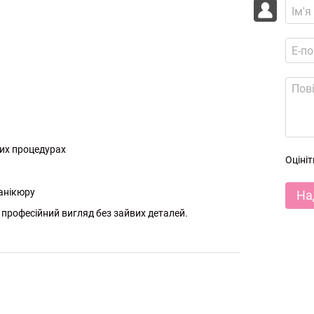
них процедурах
Оціні
анікюру
На
і професійний вигляд без зайвих деталей.