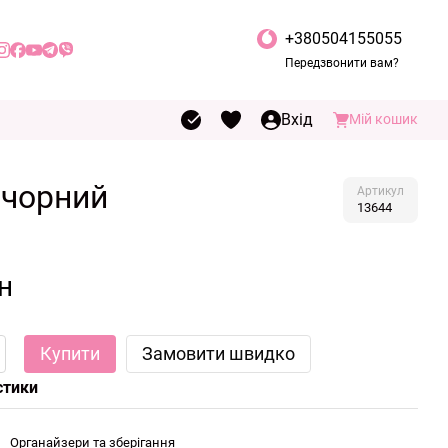
+380504155055
Передзвонити вам?
Вхід
Мій кошик
 чорний
Артикул
13644
н
Купити
Замовити швидко
стики
Органайзери та зберігання