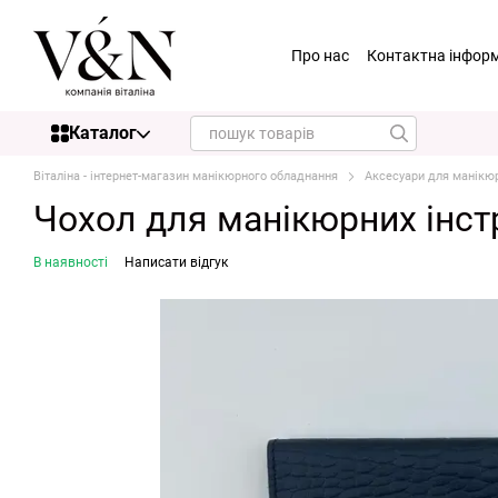
Перейти до основного контенту
Про нас
Контактна інфор
Каталог
Віталіна - інтернет-магазин манікюрного обладнання
Аксесуари для манікю
Чохол для манікюрних інстр
В наявності
Написати відгук