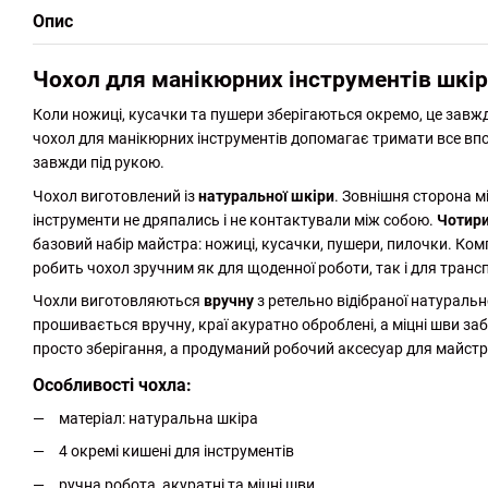
Опис
Чохол для манікюрних інструментів шкір
Коли ножиці, кусачки та пушери зберігаються окремо, це завжд
чохол для манікюрних інструментів допомагає тримати все впор
завжди під рукою.
Чохол виготовлений із
натуральної шкіри
. Зовнішня сторона м
інструменти не дряпались і не контактували між собою.
Чотири
базовий набір майстра: ножиці, кусачки, пушери, пилочки. Ко
робить чохол зручним як для щоденної роботи, так і для транс
Чохли виготовляються
вручну
з ретельно відібраної натуральн
прошивається вручну, краї акуратно оброблені, а міцні шви заб
просто зберігання, а продуманий робочий аксесуар для майстр
Особливості чохла:
матеріал: натуральна шкіра
4 окремі кишені для інструментів
ручна робота, акуратні та міцні шви