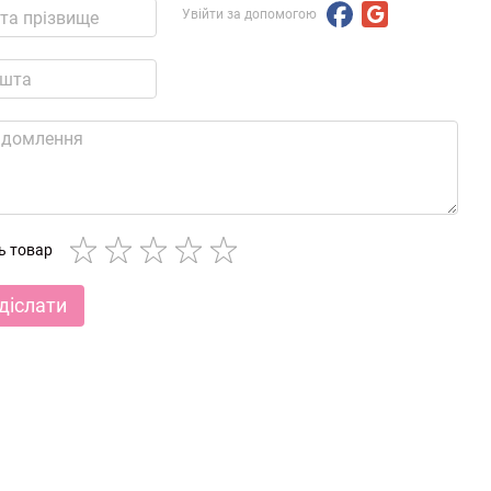
Увійти за допомогою
ть товар
діслати