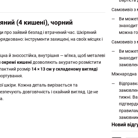
Вартість 
Самовивіз з
Ви может
яний (4 кишені), чорний
знаходит
можна го
и про зайвий безлад і втрачений час. Шкіряний
ядковано: інструменти захищені, на своїх місцях і
Самовивіз з 
Ви может
іцна й зносостійка, внутрішня — м’яка, щоб металеві
знаходит
 окремі кишені
дозволяють акуратно розмістити
замовлен
мпактний розмір
14 × 13 см у складеному вигляді
Міжнародна
портування.
Відправк
ої шкіри. Кожна деталь вирізається та
замовлен
езпечують довговічність і охайний вигляд. Це не
тижні. Ва
а.
підтверд
правилам
замовник
Новий відг