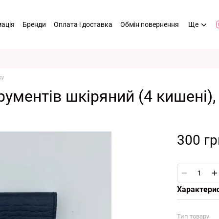
мація
Бренди
Оплата і доставка
Обмін повернення
Ще
ру
ументів шкіряний (4 кишені),
300 гр
Характери
Тип товару