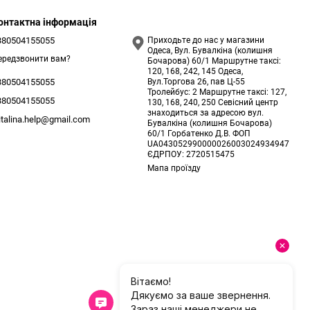
онтактна інформація
380504155055
Приходьте до нас у магазини
Одеса, Вул. Бувалкіна (колишня
ередзвонити вам?
Бочарова) 60/1 Маршрутне таксі:
120, 168, 242, 145 Одеса,
Вул.Торгова 26, пав Ц-55
380504155055
Тролейбус: 2 Маршрутне таксі: 127,
380504155055
130, 168, 240, 250 Севісний центр
знаходиться за адресою вул.
italina.help@gmail.com
Бувалкіна (колишня Бочарова)
60/1 Горбатенко Д.В. ФОП
UA043052990000026003024934947
ЄДРПОУ: 2720515475
Мапа проїзду