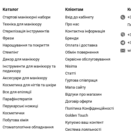
Каталог
Клієнтам
К
Стартові манікюрні набори
Вхід до кабінету
+
Техніка для манікюру
Про нас
П
Стерилізація інструментів
Контактна інформація
+
Фрези
Бренди
+
Нарощування та покриття
Оплата і доставка
w
Стемпінг
Обмін повернення
Декор для манікюру
Сервісне обслуговування
Інструменти для манікюру та
Nisima
педикюру
Статті
Аксесуари для манікюру
Гуртова співпраця
Косметика для нігтів та шкіри
Мапа сайту
Все для епіляції
Відгуки про магазин
Парафінотерапія
Договір оферти
Перукарські ножиці
Політика Конфіденційності
Косметички
Golden Touch
Побутова хімія
Купуємо ваш контент
Стоматологічне обладнання
Система лояльності