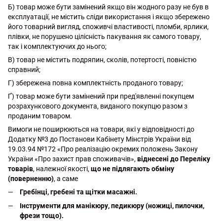
Б) товар може бути замінений якщо він жодного разу не був в
експлуатації, не містить сліди використання і якщо збережено
його товарний вигляд, споживчі властивості, пломби, ярлики,
плівки, не порушено цілісність пакування як самого товару,
так і комплектуючих до нього;
В) товар не містить подряпин, сколів, потертості, повністю
справний;
Г) збережена повна комплектність проданого товару;
Ґ) товар може бути замінений при пред'явленні покупцем
розрахункового документа, виданого покупцю разом з
проданим товаром.
Вимоги не поширюються на товари, які у відповідності до
Додатку №3 до Постанови Кабінету Мінстрів України від
19.03.94 №172 «Про реалізацію окремих положень Закону
України «Про захист прав споживачів»,
віднесені до Переліку
товарів
, належної якості,
що не підлягають обміну
(поверненню)
, а саме
Гребінці, гребені та щітки масажні.
Інструменти для манікюру, педикюру (ножиці, пилочки,
фрези тощо).