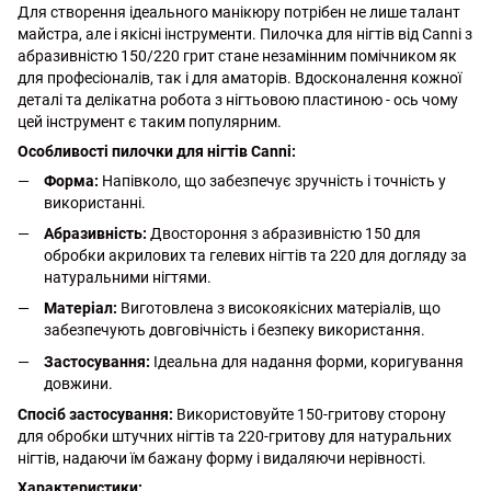
Для створення ідеального манікюру потрібен не лише талант
майстра, але і якісні інструменти. Пилочка для нігтів від Canni з
абразивністю 150/220 грит стане незамінним помічником як
для професіоналів, так і для аматорів. Вдосконалення кожної
деталі та делікатна робота з нігтьовою пластиною - ось чому
цей інструмент є таким популярним.
Особливості пилочки для нігтів Canni:
Форма:
Напівколо, що забезпечує зручність і точність у
використанні.
Абразивність:
Двостороння з абразивністю 150 для
обробки акрилових та гелевих нігтів та 220 для догляду за
натуральними нігтями.
Матеріал:
Виготовлена з високоякісних матеріалів, що
забезпечують довговічність і безпеку використання.
Застосування:
Ідеальна для надання форми, коригування
довжини.
Спосіб застосування:
Використовуйте 150-гритову сторону
для обробки штучних нігтів та 220-гритову для натуральних
нігтів, надаючи їм бажану форму і видаляючи нерівності.
Характеристики: