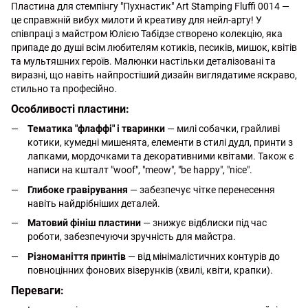
Пластина для стемпінгу "Пухнастик" Art Stamping Fluffi 0014 —
це справжній вибух милоти й креативу для нейл-арту! У
співпраці з майстром Юлією Табідзе створено колекцію, яка
припаде до душі всім любителям котиків, песиків, мишок, квітів
та мультяшних героїв. Малюнки настільки деталізовані та
виразні, що навіть найпростіший дизайн виглядатиме яскраво,
стильно та професійно.
Особливості пластини:
Тематика "флaффі" і тваринки
— милі собачки, грайливі
котики, кумедні мишенята, елементи в стилі дудл, принти з
лапками, мордочками та декоративними квітами. Також є
написи на кшталт "woof", "meow", "be happy", "nice".
Глибоке гравірування
— забезпечує чітке перенесення
навіть найдрібніших деталей.
Матовий фініш пластини
— знижує відблиски під час
роботи, забезпечуючи зручність для майстра.
Різноманіття принтів
— від мінімалістичних контурів до
повноцінних фонових візерунків (хвилі, квіти, крапки).
Переваги: