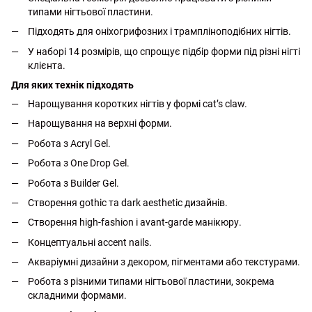
типами нігтьової пластини.
Підходять для оніхогрифозних і трампліноподібних нігтів.
У наборі 14 розмірів, що спрощує підбір форми під різні нігті
клієнта.
Для яких технік підходять
Нарощування коротких нігтів у формі cat’s claw.
Нарощування на верхні форми.
Робота з Acryl Gel.
Робота з One Drop Gel.
Робота з Builder Gel.
Створення gothic та dark aesthetic дизайнів.
Створення high-fashion і avant-garde манікюру.
Концептуальні accent nails.
Акваріумні дизайни з декором, пігментами або текстурами.
Робота з різними типами нігтьової пластини, зокрема
складними формами.