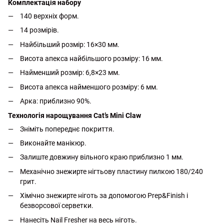
Комплектація набору
140 верхніх форм.
14 розмірів.
Найбільший розмір: 16×30 мм.
Висота апекса найбільшого розміру: 16 мм.
Найменший розмір: 6,8×23 мм.
Висота апекса найменшого розміру: 6 мм.
Арка: приблизно 90%.
Технологія нарощування Cat’s Mini Claw
Зніміть попереднє покриття.
Виконайте манікюр.
Залиште довжину вільного краю приблизно 1 мм.
Механічно знежирте нігтьову пластину пилкою 180/240
грит.
Хімічно знежирте ніготь за допомогою Prep&Finish і
безворсової серветки.
Нанесіть Nail Fresher на весь ніготь.