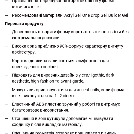
Призначення: нарощування коротких нігтів у формі
котячого кігтя
Рекомендовані матеріали: Acryl Gel, One Drop Gel, Builder Gel
Переваги продукту
Дозволяють створити форму короткого котячого кігтя без
екстремальної довжини.
Висока арка приблизно 90% формує характерну вигнуту
архітектуру.
Коротка довжина залишається комфортною для
повсякденного носіння.
Підходять для виразних дизайнів у стилі gothic, dark
aesthetic, high-fashion та avant-garde.
Можуть використовуватися для accent nails, коли форма
кігтя виконується на 1–2 нігтях.
Еластичний ABS-пластик зручний у роботі та витримує
багаторазове використання.
Стоншення в зоні кутикули допомагає мінімізувати
сходинку після викладки матеріалу.
Спеціальна геометрія дозволяє працювати з різними