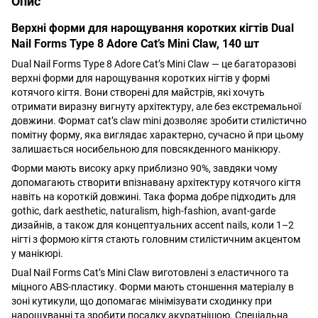
Опис
Верхні форми для нарощування коротких кігтів Dual
Nail Forms Type 8 Adore Cat’s Mini Claw, 140 шт
Dual Nail Forms Type 8 Adore Cat’s Mini Claw — це багаторазові
верхні форми для нарощування коротких нігтів у формі
котячого кігтя. Вони створені для майстрів, які хочуть
отримати виразну вигнуту архітектуру, але без екстремальної
довжини. Формат cat’s claw mini дозволяє зробити стилістично
помітну форму, яка виглядає характерно, сучасно й при цьому
залишається носибельною для повсякденного манікюру.
Форми мають високу арку приблизно 90%, завдяки чому
допомагають створити впізнавану архітектуру котячого кігтя
навіть на короткій довжині. Така форма добре підходить для
gothic, dark aesthetic, naturalism, high-fashion, avant-garde
дизайнів, а також для концептуальних accent nails, коли 1–2
нігті з формою кігтя стають головним стилістичним акцентом
у манікюрі.
Dual Nail Forms Cat’s Mini Claw виготовлені з еластичного та
міцного ABS-пластику. Форми мають стоншення матеріалу в
зоні кутикули, що допомагає мінімізувати сходинку при
нарощуванні та зробити посадку акуратнішою. Спеціальна