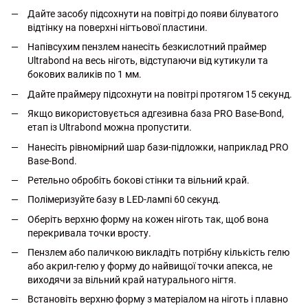
Дайте засобу підсохнути на повітрі до появи білуватого
відтінку на поверхні нігтьової пластини.
Напівсухим пензлем нанесіть безкислотний праймер
Ultrabond на весь ніготь, відступаючи від кутикули та
бокових валиків по 1 мм.
Дайте праймеру підсохнути на повітрі протягом 15 секунд.
Якщо використовується адгезивна база PRO Base-Bond,
етап із Ultrabond можна пропустити.
Нанесіть рівномірний шар бази-підложки, наприклад PRO
Base-Bond.
Ретельно обробіть бокові стінки та вільний край.
Полімеризуйте базу в LED-лампі 60 секунд.
Оберіть верхню форму на кожен ніготь так, щоб вона
перекривала точки вросту.
Пензлем або паличкою викладіть потрібну кількість гелю
або акрил-гелю у форму до найвищої точки апекса, не
виходячи за вільний край натурального нігтя.
Встановіть верхню форму з матеріалом на ніготь і плавно