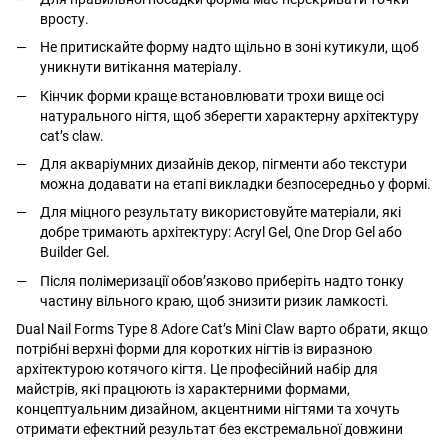
вросту.
Не притискайте форму надто щільно в зоні кутикули, щоб
уникнути витікання матеріалу.
Кінчик форми краще встановлювати трохи вище осі
натурального нігтя, щоб зберегти характерну архітектуру
cat’s claw.
Для акваріумних дизайнів декор, пігменти або текстури
можна додавати на етапі викладки безпосередньо у формі.
Для міцного результату використовуйте матеріали, які
добре тримають архітектуру: Acryl Gel, One Drop Gel або
Builder Gel.
Після полімеризації обов’язково приберіть надто тонку
частину вільного краю, щоб знизити ризик ламкості.
Dual Nail Forms Type 8 Adore Cat’s Mini Claw варто обрати, якщо
потрібні верхні форми для коротких нігтів із виразною
архітектурою котячого кігтя. Це професійний набір для
майстрів, які працюють із характерними формами,
концептуальним дизайном, акцентними нігтями та хочуть
отримати ефектний результат без екстремальної довжини