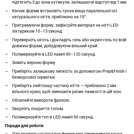
підтягніть її до зони кутикули, залишаючи відступ від 1 мм.
Кінчик форми встановіть трохи вище паралельної осі
натурального нігтя, приблизно на 10°.
Притримуючи форму, зафіксуйте матеріал на нігті LED-
ліхтариком 10–15 секунд.
Переверніть ніготь і докладіть гель або акрил-гель по всій
довжині форми, добудовуючи вільний край.
Полімеризуйте в LED-лампі 90–120 секунд.
Зніміть верхню форму.
Приберіть залишкову липкість за допомогою Prep&Finish і
безворсової серветки.
Приберіть найтоншу частину кігтя — приблизно 2 мм
вільного краю, щоб зменшити ризик ламкості в цій зоні.
Обпиляйте вивороти фрезою.
Закріпіть покриття топом.
Полімеризуйте топ в LED-лампі 90 секунд.
Поради для роботи
Для правильної посадки форма має перекривати точки