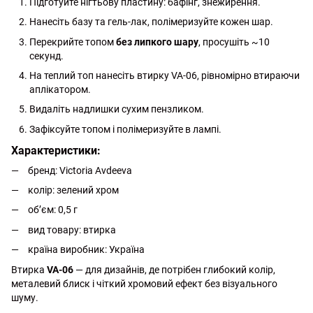
Підготуйте нігтьову пластину: бафінг, знежирення.
Нанесіть базу та гель-лак, полімеризуйте кожен шар.
Перекрийте топом
без липкого шару
, просушіть ~10
секунд.
На теплий топ нанесіть втирку VA-06, рівномірно втираючи
аплікатором.
Видаліть надлишки сухим пензликом.
Зафіксуйте топом і полімеризуйте в лампі.
Характеристики:
бренд: Victoria Avdeeva
колір: зелений хром
обʼєм: 0,5 г
вид товару: втирка
країна виробник: Україна
Втирка
VA-06
— для дизайнів, де потрібен глибокий колір,
металевий блиск і чіткий хромовий ефект без візуального
шуму.